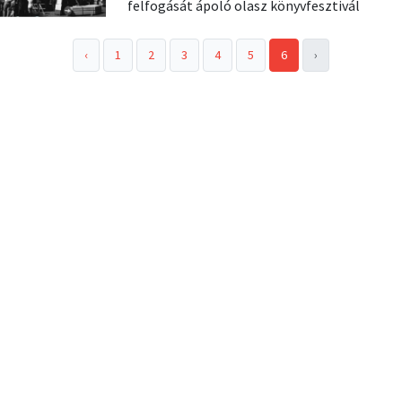
felfogását ápoló olasz könyvfesztivál
‹
1
2
3
4
5
6
›