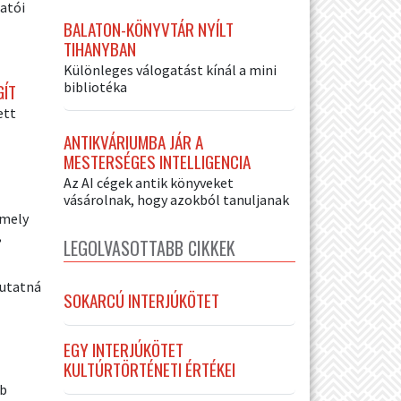
gatói
BALATON-KÖNYVTÁR NYÍLT
TIHANYBAN
Különleges válogatást kínál a mini
bibliotéka
GÍT
ett
ANTIKVÁRIUMBA JÁR A
MESTERSÉGES INTELLIGENCIA
Az AI cégek antik könyveket
vásárolnak, hogy azokból tanuljanak
amely
,
LEGOLVASOTTABB CIKKEK
mutatná
SOKARCÚ INTERJÚKÖTET
EGY INTERJÚKÖTET
KULTÚRTÖRTÉNETI ÉRTÉKEI
bb