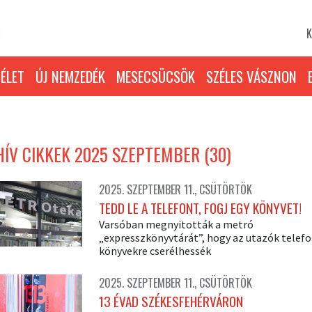
K
ÉLET
ÚJ NEMZEDÉK
MESECSÜCSÖK
SZÉLES VÁSZNON
ÍV CIKKEK 2025 SZEPTEMBER (30)
2025. SZEPTEMBER 11., CSÜTÖRTÖK
TEDD LE A TELEFONT, FOGJ EGY KÖNYVET!
Varsóban megnyitották a metró
„expresszkönyvtárát”, hogy az utazók telefo
könyvekre cserélhessék
2025. SZEPTEMBER 11., CSÜTÖRTÖK
13 ÉVAD SZÉKESFEHÉRVÁRON