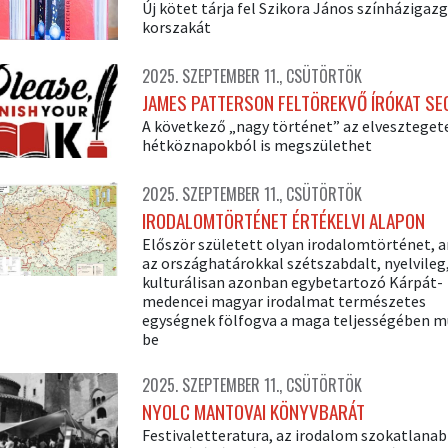
Új kötet tárja fel Szikora János színházigaz
korszakát
2025. SZEPTEMBER 11., CSÜTÖRTÖK
JAMES PATTERSON FELTÖREKVŐ ÍRÓKAT SE
A következő „nagy történet” az elveszteget
hétköznapokból is megszülethet
2025. SZEPTEMBER 11., CSÜTÖRTÖK
IRODALOMTÖRTÉNET ÉRTÉKELVI ALAPON
Először született olyan irodalomtörténet, 
az országhatárokkal szétszabdalt, nyelvileg
kulturálisan azonban egybetartozó Kárpát-
medencei magyar irodalmat természetes
egységnek fölfogva a maga teljességében 
be
2025. SZEPTEMBER 11., CSÜTÖRTÖK
NYOLC MANTOVAI KÖNYVBARÁT
Festivaletteratura, az irodalom szokatlana