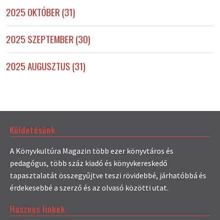
2025 OKTÓBER (31)
2025 SZEPTEMBER (30)
2025 AUGUSZTUS (31)
Küldetésünk
A Könyvkultúra Magazin több ezer könyvtáros és
pedagógus, több száz kiadó és könyvkereskedő
tapasztalatát összegyűjtve teszi rövidebbé, járhatóbbá és
érdekesebbé a szerző és az olvasó közötti utat.
Hasznos linkek