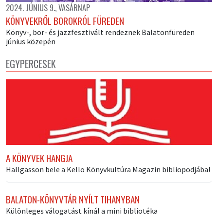
2024. JÚNIUS 9., VASÁRNAP
KÖNYVEKRŐL BOROKRÓL FÜREDEN
Könyv-, bor- és jazzfesztivált rendeznek Balatonfüreden
június közepén
EGYPERCESEK
A KÖNYVEK HANGJA
Hallgasson bele a Kello Könyvkultúra Magazin bibliopodjába!
BALATON-KÖNYVTÁR NYÍLT TIHANYBAN
Különleges válogatást kínál a mini bibliotéka