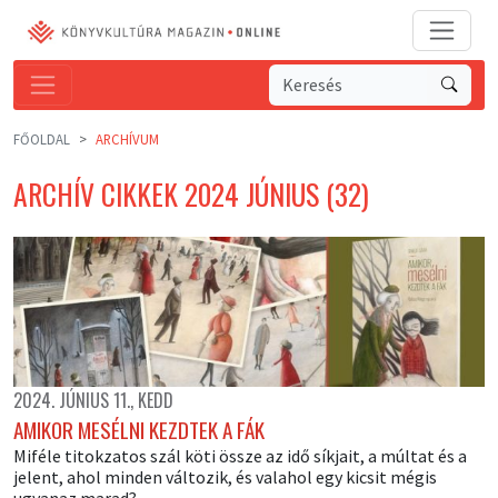
FŐOLDAL
ARCHÍVUM
ARCHÍV CIKKEK 2024 JÚNIUS (32)
2024. JÚNIUS 11., KEDD
AMIKOR MESÉLNI KEZDTEK A FÁK
Miféle titokzatos szál köti össze az idő síkjait, a múltat és a
jelent, ahol minden változik, és valahol egy kicsit mégis
ugyanaz marad?