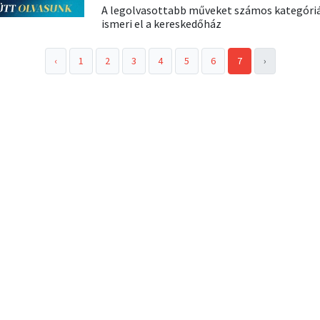
A legolvasottabb műveket számos kategóri
ismeri el a kereskedőház
‹
1
2
3
4
5
6
7
›