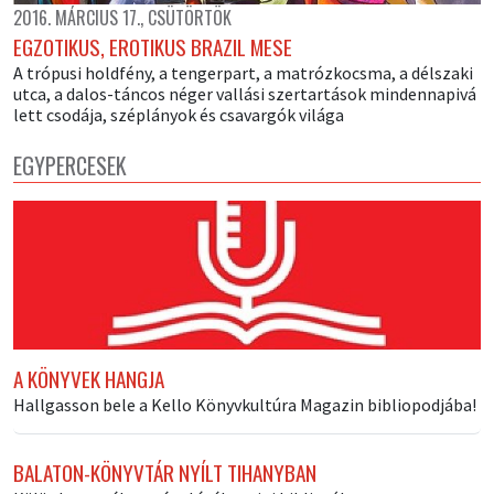
2016. MÁRCIUS 17., CSÜTÖRTÖK
EGZOTIKUS, EROTIKUS BRAZIL MESE
A trópusi holdfény, a tengerpart, a matrózkocsma, a délszaki
utca, a dalos-táncos néger vallási szertartások mindennapivá
lett csodája, széplányok és csavargók világa
EGYPERCESEK
A KÖNYVEK HANGJA
Hallgasson bele a Kello Könyvkultúra Magazin bibliopodjába!
BALATON-KÖNYVTÁR NYÍLT TIHANYBAN