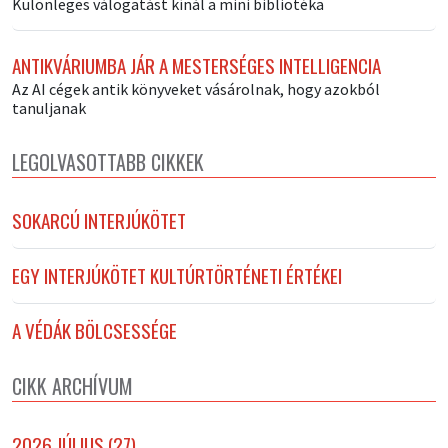
Különleges válogatást kínál a mini bibliotéka
ANTIKVÁRIUMBA JÁR A MESTERSÉGES INTELLIGENCIA
Az AI cégek antik könyveket vásárolnak, hogy azokból
tanuljanak
LEGOLVASOTTABB CIKKEK
SOKARCÚ INTERJÚKÖTET
EGY INTERJÚKÖTET KULTÚRTÖRTÉNETI ÉRTÉKEI
A VÉDÁK BÖLCSESSÉGE
CIKK ARCHÍVUM
2026 JÚLIUS (27)