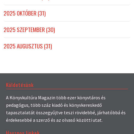
2025 OKTÓBER (31)
2025 SZEPTEMBER (30)
2025 AUGUSZTUS (31)
Küldetésünk
A Könyvkultúra Magazin több ezer könyvtáros és
pedagógus, több száz kiadó és könyvkereskedő
tapasztalatát összegyűjtve teszi rövidebbé, járhatóbbá és
érdekesebbé a szerző és az olvasó közötti utat.
Hasznos linkek