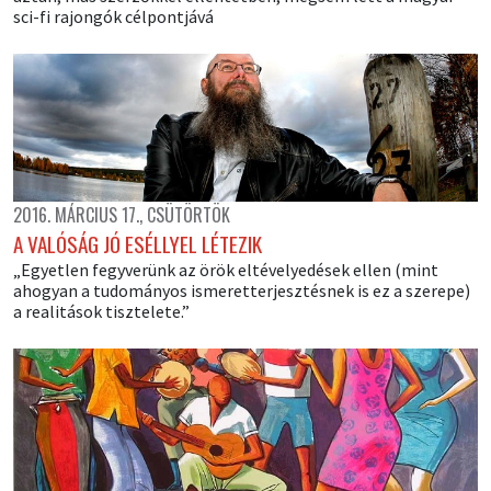
sci-fi rajongók célpontjává
2016. MÁRCIUS 17., CSÜTÖRTÖK
A VALÓSÁG JÓ ESÉLLYEL LÉTEZIK
„Egyetlen fegyverünk az örök eltévelyedések ellen (mint
ahogyan a tudományos ismeretterjesztésnek is ez a szerepe)
a realitások tisztelete.”