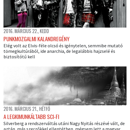
2016. MÁRCIUS 22., KEDD
PUNKMOZGALMI KALANDREGÉNY
Elég volt az Elvis-féle olcsó és igénytelen, semmibe mutató
tömegkultúrából, ide anarchia, de legalábbis hajzselé és
biztosítótű kell
2016. MÁRCIUS 21., HÉTFŐ
A LEGKIMUNKÁLTABB SCI-FI
Silverberg a rendszerváltás utáni Nagy Nyitás részévé vált, de
aztán, más szerzőkkel ellentétben, mégsem lett a magyar