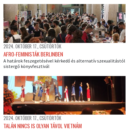
2024. OKTÓBER 17., CSÜTÖRTÖK
AFRO-FEMINISTÁK BERLINBEN
A határok feszegetésével kérkedő és alternatív szexualitástól
sistergő könyvfesztivál
2024. OKTÓBER 17., CSÜTÖRTÖK
TALÁN NINCS IS OLYAN TÁVOL VIETNÁM