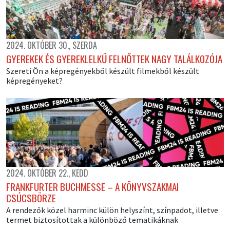
2024. OKTÓBER 30., SZERDA
GYEREKEK ÉS GYEREKLELKŰ FELNŐTTEK NAGY TALÁLKOZÓJA
Szereti Ön a képregényekből készült filmekből készült
képregényeket?
2024. OKTÓBER 22., KEDD
FRANKFURTER BUCHMESSE – A KÖNYVSZAKMAI
CSÚCSBÖRZE
A rendezők közel harminc külön helyszínt, színpadot, illetve
termet biztosítottak a különböző tematikáknak