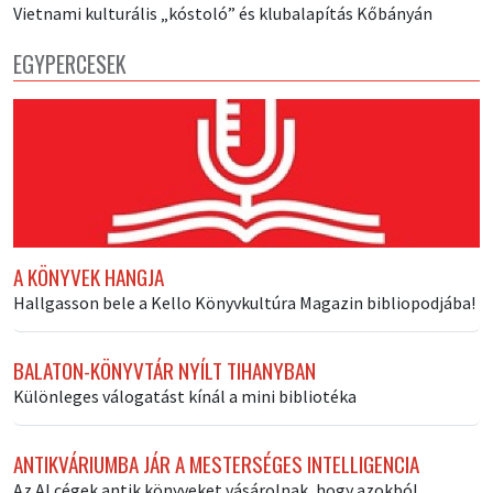
Vietnami kulturális „kóstoló” és klubalapítás Kőbányán
EGYPERCESEK
A KÖNYVEK HANGJA
Hallgasson bele a Kello Könyvkultúra Magazin bibliopodjába!
BALATON-KÖNYVTÁR NYÍLT TIHANYBAN
Különleges válogatást kínál a mini bibliotéka
ANTIKVÁRIUMBA JÁR A MESTERSÉGES INTELLIGENCIA
Az AI cégek antik könyveket vásárolnak, hogy azokból