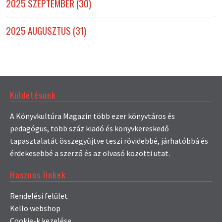
2025 SZEPTEMBER (30)
2025 AUGUSZTUS (31)
Küldetésünk
A Könyvkultúra Magazin több ezer könyvtáros és
pedagógus, több száz kiadó és könyvkereskedő
tapasztalatát összegyűjtve teszi rövidebbé, járhatóbbá és
érdekesebbé a szerző és az olvasó közötti utat.
Hasznos linkek
Rendelési felület
Kello webshop
Cookie-k kezelése