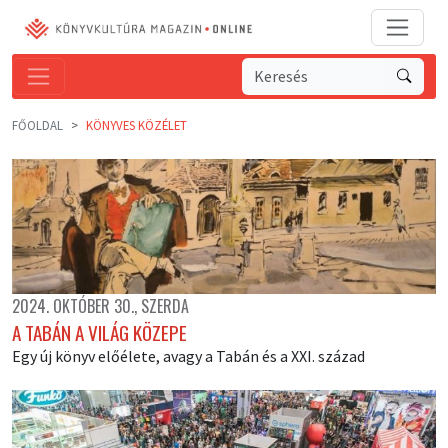
FŐOLDAL
KÖNYVES KÖZÉLET
2024. OKTÓBER 30., SZERDA
A TABÁN A VILÁG KÖZEPE
Egy új könyv előélete, avagy a Tabán és a XXI. század