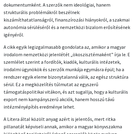
dokumentumként. A szerzők nem ideológiai, hanem
strukturális problémákról beszélnek:
kiszámíthatatlanságról, finanszírozási hiányokról, a szakmai
autonómia sérüléséről és a nemzetközi bizalom erősítésének
igényéről.
A cikk egyik legizgalmasabb gondolata az, amikor a magyar
irodalom nemzetközi jelenlétét „ökoszisztémaként” írja le. E
szemlélet szerint a fordítók, kiadók, kulturális intézetek,
irodalmi ügynökök és szerzők munkája egymásra épül; ha a
rendszer egyik eleme bizonytalanná válik, az egész struktúra
sérül. Ez a megközelítés túlmutat az egyszerű
támogatáspolitikai vitákon, és azt sugallja, hogy a kulturális
export nem kampányszerű akciók, hanem hosszú távú
intézményépítés eredménye lehet.
A Litera által közölt anyag azért is jelentős, mert ritka
pillanatát képviseli annak, amikor a magyar könyvszakma