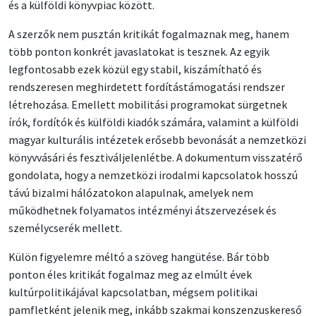
és a külföldi könyvpiac között.
A szerzők nem pusztán kritikát fogalmaznak meg, hanem
több ponton konkrét javaslatokat is tesznek. Az egyik
legfontosabb ezek közül egy stabil, kiszámítható és
rendszeresen meghirdetett fordítástámogatási rendszer
létrehozása. Emellett mobilitási programokat sürgetnek
írók, fordítók és külföldi kiadók számára, valamint a külföldi
magyar kulturális intézetek erősebb bevonását a nemzetközi
könyvvásári és fesztiváljelenlétbe. A dokumentum visszatérő
gondolata, hogy a nemzetközi irodalmi kapcsolatok hosszú
távú bizalmi hálózatokon alapulnak, amelyek nem
működhetnek folyamatos intézményi átszervezések és
személycserék mellett.
Külön figyelemre méltó a szöveg hangütése. Bár több
ponton éles kritikát fogalmaz meg az elmúlt évek
kultúrpolitikájával kapcsolatban, mégsem politikai
pamfletként jelenik meg, inkább szakmai konszenzuskereső