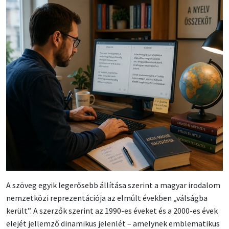
A szöveg egyik legerősebb állítása szerint a magyar irodalom
nemzetközi reprezentációja az elmúlt években „válságba
került”. A szerzők szerint az 1990-es éveket és a 2000-es évek
elejét jellemző dinamikus jelenlét – amelynek emblematikus