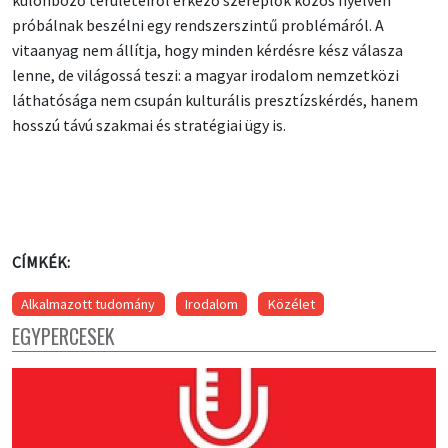
különböző területeiről érkező szereplők közös nyelven
próbálnak beszélni egy rendszerszintű problémáról. A
vitaanyag nem állítja, hogy minden kérdésre kész válasza
lenne, de világossá teszi: a magyar irodalom nemzetközi
láthatósága nem csupán kulturális presztízskérdés, hanem
hosszú távú szakmai és stratégiai ügy is.
CÍMKÉK:
Alkalmazott tudomány
Irodalom
Közélet
EGYPERCESEK