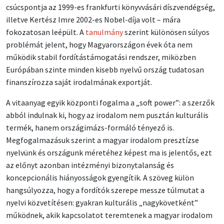
csúcspontja az 1999-es frankfurti könyvvásári díszvendégség,
illetve Kertész Imre 2002-es Nobel-díja volt – mára
fokozatosan leépült. A
tanulmány
szerint különösen súlyos
problémát jelent, hogy Magyarországon évek óta nem
működik stabil fordítástámogatási rendszer, miközben
Európában szinte minden kisebb nyelvű ország tudatosan
finanszírozza saját irodalmának exportját.
A vitaanyag egyik központi fogalma a „soft power”: a szerzők
abból indulnak ki, hogy az irodalom nem pusztán kulturális
termék, hanem országimázs-formáló tényező is.
Megfogalmazásuk szerint a magyar irodalom presztízse
nyelvünk és országunk méretéhez képest ma is jelentős, ezt
az előnyt azonban intézményi bizonytalanság és
koncepcionális hiányosságok gyengítik. A szöveg külön
hangsúlyozza, hogy a fordítók szerepe messze túlmutat a
nyelvi közvetítésen: gyakran kulturális „nagykövetként”
működnek, akik kapcsolatot teremtenek a magyar irodalom