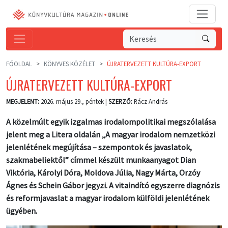
FŐOLDAL
KÖNYVES KÖZÉLET
ÚJRATERVEZETT KULTÚRA-EXPORT
ÚJRATERVEZETT KULTÚRA-EXPORT
MEGJELENT:
2026. május 29., péntek |
SZERZŐ:
Rácz András
A közelmúlt egyik izgalmas irodalompolitikai megszólalása
jelent meg a Litera oldalán „A magyar irodalom nemzetközi
jelenlétének megújítása – szempontok és javaslatok,
szakmabeliektől” címmel készült munkaanyagot Dian
Viktória, Károlyi Dóra, Moldova Júlia, Nagy Márta, Orzóy
Ágnes és Schein Gábor jegyzi. A vitaindító egyszerre diagnózis
és reformjavaslat a magyar irodalom külföldi jelenlétének
ügyében.