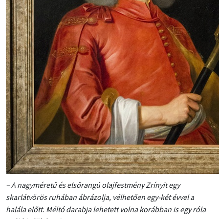
– A nagyméretű és elsőrangú olajfestmény Zrínyit egy
skarlátvörös ruhában ábrázolja, vélhetően egy-két évvel a
halála előtt. Méltó darabja lehetett volna korábban is egy róla