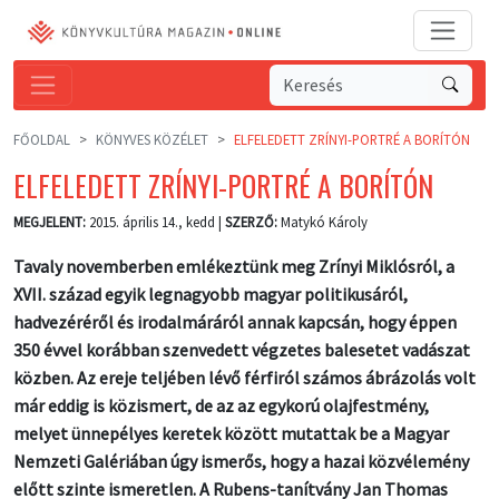
FŐOLDAL
KÖNYVES KÖZÉLET
ELFELEDETT ZRÍNYI-PORTRÉ A BORÍTÓN
ELFELEDETT ZRÍNYI-PORTRÉ A BORÍTÓN
MEGJELENT:
2015. április 14., kedd |
SZERZŐ:
Matykó Károly
Tavaly novemberben emlékeztünk meg Zrínyi Miklósról, a
XVII. század egyik legnagyobb magyar politikusáról,
hadvezéréről és irodalmáráról annak kapcsán, hogy éppen
350 évvel korábban szenvedett végzetes balesetet vadászat
közben. Az ereje teljében lévő férfiról számos ábrázolás volt
már eddig is közismert, de az az egykorú olajfestmény,
melyet ünnepélyes keretek között mutattak be a Magyar
Nemzeti Galériában úgy ismerős, hogy a hazai közvélemény
előtt szinte ismeretlen. A Rubens-tanítvány Jan Thomas