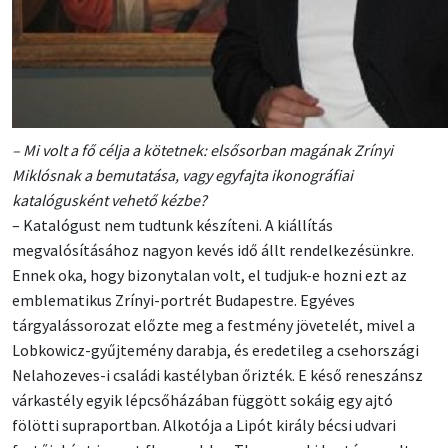
– Mi volt a fő célja a kötetnek: elsősorban magának Zrínyi
Miklósnak a bemutatása, vagy egyfajta ikonográfiai
katalógusként vehető kézbe?
– Katalógust nem tudtunk készíteni. A kiállítás
megvalósításához nagyon kevés idő állt rendelkezésünkre.
Ennek oka, hogy bizonytalan volt, el tudjuk-e hozni ezt az
emblematikus Zrínyi-portrét Budapestre. Egyéves
tárgyalássorozat előzte meg a festmény jövetelét, mivel a
Lobkowicz-gyűjtemény darabja, és eredetileg a csehországi
Nelahozeves-i családi kastélyban őrizték. E késő reneszánsz
várkastély egyik lépcsőházában függött sokáig egy ajtó
fölötti supraportban. Alkotója a Lipót király bécsi udvari