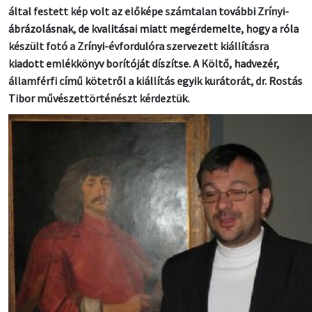
által festett kép volt az előképe számtalan további Zrínyi-
ábrázolásnak, de kvalitásai miatt megérdemelte, hogy a róla
készült fotó a Zrínyi-évfordulóra szervezett kiállításra
kiadott emlékkönyv borítóját díszítse. A Költő, hadvezér,
államférfi című kötetről a kiállítás egyik kurátorát, dr. Rostás
Tibor művészettörténészt kérdeztük.