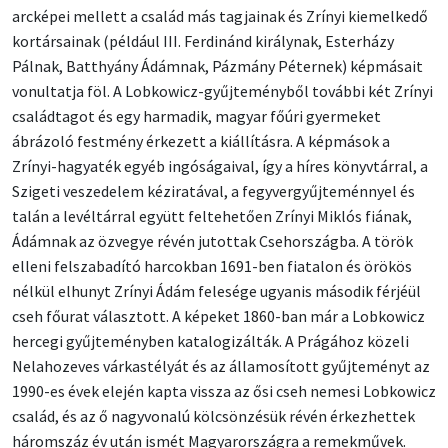
arcképei mellett a család más tagjainak és Zrínyi kiemelkedő
kortársainak (például III. Ferdinánd királynak, Esterházy
Pálnak, Batthyány Ádámnak, Pázmány Péternek) képmásait
vonultatja föl. A Lobkowicz-gyűjteményből további két Zrínyi
családtagot és egy harmadik, magyar főúri gyermeket
ábrázoló festmény érkezett a kiállításra. A képmások a
Zrínyi-hagyaték egyéb ingóságaival, így a híres könyvtárral, a
Szigeti veszedelem kéziratával, a fegyvergyűjteménnyel és
talán a levéltárral együtt feltehetően Zrínyi Miklós fiának,
Ádámnak az özvegye révén jutottak Csehországba. A török
elleni felszabadító harcokban 1691-ben fiatalon és örökös
nélkül elhunyt Zrínyi Ádám felesége ugyanis második férjéül
cseh főurat választott. A képeket 1860-ban már a Lobkowicz
hercegi gyűjteményben katalogizálták. A Prágához közeli
Nelahozeves várkastélyát és az államosított gyűjteményt az
1990-es évek elején kapta vissza az ősi cseh nemesi Lobkowicz
család, és az ő nagyvonalú kölcsönzésük révén érkezhettek
háromszáz év után ismét Magyarországra a remekművek.