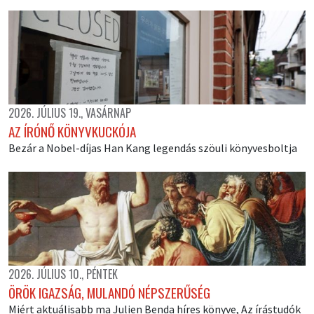
2026. JÚLIUS 19., VASÁRNAP
AZ ÍRÓNŐ KÖNYVKUCKÓJA
Bezár a Nobel-díjas Han Kang legendás szöuli könyvesboltja
2026. JÚLIUS 10., PÉNTEK
ÖRÖK IGAZSÁG, MULANDÓ NÉPSZERŰSÉG
Miért aktuálisabb ma Julien Benda híres könyve, Az írástudók