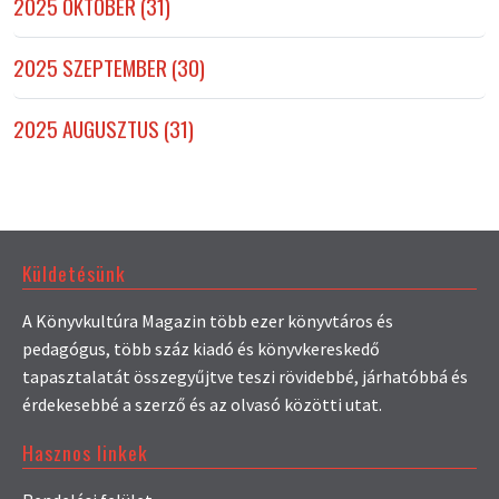
2025 OKTÓBER (31)
2025 SZEPTEMBER (30)
2025 AUGUSZTUS (31)
Küldetésünk
A Könyvkultúra Magazin több ezer könyvtáros és
pedagógus, több száz kiadó és könyvkereskedő
tapasztalatát összegyűjtve teszi rövidebbé, járhatóbbá és
érdekesebbé a szerző és az olvasó közötti utat.
Hasznos linkek