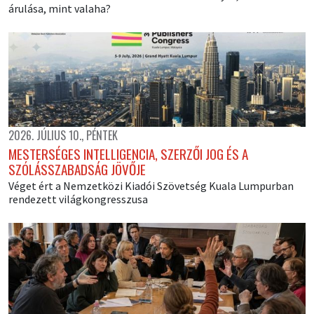
árulása, mint valaha?
2026. JÚLIUS 10., PÉNTEK
MESTERSÉGES INTELLIGENCIA, SZERZŐI JOG ÉS A
SZÓLÁSSZABADSÁG JÖVŐJE
Véget ért a Nemzetközi Kiadói Szövetség Kuala Lumpurban
rendezett világkongresszusa