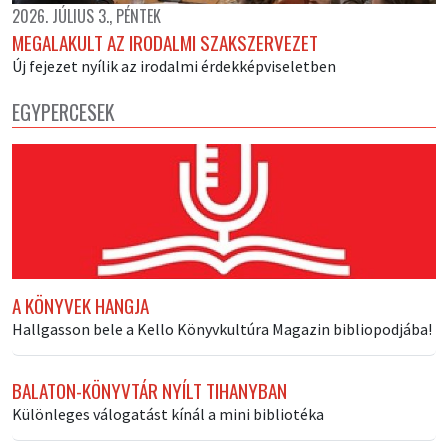
2026. JÚLIUS 3., PÉNTEK
MEGALAKULT AZ IRODALMI SZAKSZERVEZET
Új fejezet nyílik az irodalmi érdekképviseletben
EGYPERCESEK
A KÖNYVEK HANGJA
Hallgasson bele a Kello Könyvkultúra Magazin bibliopodjába!
BALATON-KÖNYVTÁR NYÍLT TIHANYBAN
Különleges válogatást kínál a mini bibliotéka