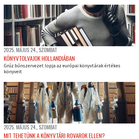
2025. MÁJUS 24., SZOMBAT
KÖNYVTOLVAJOK HOLLANDIÁBAN
Grúz bűnszervezet lopja az európai könyvtárak értékes
könyveit
2025. MÁJUS 24., SZOMBAT
MIT TEHETÜNK A KÖNYVTÁRI ROVAROK ELLEN?