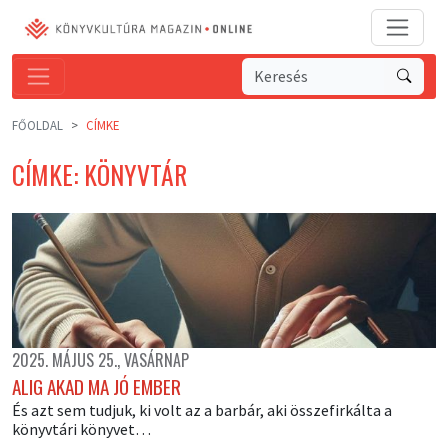
FŐOLDAL
CÍMKE
CÍMKE: KÖNYVTÁR
2025. MÁJUS 25., VASÁRNAP
ALIG AKAD MA JÓ EMBER
És azt sem tudjuk, ki volt az a barbár, aki összefirkálta a
könyvtári könyvet…