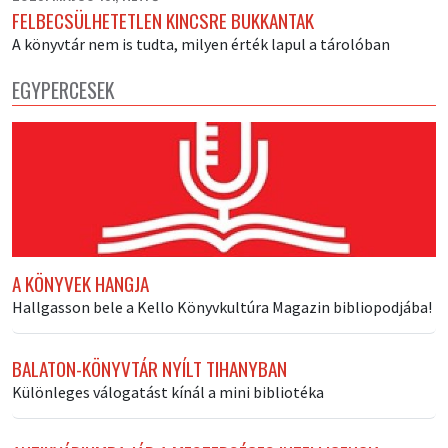
FELBECSÜLHETETLEN KINCSRE BUKKANTAK
A könyvtár nem is tudta, milyen érték lapul a tárolóban
EGYPERCESEK
A KÖNYVEK HANGJA
Hallgasson bele a Kello Könyvkultúra Magazin bibliopodjába!
BALATON-KÖNYVTÁR NYÍLT TIHANYBAN
Különleges válogatást kínál a mini bibliotéka