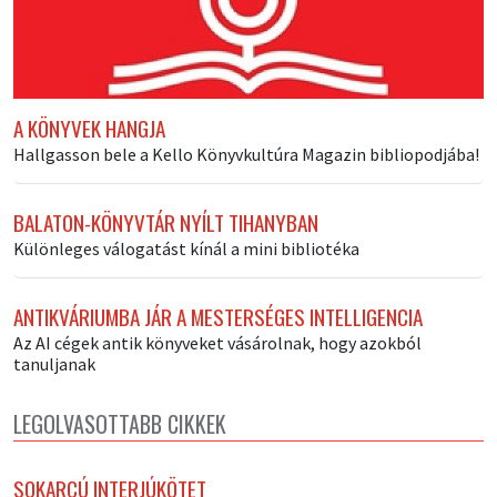
A KÖNYVEK HANGJA
Hallgasson bele a Kello Könyvkultúra Magazin bibliopodjába!
BALATON-KÖNYVTÁR NYÍLT TIHANYBAN
Különleges válogatást kínál a mini bibliotéka
ANTIKVÁRIUMBA JÁR A MESTERSÉGES INTELLIGENCIA
Az AI cégek antik könyveket vásárolnak, hogy azokból
tanuljanak
LEGOLVASOTTABB CIKKEK
SOKARCÚ INTERJÚKÖTET