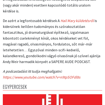
(vagy akár minden) esetben kapcsolódó totális uralom
kérdése is.
De azért a legfontosabb kérdések A
Hail Mary küldetésről
is
kiderülnek: kellően tudományos és szórakoztatóan
fantasztikus, jó dramaturgiával építkező, izgalmasan
kibontott cselekményt kínál, okos kérdéseket vet föl,
magával ragadó, olvasmányos, fordulatos, sőt már-már
letehetetlen… Egyszóval minden-scifi-kedvelő,
kalandkereső, gondolkodni vágyó olvasónak jó szívvel ajánlja
Andy Weir harmadik könyvét a SAPERE AUDE PODCAST.
A podcastadást itt tudja meghallgatni:
https://www.youtube.com/watch?v=n9tpSOFdl8s
EGYPERCESEK