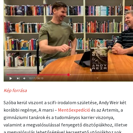
Kép forrása
Szóba kerül viszont a scifi-irodalom születése, Andy Weir két
korábbi regénye, A marsi –
Mentőexpedíció
és az Artemis, a
gimnáziumi tanárok és a tudományos karrier viszonya,
valamint a megvalósulással fenyegető disztópiákhoz, illetve
a megvalósulás lehetőségével kecsegtető utópiákhoz sok