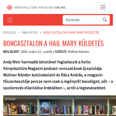
FŐOLDAL
BIBLIOPOD
BONCASZTALON A HAIL MARY KÜLDETÉS
BONCASZTALON A HAIL MARY KÜLDETÉS
MEGJELENT:
2026. május 13., szerda |
SZERZŐ:
Müllner Nándor
Andy Weir harmadik kötetével foglalkozik a Kello
Könyvkultúra Magazin podcast-sorozatának új epizódja.
Müllner Nándor kutúrakutató és Rácz András, a magazin
főszerkesztője persze nem csak a regényről beszélget, sőt – a
spoilerezés elkerülése érdekében –, arról a legkevesebbet.