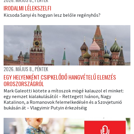
2026. MÁJUS 8., PÉNTEK
IRODALMI LÉLEKSZELFI
Kicsoda Sanyi és hogyan lesz belőle regényhős?
2026. MÁJUS 8., PÉNTEK
EGY HELYENKÉNT CSIPKELŐDŐ HANGVÉTELŰ ELEMZÉS
OROSZORSZÁGRÓL
Mark Galeotti kötete a mítoszok mögé kalauzol el minket:
egy nemzet kialakulásától – Rettegett Ivánon, Nagy
Katalinon, a Romanovok felemelkedésén és a Szovjetunió
bukásán át – Vlagyimir Putyin érkezéséig