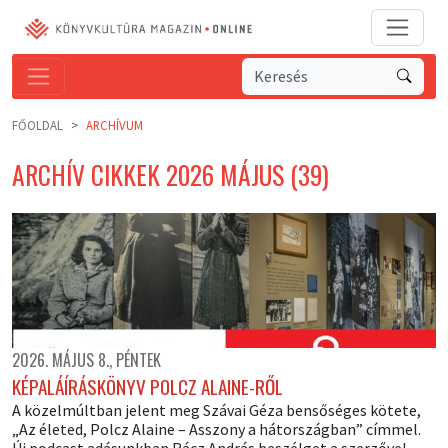
FŐOLDAL
ARCHÍVUM
ARCHÍV CIKKEK 2026 MÁJUS (39)
2026. MÁJUS 8., PÉNTEK
KÉPALÁÍRÁSKÖNYV POLCZ ALAINE-RŐL
A közelmúltban jelent meg Szávai Géza bensőséges kötete,
„Az életed, Polcz Alaine – Asszony a hátországban” címmel.
Új podcast adásunkban Rácz András beszélget a szerzővel.