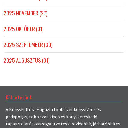
2025 NOVEMBER (27)
2025 OKTÓBER (31)
2025 SZEPTEMBER (30)
2025 AUGUSZTUS (31)
Küldetésünk
A Könyvkultúra Magazin több ezer könyvtáros és
pedagógus, több száz kiadó és könyvkereskedő
tapasztalatát összegyűjtve teszi rövidebbé, járhatóbbá és