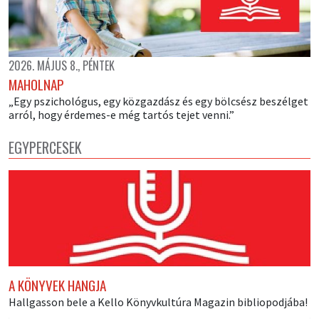
2026. MÁJUS 8., PÉNTEK
MAHOLNAP
„Egy pszichológus, egy közgazdász és egy bölcsész beszélget
arról, hogy érdemes-e még tartós tejet venni.”
EGYPERCESEK
A KÖNYVEK HANGJA
Hallgasson bele a Kello Könyvkultúra Magazin bibliopodjába!