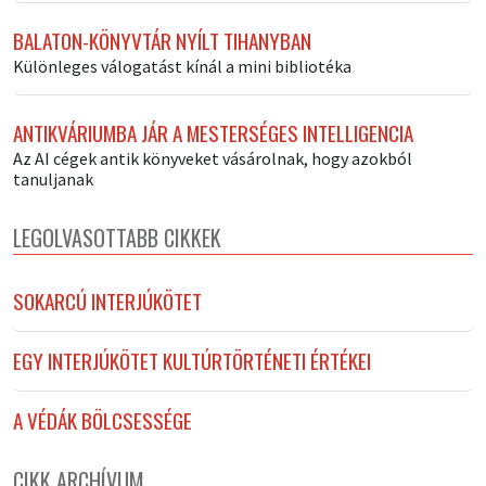
BALATON-KÖNYVTÁR NYÍLT TIHANYBAN
Különleges válogatást kínál a mini bibliotéka
ANTIKVÁRIUMBA JÁR A MESTERSÉGES INTELLIGENCIA
Az AI cégek antik könyveket vásárolnak, hogy azokból
tanuljanak
LEGOLVASOTTABB CIKKEK
SOKARCÚ INTERJÚKÖTET
EGY INTERJÚKÖTET KULTÚRTÖRTÉNETI ÉRTÉKEI
A VÉDÁK BÖLCSESSÉGE
CIKK ARCHÍVUM