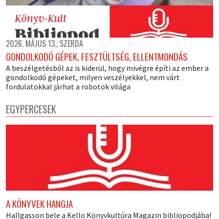
2026. MÁJUS 13., SZERDA
GONDOLKODÓ GÉPEK, FESZTÜLTSÉG, ELLENTMONDÁS
A beszélgetésből az is kiderül, hogy mivégre építi az ember a
gondolkodó gépeket, milyen veszélyekkel, nem várt
fordulatokkal járhat a robotok világa
EGYPERCESEK
A KÖNYVEK HANGJA
Hallgasson bele a Kello Könyvkultúra Magazin bibliopodjába!