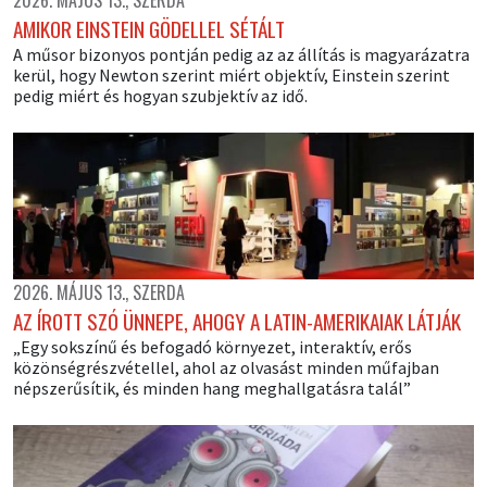
2026. MÁJUS 13., SZERDA
AMIKOR EINSTEIN GÖDELLEL SÉTÁLT
A műsor bizonyos pontján pedig az az állítás is magyarázatra
kerül, hogy Newton szerint miért objektív, Einstein szerint
pedig miért és hogyan szubjektív az idő.
2026. MÁJUS 13., SZERDA
AZ ÍROTT SZÓ ÜNNEPE, AHOGY A LATIN-AMERIKAIAK LÁTJÁK
„Egy sokszínű és befogadó környezet, interaktív, erős
közönségrészvétellel, ahol az olvasást minden műfajban
népszerűsítik, és minden hang meghallgatásra talál”