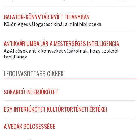
BALATON-KÖNYVTÁR NYÍLT TIHANYBAN
Különleges válogatást kínál a mini bibliotéka
ANTIKVÁRIUMBA JÁR A MESTERSÉGES INTELLIGENCIA
Az AI cégek antik könyveket vásárolnak, hogy azokból
tanuljanak
LEGOLVASOTTABB CIKKEK
SOKARCÚ INTERJÚKÖTET
EGY INTERJÚKÖTET KULTÚRTÖRTÉNETI ÉRTÉKEI
A VÉDÁK BÖLCSESSÉGE