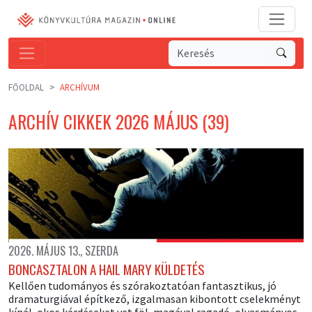
FŐOLDAL
ARCHÍVUM
ARCHÍV CIKKEK 2026 MÁJUS (39)
2026. MÁJUS 13., SZERDA
BONCASZTALON A HAIL MARY KÜLDETÉS
Kellően tudományos és szórakoztatóan fantasztikus, jó
dramaturgiával építkező, izgalmasan kibontott cselekményt
kínál, okos kérdéseket vet föl, magával ragadó, olvasmányos,