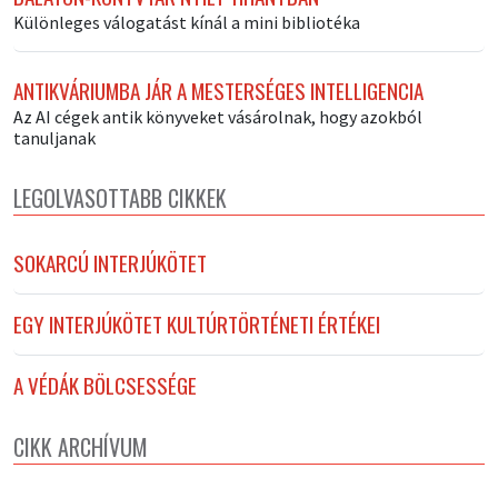
Különleges válogatást kínál a mini bibliotéka
ANTIKVÁRIUMBA JÁR A MESTERSÉGES INTELLIGENCIA
Az AI cégek antik könyveket vásárolnak, hogy azokból
tanuljanak
LEGOLVASOTTABB CIKKEK
SOKARCÚ INTERJÚKÖTET
EGY INTERJÚKÖTET KULTÚRTÖRTÉNETI ÉRTÉKEI
A VÉDÁK BÖLCSESSÉGE
CIKK ARCHÍVUM