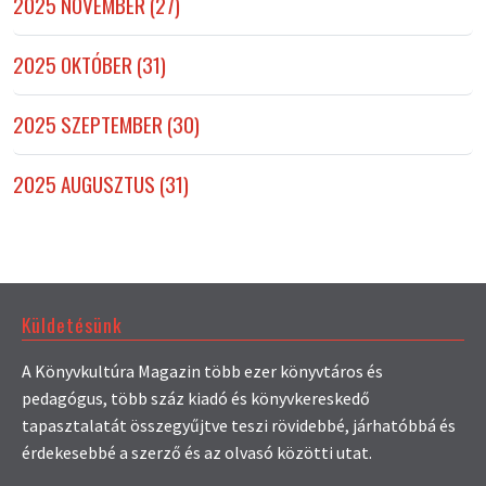
2025 NOVEMBER (27)
2025 OKTÓBER (31)
2025 SZEPTEMBER (30)
2025 AUGUSZTUS (31)
Küldetésünk
A Könyvkultúra Magazin több ezer könyvtáros és
pedagógus, több száz kiadó és könyvkereskedő
tapasztalatát összegyűjtve teszi rövidebbé, járhatóbbá és
érdekesebbé a szerző és az olvasó közötti utat.