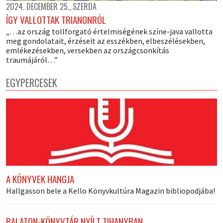
2024. DECEMBER 25., SZERDA
ÍGY VALLOTTAK TRIANONRÓL
„…az ország tollforgató értelmiségének színe-java vallotta
meg gondolatait, érzéseit az esszékben, elbeszélésekben,
emlékezésekben, versekben az országcsonkítás
traumájáról…”
EGYPERCESEK
A KÖNYVEK HANGJA
Hallgasson bele a Kello Könyvkultúra Magazin bibliopodjába!
BALATON-KÖNYVTÁR NYÍLT TIHANYBAN