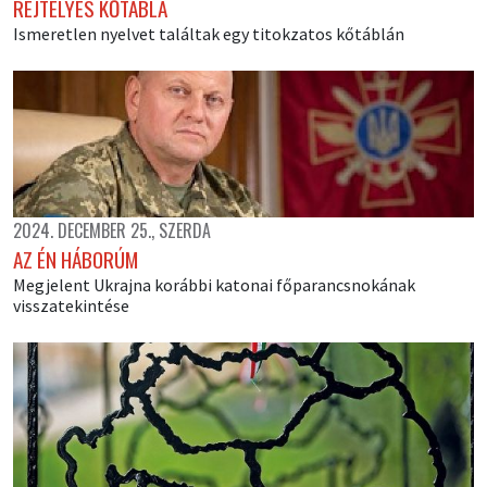
REJTÉLYES KŐTÁBLA
Ismeretlen nyelvet találtak egy titokzatos kőtáblán
2024. DECEMBER 25., SZERDA
AZ ÉN HÁBORÚM
Megjelent Ukrajna korábbi katonai főparancsnokának
visszatekintése