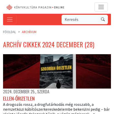
FŐOLDAL
ARCHÍVUM
ARCHÍV CIKKEK 2024 DECEMBER (28)
2024. DECEMBER 25., SZERDA
ELLEN-ŐRIZETLEN
A drogozás rossz, a drogfutárkodás még rosszabb, a
nemzetközi kábítószerkereskedelembe bekerülni pedig – bár
eleinte jópofa dolognak tűnik, a végén mégiscsak – a