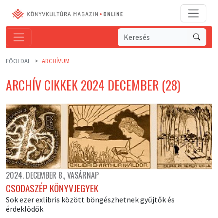
FŐOLDAL
ARCHÍVUM
ARCHÍV CIKKEK 2024 DECEMBER (28)
2024. DECEMBER 8., VASÁRNAP
CSODASZÉP KÖNYVJEGYEK
Sok ezer exlibris között böngészhetnek gyűjtők és
érdeklődők