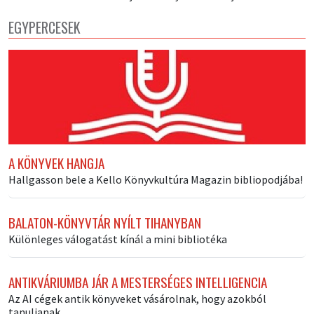
EGYPERCESEK
A KÖNYVEK HANGJA
Hallgasson bele a Kello Könyvkultúra Magazin bibliopodjába!
BALATON-KÖNYVTÁR NYÍLT TIHANYBAN
Különleges válogatást kínál a mini bibliotéka
ANTIKVÁRIUMBA JÁR A MESTERSÉGES INTELLIGENCIA
Az AI cégek antik könyveket vásárolnak, hogy azokból
tanuljanak