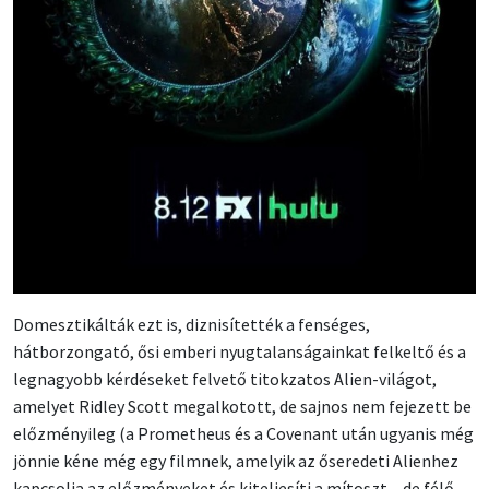
Domesztikálták ezt is, diznisítették a fenséges,
hátborzongató, ősi emberi nyugtalanságainkat felkeltő és a
legnagyobb kérdéseket felvető titokzatos Alien-világot,
amelyet Ridley Scott megalkotott, de sajnos nem fejezett be
előzményileg (a Prometheus és a Covenant után ugyanis még
jönnie kéne még egy filmnek, amelyik az őseredeti Alienhez
kapcsolja az előzményeket és kiteljesíti a mítoszt – de félő,