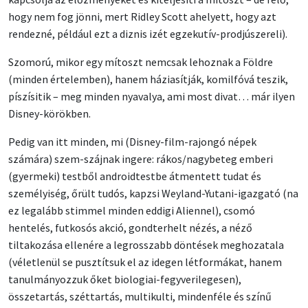
hogy nem fog jönni, mert Ridley Scott ahelyett, hogy azt
rendezné, például ezt a diznis izét egzekutív-prodjúszereli).
Szomorú, mikor egy mítoszt nemcsak lehoznak a Földre
(minden értelemben), hanem háziasítják, komilfóvá teszik,
píszísitik – meg minden nyavalya, ami most divat… már ilyen
Disney-körökben.
Pedig van itt minden, mi (Disney-film-rajongó népek
számára) szem-szájnak ingere: rákos/nagybeteg emberi
(gyermeki) testből androidtestbe átmentett tudat és
személyiség, őrült tudós, kapzsi Weyland-Yutani-igazgató (na
ez legalább stimmel minden eddigi Aliennel), csomó
hentelés, futkosós akció, gondterhelt nézés, a néző
tiltakozása ellenére a legrosszabb döntések meghozatala
(véletlenül se pusztítsuk el az idegen létformákat, hanem
tanulmányozzuk őket biologiai-fegyverilegesen),
összetartás, széttartás, multikulti, mindenféle és színű