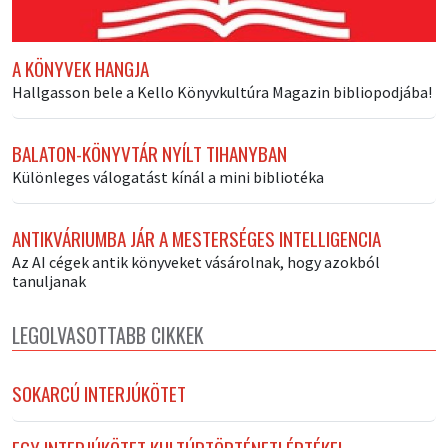
A KÖNYVEK HANGJA
Hallgasson bele a Kello Könyvkultúra Magazin bibliopodjába!
BALATON-KÖNYVTÁR NYÍLT TIHANYBAN
Különleges válogatást kínál a mini bibliotéka
ANTIKVÁRIUMBA JÁR A MESTERSÉGES INTELLIGENCIA
Az AI cégek antik könyveket vásárolnak, hogy azokból
tanuljanak
LEGOLVASOTTABB CIKKEK
SOKARCÚ INTERJÚKÖTET