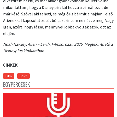
elkezdtem nézni, és már akkor gyanakodnom kellett volna,
mikor láttam, hogy a Disney piszkál hozzá a témához… de
már késő. Szóval aki teheti, és még őriz bármit a hajdani, első
Alienekkel kapcsolatos tűzből, szerintem ne nézze meg. Vagy
igen, azért, hogy lássa, mennyivel jobbak voltak azok, ott az
elején.
Noah Hawley: Alien – Earth. Filmsorozat. 2025. Megtekinthető a
Disneyplus kínálatában.
CÍMKÉK:
Film
Sci-fi
EGYPERCESEK