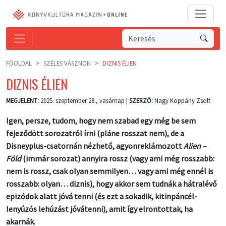
FŐOLDAL
SZÉLES VÁSZNON
DIZNIS ÉLIEN
DIZNIS ÉLIEN
MEGJELENT:
2025. szeptember 28., vasárnap |
SZERZŐ:
Nagy Koppány Zsolt
Igen, persze, tudom, hogy nem szabad egy még be sem
fejeződött sorozatról írni (pláne rosszat nem), de a
Disneyplus-csatornán nézhető, agyonreklámozott
Alien –
Föld
(immár sorozat) annyira rossz (vagy ami még rosszabb:
nem is rossz, csak olyan semmilyen… vagy ami még ennél is
rosszabb: olyan… diznis), hogy akkor sem tudnák a hátralévő
epizódok alatt jóvá tenni (és ezt a sokadik, kitinpáncél-
lenyúzós lehúzást jóvátenni), amit így elrontottak, ha
akarnák.