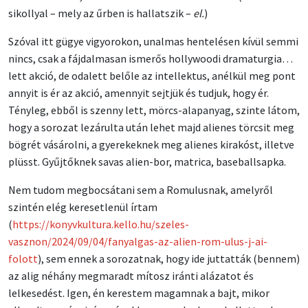
sikollyal – mely az űrben is hallatszik –
el.
)
Szóval itt gügye vigyorokon, unalmas hentelésen kívül semmi
nincs, csak a fájdalmasan ismerős hollywoodi dramaturgia…
lett akció, de odalett belőle az intellektus, anélkül meg pont
annyit is ér az akció, amennyit sejtjük és tudjuk, hogy ér.
Tényleg, ebből is szenny lett, mörcs-alapanyag, szinte látom,
hogy a sorozat lezárulta után lehet majd alienes törcsit meg
bögrét vásárolni, a gyerekeknek meg alienes kirakóst, illetve
plüsst. Gyűjtőknek savas alien-bor, matrica, baseballsapka.
Nem tudom megbocsátani sem a Romulusnak, amelyről
szintén elég keresetlenül írtam
(
https://konyvkultura.kello.hu/szeles-
vasznon/2024/09/04/fanyalgas-az-alien-rom-ulus-j-ai-
folott
), sem ennek a sorozatnak, hogy ide juttatták (bennem)
az alig néhány megmaradt mítosz iránti alázatot és
lelkesedést. Igen, én kerestem magamnak a bajt, mikor