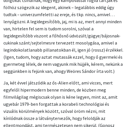
dolgokat csinálnak, hogy egy kampóvassal fogva tartják és
fölhöz szögezik az idegent, akinek – legalábbis eddig úgy
tudtuk – univerzumfeletti az ereje, és tkp. nincs, amivel…
lenyűgözni. A legidegesítőbb, jaj, mi is az, mert annyi minden
van, hirtelen fel sem is tudom sorolni, szóval a
legidegesítőbb viszont a főhősnő üdvözült/gügye/bájosnak-
cukinak szánt/sejtelmesre tervezett mosolygása, amivel a
legindokolatlanabb pillanatokban él, igen jó (rossz) érzékkel.
(Igen, tudom, hogy aztat mutassák ezzel, hogy ő gyermeki és
gyermeteg lélek, de nem vagyunk mik hüjjék, kérem, nekünk a
seggünkben is fejünk van, ahogy Weöres Sándor írta volt.)
Ja, két évvel játszódik az ős-Alien előtt, ami vicces, mert
egyfelől hipermodern benne minden, de közben meg
filmvilágilag mégiscsak olyan is kéne legyen, mint az, amit
ugyebár 1979-ben forgattak a korabeli technológiai és
vizuális körülmények között, szóval öröm nézni, mit
kínlódnak össze a látványtervezők, hogy feloldják az
ellentmondást, ami természetesen nem sikerül. (Gonosz