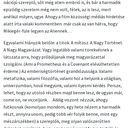
nációjú szereplő, sőt még alien-embrió is, és bár a harmadik
epizódig szerelem még nem volt, félek, az is lesz, mert
anélkül milyen, ugye. Ahogy a film közösségi médiás hirdetése
alatt írta valaki kommentben: már csak az van hátra, hogy
Mikiegér-füle legyen az Aliennek…
Egyvalami hiányzik belőle: a titok. A mítosz. A Nagy Történet.
A Nagy Magyarázat. Vagy legalább valami törekvésnek a
látszata arra, hogy próbáljanak meg magyarázattal
szolgálni. (Ami a Prometheus és a Covenant elévülhetetlen
érdeme.) Az emberiségtörténet grandiózussága. Valami
metafizika, valami filozófia, valami hol a helyünk a világban,
univerzumban, hová megyünk, valami ilyesmi kérdés. Persze,
lehet, hogy az utolsó részben majd benne lesz, de ugyan már,
come on, ne vicceljünk… Addig viszont nézzük, ahogy
futkosnak (komolyan mondom, egy hete nézem a harmadik
részt, annyira unom, pedig több vér folyik benne, mint egy
mészárszékben) a szereplők, meg olyan valószerűtlen