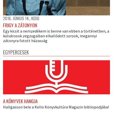
2016. JÚNIUS 14., KEDD
FRIGY A ZÁTONYON
Egy kicsit a nemzedékem is benne van ebben a történetben, a
külvárosok zegzugaiban elkallódott sorsok, megannyi
zátonyra futott házasság
EGYPERCESEK
A KÖNYVEK HANGJA
Hallgasson bele a Kello Könyvkultúra Magazin bibliopodjába!