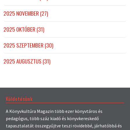
2025 NOVEMBER (27)
2025 OKTÓBER (31)
2025 SZEPTEMBER (30)
2025 AUGUSZTUS (31)
Küldetésünk
A Könyvkultúra Magazin több ezer könyvtáros és
pedagógus, több száz kiadó és könyvkereskedő
tapasztalatát összegyűjtve teszi rövidebbé, járhatóbbá és