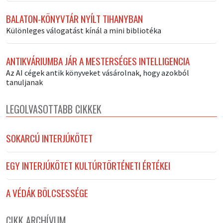
BALATON-KÖNYVTÁR NYÍLT TIHANYBAN
Különleges válogatást kínál a mini bibliotéka
ANTIKVÁRIUMBA JÁR A MESTERSÉGES INTELLIGENCIA
Az AI cégek antik könyveket vásárolnak, hogy azokból
tanuljanak
LEGOLVASOTTABB CIKKEK
SOKARCÚ INTERJÚKÖTET
EGY INTERJÚKÖTET KULTÚRTÖRTÉNETI ÉRTÉKEI
A VÉDÁK BÖLCSESSÉGE
CIKK ARCHÍVUM