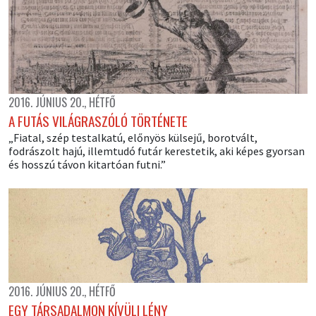
2016. JÚNIUS 20., HÉTFŐ
A FUTÁS VILÁGRASZÓLÓ TÖRTÉNETE
„Fiatal, szép testalkatú, előnyös külsejű, borotvált,
fodrászolt hajú, illemtudó futár kerestetik, aki képes gyorsan
és hosszú távon kitartóan futni.”
2016. JÚNIUS 20., HÉTFŐ
EGY TÁRSADALMON KÍVÜLI LÉNY