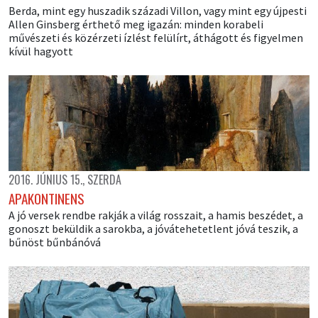
Berda, mint egy huszadik századi Villon, vagy mint egy újpesti
Allen Ginsberg érthető meg igazán: minden korabeli
művészeti és közérzeti ízlést felülírt, áthágott és figyelmen
kívül hagyott
2016. JÚNIUS 15., SZERDA
APAKONTINENS
A jó versek rendbe rakják a világ rosszait, a hamis beszédet, a
gonoszt beküldik a sarokba, a jóvátehetetlent jóvá teszik, a
bűnöst bűnbánóvá