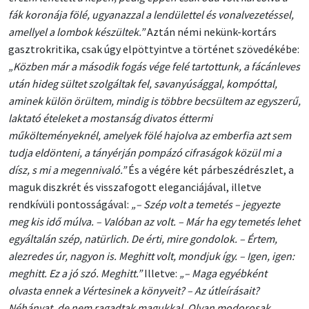
fák koronája fölé, ugyanazzal a lendülettel és vonalvezetéssel,
amellyel a lombok készültek.”
Aztán némi nekünk-kortárs
gasztrokritika, csak úgy elpöttyintve a történet szövedékébe:
„Közben már a második fogás vége felé tartottunk, a fácánleves
után hideg sültet szolgáltak fel, savanyúsággal, kompóttal,
aminek külön örültem, mindig is többre becsültem az egyszerű,
laktató ételeket a mostanság divatos éttermi
műkölteményeknél, amelyek fölé hajolva az emberfia azt sem
tudja eldönteni, a tányérján pompázó cifraságok közül mi a
dísz, s mi a megennivaló.”
És a végére két párbeszédrészlet, a
maguk diszkrét és visszafogott eleganciájával, illetve
rendkívüli pontosságával:
„– Szép volt a temetés – jegyezte
meg kis idő múlva. – Valóban az volt. – Már ha egy temetés lehet
egyáltalán szép, natürlich. De érti, mire gondolok. – Értem,
alezredes úr, nagyon is. Meghitt volt, mondjuk így. – Igen, igen:
meghitt. Ez a jó szó. Meghitt.”
Illetve:
„– Maga egyébként
olvasta ennek a Vértesinek a könyveit? – Az útleírásait?
Néhányat, de nem ragadtak magukkal. Olyan modorosak.