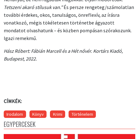
Tetszeni akaró stílusuk van.”
És persze rengeteg/számolatlan
további érdekes, okos, tanulságos, önreflexív, az írásra
vonatkozó, mégis tökéletesen történetbe ágyazott
mondatot olvashatunk – és közben pompásan szórakozunk.
Igazi remekmű.
Hász Róbert: Fábián Marcell és a Hét nővér. Kortárs Kiadó,
Budapest, 2022.
CÍMKÉK:
Irodalom
Könyv
Krimi
Történelem
EGYPERCESEK