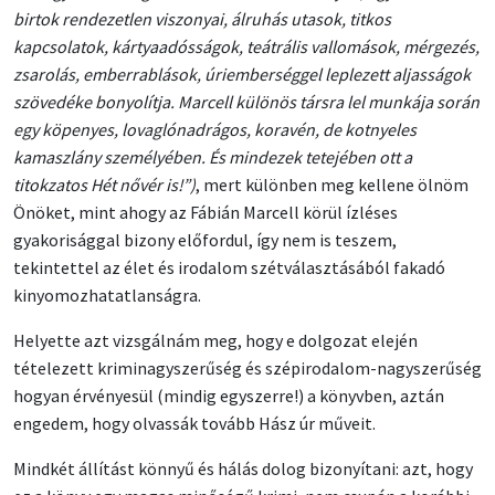
birtok rendezetlen viszonyai, álruhás utasok, titkos
kapcsolatok, kártyaadósságok, teátrális vallomások, mérgezés,
zsarolás, emberrablások, úriemberséggel leplezett aljasságok
szövedéke bonyolítja. Marcell különös társra lel munkája során
egy köpenyes, lovaglónadrágos, koravén, de kotnyeles
kamaszlány személyében. És mindezek tetejében ott a
titokzatos Hét nővér is!”)
, mert különben meg kellene ölnöm
Önöket, mint ahogy az Fábián Marcell körül ízléses
gyakorisággal bizony előfordul, így nem is teszem,
tekintettel az élet és irodalom szétválasztásából fakadó
kinyomozhatatlanságra.
Helyette azt vizsgálnám meg, hogy e dolgozat elején
tételezett kriminagyszerűség és szépirodalom-nagyszerűség
hogyan érvényesül (mindig egyszerre!) a könyvben, aztán
engedem, hogy olvassák tovább Hász úr műveit.
Mindkét állítást könnyű és hálás dolog bizonyítani: azt, hogy