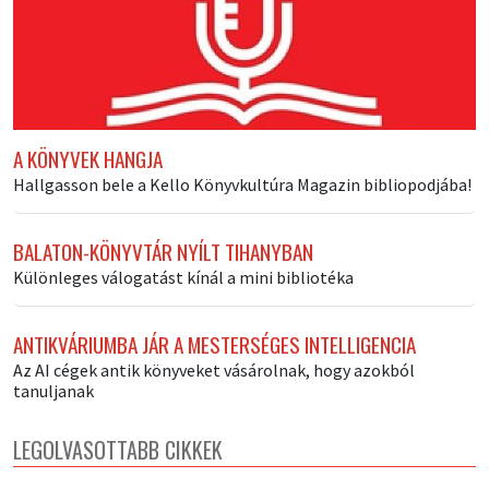
A KÖNYVEK HANGJA
Hallgasson bele a Kello Könyvkultúra Magazin bibliopodjába!
BALATON-KÖNYVTÁR NYÍLT TIHANYBAN
Különleges válogatást kínál a mini bibliotéka
ANTIKVÁRIUMBA JÁR A MESTERSÉGES INTELLIGENCIA
Az AI cégek antik könyveket vásárolnak, hogy azokból
tanuljanak
LEGOLVASOTTABB CIKKEK