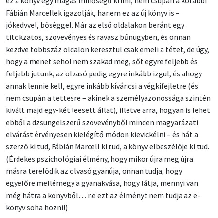
ez a könyv egy magas minőségű krimi, nem csupán a korábbi
Fábián Marcellek igazolják, hanem ez az új könyv is –
jókedvvel, bőséggel. Már az első oldalakon beránt egy
titokzatos, szövevényes és ravasz bűnügyben, és onnan
kezdve többszáz oldalon keresztül csak emeli a tétet, de úgy,
hogy a menet sehol nem szakad meg, sőt egyre feljebb és
feljebb jutunk, az olvasó pedig egyre inkább izgul, és ahogy
annak lennie kell, egyre inkább kíváncsi a végkifejletre (és
nem csupán a tettesre – akinek a személyazonossága szintén
kivált majd egy-két leesett állat), illetve arra, hogyan is lehet
ebből a dzsungelszerű szövevényből minden magyarázati
elvárást érvényesen kielégítő módon kievickélni – és hát a
szerző ki tud, Fábián Marcell ki tud, a könyv elbeszélője ki tud.
(Érdekes pszichológiai élmény, hogy mikor újra meg újra
másra terelődik az olvasó gyanúja, onnan tudja, hogy
egyelőre mellémegy a gyanakvása, hogy látja, mennyi van
még hátra a könyvből… ne ezt az élményt nem tudja az e-
könyv soha hozni!)