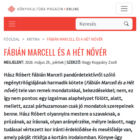
FŐOLDAL
KRITIKA
FÁBIÁN MARCELL ÉS A HÉT NŐVÉR
FÁBIÁN MARCELL ÉS A HÉT NŐVÉR
MEGJELENT:
2026. május 29., péntek |
SZERZŐ:
Nagy Koppány Zsolt
Hász Róbert Fábián Marcell pandúrdetektívről szóló
regénytrilógiájának harmadik kötete (
Fábián Marcell és a Hét
nővér
) tele van remek mondatokkal, bekezdésekkel; nem, ez
így nem pontos: egy izgalmas alaphelyzet fölött, alatt,
mellett, azzal párhuzamosan csak jó mondatok szerepelnek
benne. Hász Róbert olyannyira mestere a szavaknak, a
prózának, az írásnak, olyan arányérzéke, mélyre leásott, nagy
tudással vértezett kor iránti érdeklődése és mesélőkéje van,
amely párját ritkítja a kortárs irodalomban. Könyve úgy