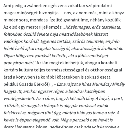
Ami pedig a zsánerben egészen szokatlan szépirodalmi
magasminőséget bizonyítja… nos, az nem más, mint a könyv
minden sora, mondata. Ízelítő gyanánt íme, néhány közülük.
Az első egy mesteri jellemzés:
„Középmagas, erős testalkata,
foltokban őszülő fekete haja miatt idősebbnek látszott
valóságos koránál. Egyenes tartása, szúrós tekintete, enyhén
lefelé ívelő ajkai magabiztosságról, akaratosságról árulkodtak.
Olyan hölgy benyomását keltette, aki a jóhiszeműséget
aranyáron méri.”
Aztán megtekinthetjük, ahogy a korabeli
kortárs kultúra teljes természetességgel és otthonossággal
árad a könyvben (a korábbi kötetekben is sok szó esett
például Gozsdu Elekről):
„– Ezt a rajzot a híres Munkácsy Mihály
hagyta itt, amikor egyszer régen a beodrai kastélyban
vendégeskedett. Az a címe, hogy A két oláh lány. A folyó, a part,
a fűzfák, de maguk a leányok is alig pár vonással voltak
felskiccelve, mégsem tűnt úgy, mintha hiányos lenne a rajz. A
kevés is éppen elegendő volt. Még a perzselő nap hevét is
érezni lehetett a képen, pedig éppen csak oda volt karcolva a