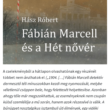
A cselekményből a hátlapon olvashatónak egy részénél
többet nem árulhatok el
(„1904. […] Fábián Marcell detektív
dermesztő téli mínuszokban kezdi meg nyomozását, melybe
véletlenül csöppen bele, hogy felettesét helyettesítse. Azonban
ahogy tőle már megszokhattuk, az eseményeknek nem csupán
külső szemlélője a mű során, hanem azok részesévé is válik. A
bűnügyet nosztalgikus isztambuli úti élmények, egy vidéki