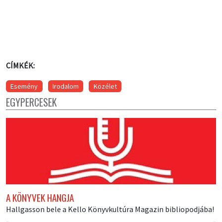
CÍMKÉK:
Esemény
Irodalom
Közélet
EGYPERCESEK
A KÖNYVEK HANGJA
Hallgasson bele a Kello Könyvkultúra Magazin bibliopodjába!