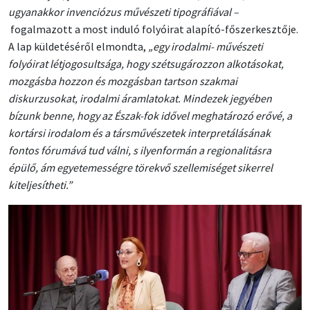
ugyanakkor invenciózus művészeti tipográfiával –
fogalmazott a most induló folyóirat alapító-főszerkesztője.
A lap küldetéséről elmondta
,
„egy
irodalmi- művészeti
folyóirat létjogosultsága, hogy szétsugározzon alkotásokat,
mozgásba hozzon és mozgásban tartson szakmai
diskurzusokat, irodalmi áramlatokat. Mindezek jegyében
bízunk benne, hogy az Észak-fok idővel meghatározó erővé, a
kortársi irodalom és a társművészetek interpretálásának
fontos fórumává tud válni, s ilyenformán a regionalitásra
épülő, ám egyetemességre törekvő szellemiséget sikerrel
kiteljesítheti.”