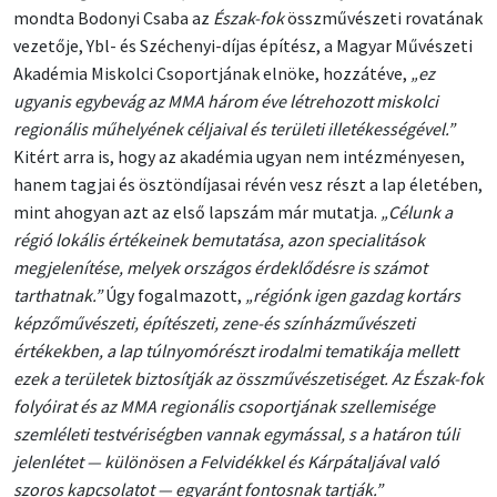
mondta Bodonyi Csaba az
Észak-fok
összművészeti rovatának
vezetője, Ybl- és Széchenyi-díjas építész, a Magyar Művészeti
Akadémia Miskolci Csoportjának elnöke, hozzátéve,
„ez
ugyanis egybevág az MMA három éve létrehozott miskolci
regionális műhelyének céljaival és területi illetékességével.”
Kitért arra is, hogy az akadémia ugyan nem intézményesen,
hanem tagjai és ösztöndíjasai révén vesz részt a lap életében,
mint ahogyan azt az első lapszám már mutatja.
„Célunk a
régió lokális értékeinek bemutatása, azon specialitások
megjelenítése, melyek országos érdeklődésre is számot
tarthatnak.”
Úgy fogalmazott,
„régiónk igen gazdag kortárs
képzőművészeti, építészeti, zene-és színházművészeti
értékekben, a lap túlnyomórészt irodalmi tematikája mellett
ezek a területek biztosítják az összművészetiséget. Az Észak-fok
folyóirat és az MMA regionális csoportjának szellemisége
szemléleti testvériségben vannak egymással, s a határon túli
jelenlétet — különösen a Felvidékkel és Kárpátaljával való
szoros kapcsolatot — egyaránt fontosnak tartják.”