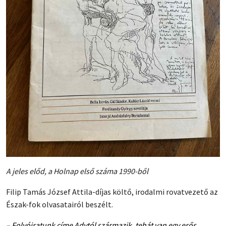
A jeles előd, a Holnap első száma 1990-ből
Filip Tamás József Attila-díjas költő, irodalmi rovatvezető az
Észak-fok olvasatairól beszélt.
–
Folyóiratunk címe Adytól származik, tehát van egy erős