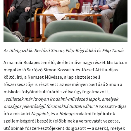
Az ötletgazdák: Serfőző Simon, Filip-Kégl Ildikó és Filip Tamás
A ma már Budapesten élő, de életműve nagy részét Miskolcon
megalkotó Serfőző Simon Kossuth-és József Attila-díjas
költő, író, a Nemzet Művésze, a lap tiszteletbeli
főszerkesztője is részt vett az eseményen. Serfőző Simon a
miskolci folyóiratkultúráról szólva úgy fogalmazott,
„születtek már itt olyan irodalmi-művészeti lapok, amelyek
országos jelentőségű fórumokká tudtak válni.”
A Kossuth-díjas
író a miskolci
Napjaink
, és a
Holnap
irodalmi folyóiratok
szellemiségéről beszélt (előbbinek a versrovatát vezette,
utóbbinak főszerkesztőjeként dolgozott — a szerk.), melyek