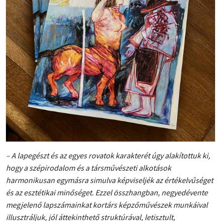
–
A lapegészt és az egyes rovatok karakterét úgy alakítottuk ki,
hogy a szépirodalom és a társművészeti alkotások
harmonikusan egymásra simulva képviseljék az értékelvűséget
és az esztétikai minőséget. Ezzel összhangban, negyedévente
megjelenő lapszámainkat kortárs képzőművészek munkáival
illusztráljuk, jól áttekinthető struktúrával, letisztult,