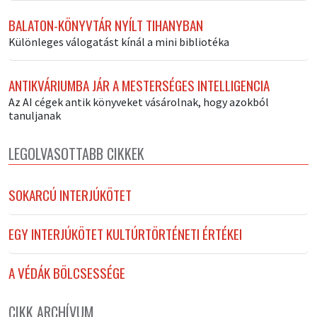
BALATON-KÖNYVTÁR NYÍLT TIHANYBAN
Különleges válogatást kínál a mini bibliotéka
ANTIKVÁRIUMBA JÁR A MESTERSÉGES INTELLIGENCIA
Az AI cégek antik könyveket vásárolnak, hogy azokból
tanuljanak
LEGOLVASOTTABB CIKKEK
SOKARCÚ INTERJÚKÖTET
EGY INTERJÚKÖTET KULTÚRTÖRTÉNETI ÉRTÉKEI
A VÉDÁK BÖLCSESSÉGE
CIKK ARCHÍVUM