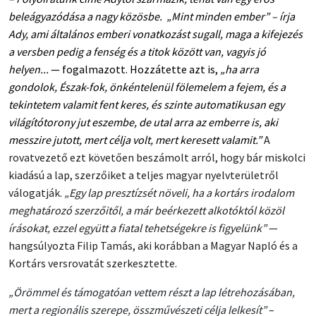
beleágyazódása a nagy közösbe. „Mint minden ember” – írja
Ady, ami általános emberi vonatkozást sugall, maga a kifejezés
a versben pedig a fenség és a titok között van, vagyis jó
helyen...
— fogalmazott. Hozzátette azt is,
„ha arra
gondolok, Észak-fok, önkéntelenül fölemelem a fejem, és a
tekintetem valamit fent keres, és szinte automatikusan egy
világítótorony jut eszembe, de utal arra az emberre is, aki
messzire jutott, mert célja volt, mert keresett valamit.”
A
rovatvezető ezt követően beszámolt arról, hogy bár miskolci
kiadású a lap, szerzőiket a teljes magyar nyelvterületről
válogatják.
„Egy lap presztízsét növeli, ha a kortárs irodalom
meghatározó szerzőitől, a már beérkezett alkotóktól közöl
írásokat, ezzel együtt a fiatal tehetségekre is figyelünk”
—
hangsúlyozta Filip Tamás, aki korábban a Magyar Napló és a
Kortárs versrovatát szerkesztette.
„Örömmel és támogatóan vettem részt a lap létrehozásában,
mert a regionális szerepe, összművészeti célja lelkesít”
–