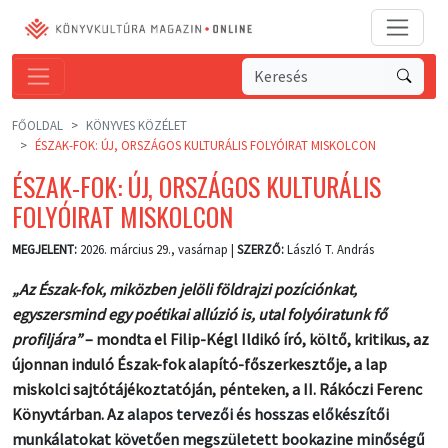
FŐOLDAL
KÖNYVES KÖZÉLET
ÉSZAK-FOK: ÚJ, ORSZÁGOS KULTURÁLIS FOLYÓIRAT MISKOLCON
ÉSZAK-FOK: ÚJ, ORSZÁGOS KULTURÁLIS
FOLYÓIRAT MISKOLCON
MEGJELENT:
2026. március 29., vasárnap |
SZERZŐ:
László T. András
„Az Észak-fok, miközben jelöli földrajzi pozíciónkat,
egyszersmind egy poétikai allúzió is, utal folyóiratunk fő
profiljára”
– mondta el Filip-Kégl Ildikó író, költő, kritikus, az
újonnan induló Észak-fok alapító-főszerkesztője, a lap
miskolci sajtótájékoztatóján, pénteken, a II. Rákóczi Ferenc
Könyvtárban.
Az alapos tervezői és hosszas előkészítői
munkálatokat követően megszületett bookazine minőségű