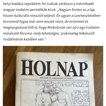
helyi kiadású lapokként fel tudtak zárkózni a mértékadó
magyar irudalmi periodikák közé.
„Nagyon fontos ez a lap,
hiszen kulturális missziót teljesít. Én ugyan a szerkesztésében
koromnál fogva már nem veszek részt, de örömmel és
megnyugvással tölt el, hogy Miskolcnak van újra egy irodalmi-
művészeti fóruma, mely tehetséges, szakmailag felkészült
irodalmárok kezében van.”