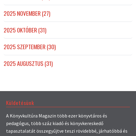
2025 NOVEMBER (27)
2025 OKTÓBER (31)
2025 SZEPTEMBER (30)
2025 AUGUSZTUS (31)
Küldetésünk
A Könyvkultúra Magazin több ezer könyvtáros és
pedagógus, több száz kiadó és könyvkereskedő
tapasztalatát összegyűjtve teszi rövidebbé, járhatóbbá és