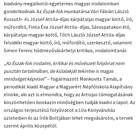
kiadvány megalkotói egyetemes magyar irodalomban
gondolkodnak. Az
Észak-fok
munkatársa
Vári Fábián László
Kossuth- és József Attila-díjas kárpátaljai magyar költő, író,
műfordító,
Finta Éva József Attila- díjas, Sárospatakon élő,
kárpátaljai magyar költő, Tóth László József Attila-díjas
felvidéki magyar költő, író, műfordító, szerkesztő, valamint
Simon Ferenc hódmezővásárhelyi kritikus, irodalomtanár.
„Az Észak-fok irodalmi, kritikai és művészeti folyóirat nem
pusztán tartalmában, de külalakját tekintve is magas
minőséget képvisel”
– fogalmazott Mankovits Tamás, a
periodikát kiadó Magyar a Magyarért Népfőiskola Alapítvány
elnöke, aki azt is elmondta, hogy az Artisjus támogatásának
köszönhetően bookazin minőségben tudják kiadni a lapot. Az
országos terjesztésű folyóiratot a Líra Könyváruház
üzleteiben és az Írók Boltjában lehet megvásárolni, a tervek
szerint április közepétől.