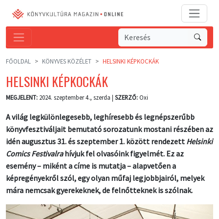
FŐOLDAL
KÖNYVES KÖZÉLET
HELSINKI KÉPKOCKÁK
HELSINKI KÉPKOCKÁK
MEGJELENT:
2024. szeptember 4., szerda |
SZERZŐ:
Oxi
A világ legkülönlegesebb, leghíresebb és legnépszerűbb
könyvfesztiváljait bemutató sorozatunk mostani részében az
idén augusztus 31. és szeptember 1. között rendezett
Helsinki
Comics Festivalra
hívjuk fel olvasóink figyelmét. Ez az
esemény – miként a címe is mutatja – alapvetően a
képregényekről szól, egy olyan műfaj legjobbjairól, melyek
mára nemcsak gyerekeknek, de felnőtteknek is szólnak.