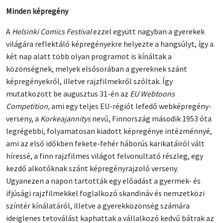
Minden képregény
A
Helsinki Comics Festival
ezzel együtt nagyban a gyerekek
világára reflektáló képregényekre helyezte a hangsúlyt, így a
két nap alatt több olyan programot is kínáltak a
közönségnek, melyek elsősorában a gyereknek szánt
képregényekről, illetve rajzfilmekről szóltak. Így
mutatkozott be augusztus 31-én az
EU Webtoons
Competition,
ami egy teljes EU-régiót lefedő webképregény-
verseny, a
Korkeajannitys
nevű, Finnország második 1953 óta
legrégebbi, folyamatosan kiadott képregénye intézménnyé,
ami az első időkben fekete-fehér háborús karikatáiról vált
híressé, a finn rajzfilmes világot felvonultató részleg, egy
kezdő alkotóknak szánt képregényrajzoló verseny.
Ugyanezen a napon tartották egy előadást a gyermek- és
ifjúsági rajzfilmekkel foglalkozó skandináv és nemzetközi
színtér kínálatáról, illetve a gyerekközönség számára
ideiglenes tetoválást kaphattak a vállalkozó kedvű bátrak az