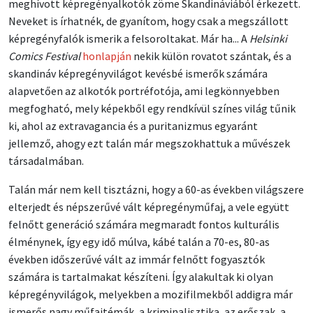
meghívott képregényalkotók zöme Skandináviából érkezett.
Neveket is írhatnék, de gyanítom, hogy csak a megszállott
képregényfalók ismerik a felsoroltakat. Már ha... A
Helsinki
Comics Festival
honlapján
nekik külön rovatot szántak, és a
skandináv képregényvilágot kevésbé ismerők számára
alapvetően az alkotók portréfotója, ami legkönnyebben
megfogható, mely képekből egy rendkívül színes világ tűnik
ki, ahol az extravagancia és a puritanizmus egyaránt
jellemző, ahogy ezt talán már megszokhattuk a művészek
társadalmában.
Talán már nem kell tisztázni, hogy a 60-as években világszere
elterjedt és népszerűvé vált képregényműfaj, a vele együtt
felnőtt generáció számára megmaradt fontos kulturális
élménynek, így egy idő múlva, kábé talán a 70-es, 80-as
években időszerűvé vált az immár felnőtt fogyasztók
számára is tartalmakat készíteni. Így alakultak ki olyan
képregényvilágok, melyekben a mozifilmekből addigra már
ismerős nagy műfajtémák, a kriminalisztika, az erőszak, a