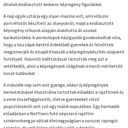
általuk kiválasztott kedvenc képregény figurákkal.
A nap egyik sztárja egy olyan masina volt, ami először
portréfotót készített az alanyokról, majd a kiválasztott
képregény stílusok alapján alakította át azokat
karikatúrákká. A workshopok házigazdái gondoskodtak róla,
hogy a hozzájuk betérő érdeklődő gyerekek és felnőttek
megismerjék és elsajátíthassák a képregénykészítés alapvető
fortélyait. Hasonló indíttatással tartották meg azt a
vetélkedőt, ahol a képregények világának ismerői mérhették
össze tudásukat.
A második nap sem volt gyenge, ekkor új képregények
bemutatásával illusztrálva tartottak előadást a rajzfilmek és
a zene összefüggéseiről, illetve gyerekeket célzó
popsztárokról volt szó egy másik expozéban. Egy harmadik
előadásban a Netflixen futó népszerű rajzfilm
szinkronhangjai váltak életnagyságúan a sorozat rajongói
számára, de volt külön előadás szólt a digitális