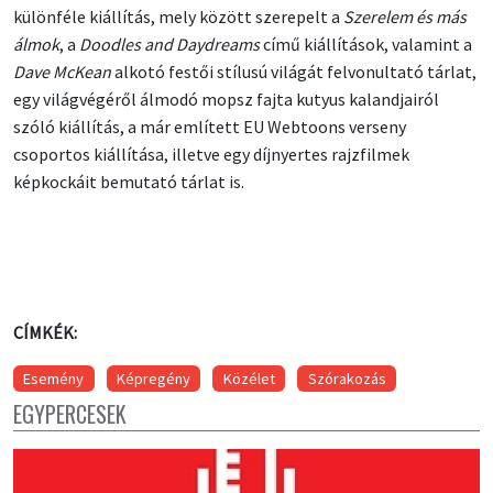
különféle kiállítás, mely között szerepelt a
Szerelem és más
álmok
, a
Doodles and Daydreams
című kiállítások, valamint a
Dave McKean
alkotó festői stílusú világát felvonultató tárlat,
egy világvégéről álmodó mopsz fajta kutyus kalandjairól
szóló kiállítás, a már említett EU Webtoons verseny
csoportos kiállítása, illetve egy díjnyertes rajzfilmek
képkockáit bemutató tárlat is.
CÍMKÉK:
Esemény
Képregény
Közélet
Szórakozás
EGYPERCESEK