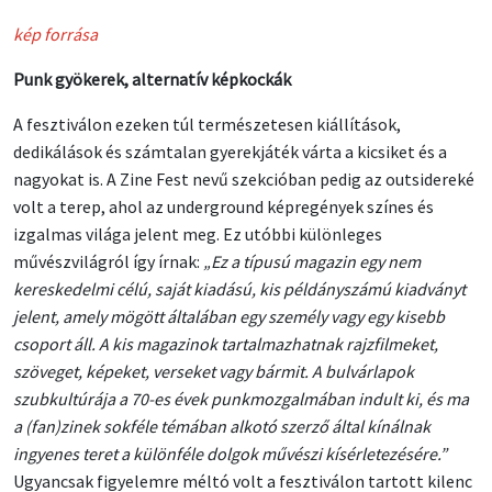
kép forrása
Punk gyökerek, alternatív képkockák
A fesztiválon ezeken túl természetesen kiállítások,
dedikálások és számtalan gyerekjáték várta a kicsiket és a
nagyokat is. A Zine Fest nevű szekcióban pedig az outsidereké
volt a terep, ahol az underground képregények színes és
izgalmas világa jelent meg. Ez utóbbi különleges
művészvilágról így írnak:
„Ez a típusú magazin egy nem
kereskedelmi célú, saját kiadású, kis példányszámú kiadványt
jelent, amely mögött általában egy személy vagy egy kisebb
csoport áll. A kis magazinok tartalmazhatnak rajzfilmeket,
szöveget, képeket, verseket vagy bármit. A bulvárlapok
szubkultúrája a 70-es évek punkmozgalmában indult ki, és ma
a (fan)zinek sokféle témában alkotó szerző által kínálnak
ingyenes teret a különféle dolgok művészi kísérletezésére.”
Ugyancsak figyelemre méltó volt a fesztiválon tartott kilenc