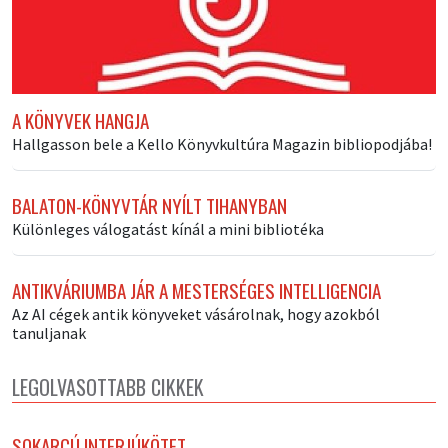
A KÖNYVEK HANGJA
Hallgasson bele a Kello Könyvkultúra Magazin bibliopodjába!
BALATON-KÖNYVTÁR NYÍLT TIHANYBAN
Különleges válogatást kínál a mini bibliotéka
ANTIKVÁRIUMBA JÁR A MESTERSÉGES INTELLIGENCIA
Az AI cégek antik könyveket vásárolnak, hogy azokból
tanuljanak
LEGOLVASOTTABB CIKKEK
SOKARCÚ INTERJÚKÖTET