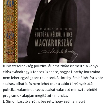
Miniszterelnökség politikai államtitkára kiemelte: a könyv
előszavának egyik fontos üzenete, hogy a Horthy-korszakra
nem lehet egységesen tekinteni. A Horthy-éra bő két évtizede
szakaszolható, és nem lehet csak a zsidó törvények utáni
politika, valamint a téves utakat választó miniszterelnöki
programok alapján megítélni – mondta.
L. Simon László arról is beszélt, hogy Bethlen István