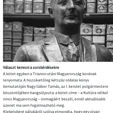
Választ keresni a sorskérdésekre
A kötet egyben a Trianon utáni Magyarország korának
lenyomata. A hozzávetőleg kétszáz oldalas könyv
bemutatóján Nagy Gábor Tamás, az I. kerület polgármestere
köszöntőjében hangsúlyozta: a kötet címe – a Kultúra nélkül
nincs Magyarország – önmagáért beszél, ennél aktuálisabb
üzenet ma sem fogalmazható meg.
Klebelsberg pályájáról szólva elmondta, hogy egy olyan