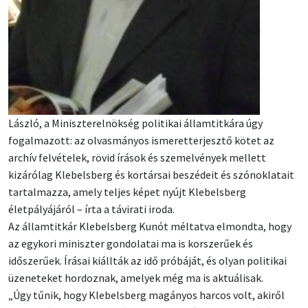
László, a Miniszterelnökség politikai államtitkára úgy
fogalmazott: az olvasmányos ismeretterjesztő kötet az
archív felvételek, rövid írások és szemelvények mellett
kizárólag Klebelsberg és kortársai beszédeit és szónoklatait
tartalmazza, amely teljes képet nyújt Klebelsberg
életpályájáról – írta a távirati iroda.
Az államtitkár Klebelsberg Kunót méltatva elmondta, hogy
az egykori miniszter gondolatai ma is korszerűek és
időszerűek. Írásai kiállták az idő próbáját, és olyan politikai
üzeneteket hordoznak, amelyek még ma is aktuálisak.
„Úgy tűnik, hogy Klebelsberg magányos harcos volt, akiről