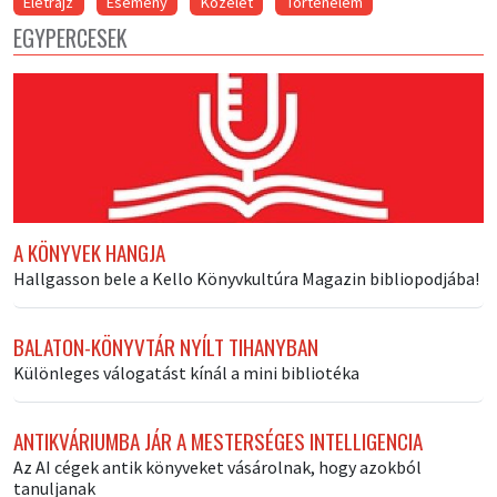
Életrajz
Esemény
Közélet
Történelem
EGYPERCESEK
A KÖNYVEK HANGJA
Hallgasson bele a Kello Könyvkultúra Magazin bibliopodjába!
BALATON-KÖNYVTÁR NYÍLT TIHANYBAN
Különleges válogatást kínál a mini bibliotéka
ANTIKVÁRIUMBA JÁR A MESTERSÉGES INTELLIGENCIA
Az AI cégek antik könyveket vásárolnak, hogy azokból
tanuljanak