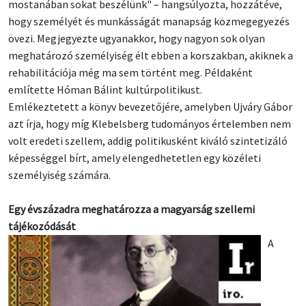
mostanában sokat beszélünk" – hangsúlyozta, hozzátéve,
hogy személyét és munkásságát manapság közmegegyezés
övezi. Megjegyezte ugyanakkor, hogy nagyon sok olyan
meghatározó személyiség élt ebben a korszakban, akiknek a
rehabilitációja még ma sem történt meg. Példaként
említette Hóman Bálint kultúrpolitikust.
Emlékeztetett a könyv bevezetőjére, amelyben Ujváry Gábor
azt írja, hogy míg Klebelsberg tudományos értelemben nem
volt eredeti szellem, addig politikusként kiváló szintetizáló
képességgel bírt, amely elengedhetetlen egy közéleti
személyiség számára.
Egy évszázadra meghatározza a magyarság szellemi
tájékozódását
A