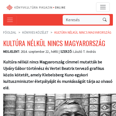
FŐOLDAL
KÖNYVES KÖZÉLET
KULTÚRA NÉLKÜL NINCS MAGYARORSZÁG
KULTÚRA NÉLKÜL NINCS MAGYARORSZÁG
MEGJELENT:
2014. szeptember 22., hétfő |
SZERZŐ:
László T. András
Kultúra nélkül nincs Magyarország címmel mutatták be
Ujváry Gábor történész és Vertel Beatrix tervező grafikus
közös kötetét, amely Klebelsberg Kuno egykori
kultuszminiszter életpályáját és munkásságát tárja az olvasó
elé.