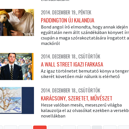
2014. DECEMBER 19., PÉNTEK
PADDINGTON ÚJ KALANDJA
Bond angol író elmondta, hogy annak idején
egyáltalán nem állt szándékában könyvet írn
csupán a maga szórakoztatására írogatott a
mackóról
2014. DECEMBER 18., CSÜTÖRTÖK
A WALL STREET IGAZI FARKASA
Az igaz történetet bemutató könyv a tenger
sikerét követően már nálunk is elérhető
2014. DECEMBER 18., CSÜTÖRTÖK
KARÁCSONY, SZERETET, MŰVÉSZET
Hesse valóban mesés, meseszerű világba
kalauzolja el az olvasókat ezekben a versekb
novellákban