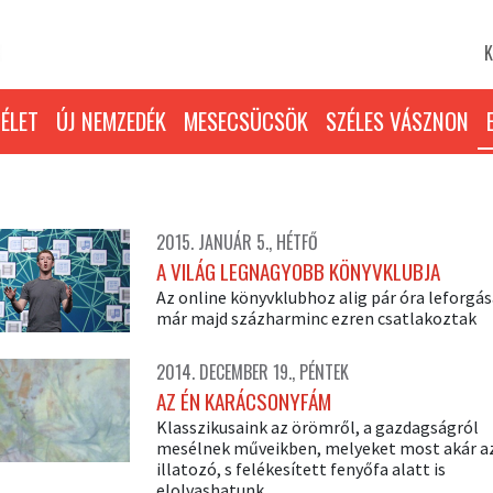
K
ÉLET
ÚJ NEMZEDÉK
MESECSÜCSÖK
SZÉLES VÁSZNON
2015. JANUÁR 5., HÉTFŐ
A VILÁG LEGNAGYOBB KÖNYVKLUBJA
Az online könyvklubhoz alig pár óra leforgás
már majd százharminc ezren csatlakoztak
2014. DECEMBER 19., PÉNTEK
AZ ÉN KARÁCSONYFÁM
Klasszikusaink az örömről, a gazdagságról
mesélnek műveikben, melyeket most akár a
illatozó, s felékesített fenyőfa alatt is
elolvashatunk