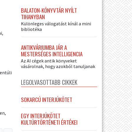
BALATON-KÖNYVTÁR NYÍLT
TIHANYBAN
Különleges válogatást kínál a mini
bibliotéka
i,
ANTIKVÁRIUMBA JÁR A
MESTERSÉGES INTELLIGENCIA
Az AI cégek antik könyveket
vásárolnak, hogy azokból tanuljanak
entúli
LEGOLVASOTTABB CIKKEK
SOKARCÚ INTERJÚKÖTET
en,
EGY INTERJÚKÖTET
KULTÚRTÖRTÉNETI ÉRTÉKEI