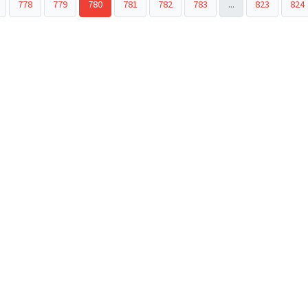
778
779
780
781
782
783
...
823
824