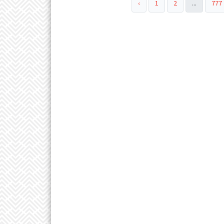
‹
1
2
...
777