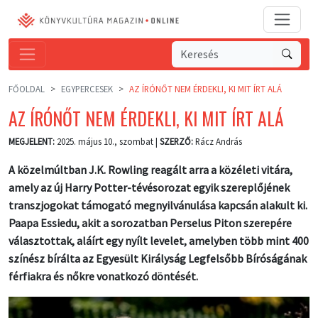
FŐOLDAL
EGYPERCESEK
AZ ÍRÓNŐT NEM ÉRDEKLI, KI MIT ÍRT ALÁ
AZ ÍRÓNŐT NEM ÉRDEKLI, KI MIT ÍRT ALÁ
MEGJELENT:
2025. május 10., szombat |
SZERZŐ:
Rácz András
A közelmúltban J.K. Rowling reagált arra a közéleti vitára,
amely az új Harry Potter-tévésorozat egyik szereplőjének
transzjogokat támogató megnyilvánulása kapcsán alakult ki.
Paapa Essiedu, akit a sorozatban Perselus Piton szerepére
választottak, aláírt egy nyílt levelet, amelyben több mint 400
színész bírálta az Egyesült Királyság Legfelsőbb Bíróságának
férfiakra és nőkre vonatkozó döntését.