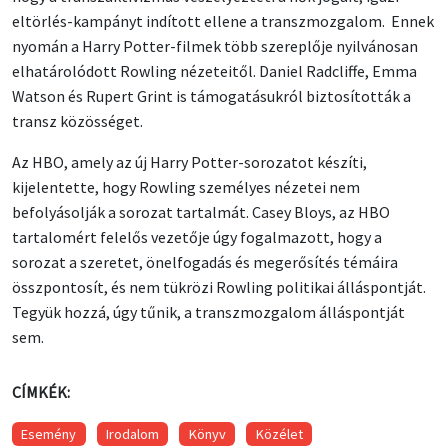
eltörlés-kampányt indított ellene a transzmozgalom. Ennek
nyomán a Harry Potter-filmek több szereplője nyilvánosan
elhatárolódott Rowling nézeteitől. Daniel Radcliffe, Emma
Watson és Rupert Grint is támogatásukról biztosították a
transz közösséget.
Az HBO, amely az új Harry Potter-sorozatot készíti,
kijelentette, hogy Rowling személyes nézetei nem
befolyásolják a sorozat tartalmát. Casey Bloys, az HBO
tartalomért felelős vezetője úgy fogalmazott, hogy a
sorozat a szeretet, önelfogadás és megerősítés témáira
összpontosít, és nem tükrözi Rowling politikai álláspontját.
Tegyük hozzá, úgy tűnik, a transzmozgalom álláspontját
sem.
CÍMKÉK:
Esemény
Irodalom
Könyv
Közélet