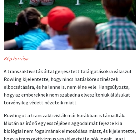
Kép forrása
A transzaktivisták által gerjesztett találgatásokra válaszul
Rowling kijelentette, hogy nincs hatásköre színészek
elbocsátására, és ha lenne is, nem élne vele. Hangsúlyozta,
hogy az embereknek nem szabadna elveszíteniük állásukat
törvényileg védett nézeteik miatt.
Rowlingot a transzaktivisták már korábban is támadták.
Miután az írónő egy esszéjében aggodalmát fejezte ki a
biológiai nem fogalmának elmosódása miatt, és kijelentette,
hogy a transzaktivizmus veszélyezteti a nők jogait, igazi