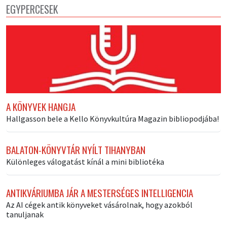
EGYPERCESEK
A KÖNYVEK HANGJA
Hallgasson bele a Kello Könyvkultúra Magazin bibliopodjába!
BALATON-KÖNYVTÁR NYÍLT TIHANYBAN
Különleges válogatást kínál a mini bibliotéka
ANTIKVÁRIUMBA JÁR A MESTERSÉGES INTELLIGENCIA
Az AI cégek antik könyveket vásárolnak, hogy azokból
tanuljanak