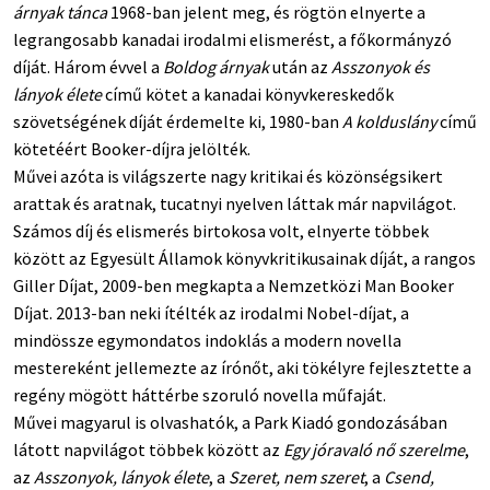
árnyak tánca
1968-ban jelent meg, és rögtön elnyerte a
legrangosabb kanadai irodalmi elismerést, a főkormányzó
díját. Három évvel a
Boldog árnyak
után az
Asszonyok és
lányok élete
című kötet a kanadai könyvkereskedők
szövetségének díját érdemelte ki, 1980-ban
A kolduslány
című
kötetéért Booker-díjra jelölték.
Művei azóta is világszerte nagy kritikai és közönségsikert
arattak és aratnak, tucatnyi nyelven láttak már napvilágot.
Számos díj és elismerés birtokosa volt, elnyerte többek
között az Egyesült Államok könyvkritikusainak díját, a rangos
Giller Díjat, 2009-ben megkapta a Nemzetközi Man Booker
Díjat. 2013-ban neki ítélték az irodalmi Nobel-díjat, a
mindössze egymondatos indoklás a modern novella
mestereként jellemezte az írónőt, aki tökélyre fejlesztette a
regény mögött háttérbe szoruló novella műfaját.
Művei magyarul is olvashatók, a Park Kiadó gondozásában
látott napvilágot többek között az
Egy jóravaló nő szerelme
,
az
Asszonyok, lányok élete
, a
Szeret, nem szeret
, a
Csend,