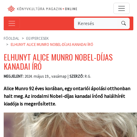
FŐOLDAL
EGYPERCESEK
ELHUNYT ALICE MUNRO NOBEL-DÍJAS KANADAI ÍRÓ
ELHUNYT ALICE MUNRO NOBEL-DÍJAS
KANADAI ÍRÓ
MEGJELENT:
2024. május 19., vasárnap |
SZERZŐ:
R.G.
Alice Munro 92 éves korában, egy ontariói ápolási otthonban
halt meg. Az irodalmi Nobel-díjas kanadai írónő halálhírét
kiadója is megerősítette.