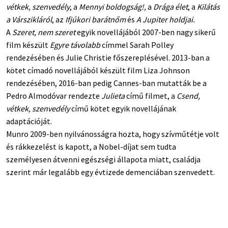
vétkek, szenvedély
, a
Mennyi boldogság!,
a
Drága élet
, a
Kilátás
a Várszikláról
, az
Ifjúkori barátnőm
és
A Jupiter holdjai.
A
Szeret, nem szeret
egyik novellájából 2007-ben nagy sikerű
film készült
Egyre távolabb
címmel Sarah Polley
rendezésében és Julie Christie főszereplésével. 2013-ban a
kötet címadó novellájából készült film Liza Johnson
rendezésében, 2016-ban pedig Cannes-ban mutatták be a
Pedro Almodóvar rendezte
Julieta
című filmet, a
Csend,
vétkek, szenvedély
című kötet egyik novellájának
adaptációját.
Munro 2009-ben nyilvánosságra hozta, hogy szívműtétje volt
és rákkezelést is kapott, a Nobel-díjat sem tudta
személyesen átvenni egészségi állapota miatt, családja
szerint már legalább egy évtizede demenciában szenvedett.