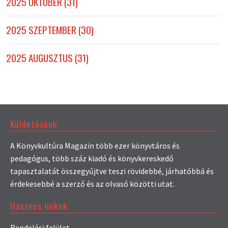
2025 OKTÓBER (31)
2025 SZEPTEMBER (30)
2025 AUGUSZTUS (31)
Küldetésünk
A Könyvkultúra Magazin több ezer könyvtáros és
pedagógus, több száz kiadó és könyvkereskedő
tapasztalatát összegyűjtve teszi rövidebbé, járhatóbbá és
érdekesebbé a szerző és az olvasó közötti utat.
Hasznos linkek
Rendelési felület