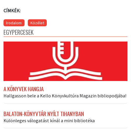
CÍMKÉK:
Irodalom
Közélet
EGYPERCESEK
A KÖNYVEK HANGJA
Hallgasson bele a Kello Könyvkultúra Magazin bibliopodjába!
BALATON-KÖNYVTÁR NYÍLT TIHANYBAN
Különleges válogatást kínál a mini bibliotéka