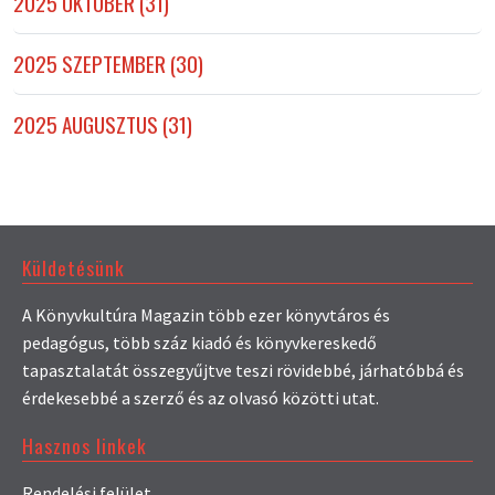
2025 OKTÓBER (31)
2025 SZEPTEMBER (30)
2025 AUGUSZTUS (31)
Küldetésünk
A Könyvkultúra Magazin több ezer könyvtáros és
pedagógus, több száz kiadó és könyvkereskedő
tapasztalatát összegyűjtve teszi rövidebbé, járhatóbbá és
érdekesebbé a szerző és az olvasó közötti utat.
Hasznos linkek
Rendelési felület