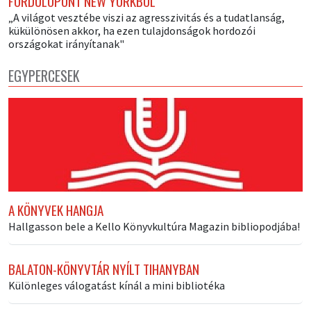
FORDULÓPONT NEW YORKBÓL
„A világot vesztébe viszi az agresszivitás és a tudatlanság,
kükülönösen akkor, ha ezen tulajdonságok hordozói
országokat irányítanak"
EGYPERCESEK
A KÖNYVEK HANGJA
Hallgasson bele a Kello Könyvkultúra Magazin bibliopodjába!
BALATON-KÖNYVTÁR NYÍLT TIHANYBAN
Különleges válogatást kínál a mini bibliotéka