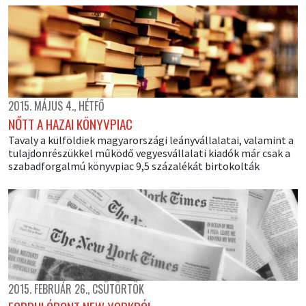
2015. MÁJUS 4., HÉTFŐ
NŐTT A HAZAI KÖNYVPIAC
Tavaly a külföldiek magyarországi leányvállalatai, valamint a
tulajdonrészükkel működő vegyesvállalati kiadók már csak a
szabadforgalmú könyvpiac 9,5 százalékát birtokolták
2015. FEBRUÁR 26., CSÜTÖRTÖK