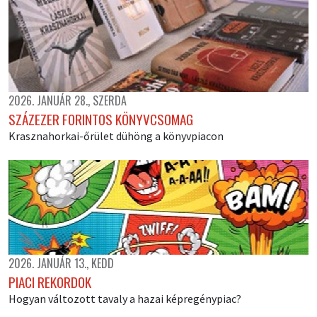
2026. JANUÁR 28., SZERDA
SZÁZEZER FORINTOS KÖNYVCSOMAG
Krasznahorkai-őrület dühöng a könyvpiacon
2026. JANUÁR 13., KEDD
PIACI REKORDOK
Hogyan változott tavaly a hazai képregénypiac?