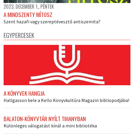
2023. DECEMBER 1., PÉNTEK
A MINDSZENTY MÍTOSZ
Szent hazafi vagy szereptévesztő antiszemita?
EGYPERCESEK
A KÖNYVEK HANGJA
Hallgasson bele a Kello Könyvkultúra Magazin bibliopodjába!
BALATON-KÖNYVTÁR NYÍLT TIHANYBAN
Különleges válogatást kínál a mini bibliotéka