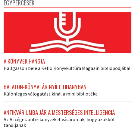
EGYPERCESEK
A KÖNYVEK HANGJA
Hallgasson bele a Kello Könyvkultúra Magazin bibliopodjába!
BALATON-KÖNYVTÁR NYÍLT TIHANYBAN
Különleges válogatást kínál a mini bibliotéka
ANTIKVÁRIUMBA JÁR A MESTERSÉGES INTELLIGENCIA
Az AI cégek antik könyveket vásárolnak, hogy azokból
tanuljanak