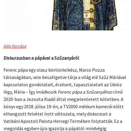
kép forrása
Diskurzusban a pápával a Szűzanyáról
Ferenc pápa egy olasz börtönlelkész, Marco Pozza
társaságában, vele beszélgetve tárja a világ elé Szűz Máriával
kapcsolatos gondolatait, érzéseit, tapasztalatait az Üdvöz
légy, Mária – Így imádkozik
Ferenc pápa a Szűzanyához
című
2020-ban a Jezsuita Kiadó által megjelentetett kötetben. A
könyv egy 2018. július 19-én, a TV2000 médium kamerái előtt
elhangzott felvétel írott változata, mely diskurzust a
Vatikáni Apostoli Palota Hercegi Termében folytatták. Ez a
megoldás egyben újra igazolja a pápától mindvégig