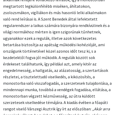
megtartott legkülönfélébb miséken, áhítatokon,
zsolozsmákon, vigíliákon és más hasonló lelki alkalmakon
való rend leírásai is. A Szent Benedek által lefektetett
regularendszer a laikus számára bizonyára rendkívülinek és a
világi normákhoz mérten is igen szigorúnak tűnhetnek,
ugyanakkor ezek a regulák, illetve azok következetes
betartása biztosítja az apátság működési kohézióját, ami
országunk történetével közel azonos időt tesz ki, s a
kezdetektől fogva jól működik. A regulák között sok
érdekeset találhatunk, így például azt, amely kitér az
engedelmesség, a hallgatás, az alázatosság, a szertartások
részletei, a tisztelettudó viselkedés, a kiközösítés, a
monostorba való visszafogadás, a szerzetesek tulajdonlása, a
mindennapi munka, továbbá a vendégek fogadása, ellátása, a
monostorban végzett kézművesség, az útra küldött
szerzetesek viselkedése témájára. A kiadás évében a főapáti
rangot viselő Várszegi Asztrik így írt az előszóban:
„Akár arra