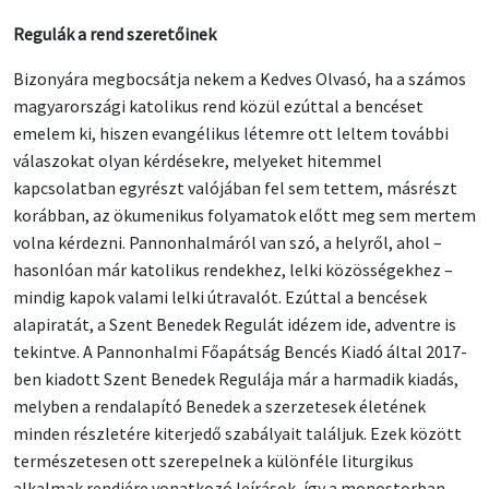
Regulák a rend szeretőinek
Bizonyára megbocsátja nekem a Kedves Olvasó, ha a számos
magyarországi katolikus rend közül ezúttal a bencéset
emelem ki, hiszen evangélikus létemre ott leltem további
válaszokat olyan kérdésekre, melyeket hitemmel
kapcsolatban egyrészt valójában fel sem tettem, másrészt
korábban, az ökumenikus folyamatok előtt meg sem mertem
volna kérdezni. Pannonhalmáról van szó, a helyről, ahol –
hasonlóan már katolikus rendekhez, lelki közösségekhez –
mindig kapok valami lelki útravalót. Ezúttal a bencések
alapiratát, a Szent Benedek Regulát idézem ide, adventre is
tekintve. A Pannonhalmi Főapátság Bencés Kiadó által 2017-
ben kiadott Szent Benedek Regulája már a harmadik kiadás,
melyben a rendalapító Benedek a szerzetesek életének
minden részletére kiterjedő szabályait találjuk. Ezek között
természetesen ott szerepelnek a különféle liturgikus
alkalmak rendjére vonatkozó leírások, így a monostorban