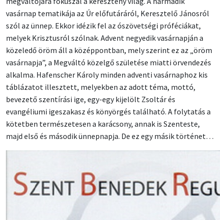
megváltójára fókuszál a keresztény világ. A harmadik
vasárnap tematikája az Úr előfutáráról, Keresztelő Jánosról
szól az ünnep. Ekkor idézik fel az ószövetségi próféciákat,
melyek Krisztusról szólnak. Advent negyedik vasárnapján a
közeledő öröm áll a középpontban, mely szerint ez az „öröm
vasárnapja”, a Megváltó közelgő születése miatti örvendezés
alkalma. Hafenscher Károly minden adventi vasárnaphoz kis
táblázatot illesztett, melyekben az adott téma, mottó,
bevezető szentírási ige, egy-egy kijelölt Zsoltár és
evangéliumi igeszakasz és könyörgés található. A folytatás a
kötetben természetesen a karácsony, annak is Szenteste,
majd első és második ünnepnapja. De ez egy másik történet…