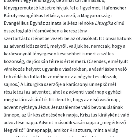
Elsőként egy rendhagyó, de annál tartalmasabb,
lényegremutató kötetre hívjuk fel a figyelmet. Hafenscher
Károly evangélikus lelkész, szerző, a Magyarországi
Evangélikus Egyház zsinata lelkészi elnöke
Liturgika
című
összefoglaló írásművében a keresztény
szertartástörténetbe vezeti be az olvasókat. Itt olvashatunk
az adventi időszakról, melyről, valljuk be, nemcsak, hogy a
karácsonynál lényegesen kevesebbet ismert a széles
közönség, de jócskán félre is értelmezi. (Csendes, elmélyült
várakozás helyett ugyanis a vásárokban, a vásárlásban való
tobzódásba fullad ki zömében ez a négyhetes időszak,
sajnos.) A Liturgika szerzője a karácsonyi ünnepkörnél
részletezi az adventet, ahol az adventi vasárnap egyházi
meghatározásáról ír. Itt derül ki, hogy az első vasárnap,
advent nyitánya Jézus Jeruzsálembe való bevonulásának
ünnepe, az Úr köszöntésének napja, Krisztus királyként való
üdvözlése napja. Advent második vasárnapja a „megérkező
Megváltó” ünnepnapja, amikor Krisztusra, mint a világ