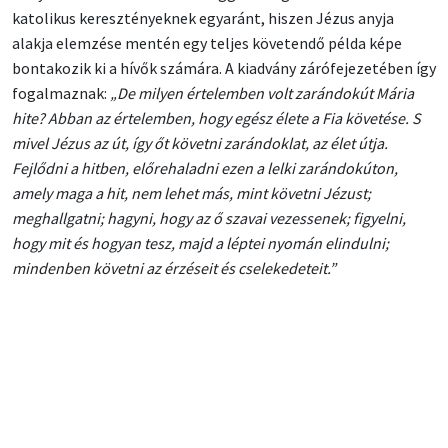
katolikus keresztényeknek egyaránt, hiszen Jézus anyja
alakja elemzése mentén egy teljes követendő példa képe
bontakozik ki a hívők számára. A kiadvány zárófejezetében így
fogalmaznak:
„De milyen értelemben volt zarándokút Mária
hite? Abban az értelemben, hogy egész élete a Fia követése. S
mivel Jézus az út, így őt követni zarándoklat, az élet útja.
Fejlődni a hitben, előrehaladni ezen a lelki zarándokúton,
amely maga a hit, nem lehet más, mint követni Jézust;
meghallgatni; hagyni, hogy az ő szavai vezessenek; figyelni,
hogy mit és hogyan tesz, majd a léptei nyomán elindulni;
mindenben követni az érzéseit és cselekedeteit.”