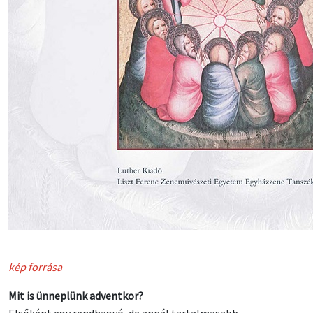
kép forrása
Mit is ünneplünk adventkor?