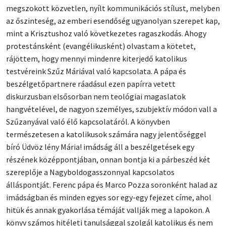
megszokott közvetlen, nyílt kommunikációs stílust, melyben
az őszinteség, az emberi esendőség ugyanolyan szerepet kap,
mint a Krisztushoz való következetes ragaszkodás. Ahogy
protestánsként (evangélikusként) olvastam a kötetet,
rájöttem, hogy mennyi mindenre kiterjedő katolikus
testvéreink Szűz Máriával való kapcsolata. A pápa és
beszélgetőpartnere ráadásul ezen papírra vetett
diskurzusban elsősorban nem teológiai magaslatok
hangvételével, de nagyon személyes, szubjektív módon vall a
Szűzanyával való élő kapcsolatáról. A könyvben
természetesen a katolikusok számára nagy jelentőséggel
bíró Üdvöz lény Mária! imádság áll a beszélgetések egy
részének középpontjában, onnan bontja ki a párbeszéd két
szereplője a Nagyboldogasszonnyal kapcsolatos
álláspontját. Ferenc pápa és Marco Pozza soronként halad az
imádságban és minden egyes sor egy-egy fejezet címe, ahol
hitük és annak gyakorlása témáját vallják meg a lapokon. A
könyv számos hitéleti tanulsággal szolgál katolikus és nem