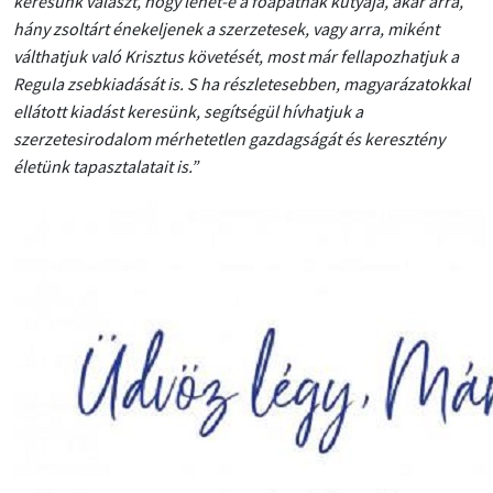
keresünk választ, hogy lehet-e a főapátnak kutyája, akár arra,
hány zsoltárt énekeljenek a szerzetesek, vagy arra, miként
válthatjuk való Krisztus követését, most már fellapozhatjuk a
Regula zsebkiadását is. S ha részletesebben, magyarázatokkal
ellátott kiadást keresünk, segítségül hívhatjuk a
szerzetesirodalom mérhetetlen gazdagságát és keresztény
életünk tapasztalatait is.”