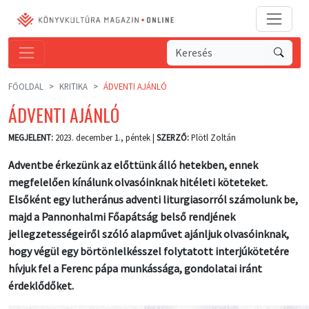
FŐOLDAL
KRITIKA
ÁDVENTI AJÁNLÓ
ÁDVENTI AJÁNLÓ
MEGJELENT:
2023. december 1., péntek |
SZERZŐ:
Plötl Zoltán
Adventbe érkezünk az előttünk álló hetekben, ennek
megfelelően kínálunk olvasóinknak hitéleti köteteket.
Elsőként egy lutheránus adventi liturgiasorról számolunk be,
majd a Pannonhalmi Főapátság belső rendjének
jellegzetességeiről szóló alapművet ajánljuk olvasóinknak,
hogy végül egy börtönlelkésszel folytatott interjúkötetére
hívjuk fel a Ferenc pápa munkássága, gondolatai iránt
érdeklődőket.