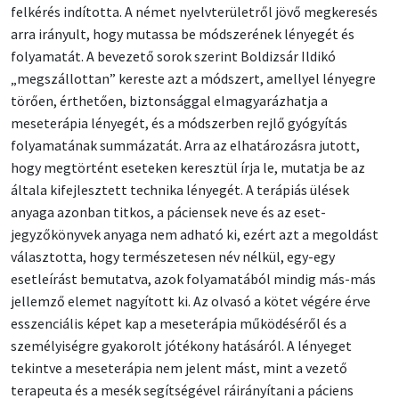
felkérés indította. A német nyelvterületről jövő megkeresés
arra irányult, hogy mutassa be módszerének lényegét és
folyamatát. A bevezető sorok szerint Boldizsár Ildikó
„megszállottan” kereste azt a módszert, amellyel lényegre
törően, érthetően, biztonsággal elmagyarázhatja a
meseterápia lényegét, és a módszerben rejlő gyógyítás
folyamatának summázatát. Arra az elhatározásra jutott,
hogy megtörtént eseteken keresztül írja le, mutatja be az
általa kifejlesztett technika lényegét. A terápiás ülések
anyaga azonban titkos, a páciensek neve és az eset-
jegyzőkönyvek anyaga nem adható ki, ezért azt a megoldást
választotta, hogy természetesen név nélkül, egy-egy
esetleírást bemutatva, azok folyamatából mindig más-más
jellemző elemet nagyított ki. Az olvasó a kötet végére érve
esszenciális képet kap a meseterápia működéséről és a
személyiségre gyakorolt jótékony hatásáról. A lényeget
tekintve a meseterápia nem jelent mást, mint a vezető
terapeuta és a mesék segítségével ráirányítani a páciens