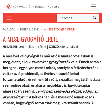
FŐOLDAL
MESECSÜCSÖK
A MESE GYÓGYÍTÓ EREJE
A MESE GYÓGYÍTÓ EREJE
MEGJELENT:
2018. május 4., péntek |
SZERZŐ:
Gönczi László
A mesével való gyógyítás már az ősi hindu orvoslásban is
megjelent, a lelki zavarokat gyógyították vele. Ennek során a
betegnek egy olyan mesét adtak, amelyben felfedezhetőek
voltak az ő problémái, az övéhez hasonló belső
folyamatokról, érzelmekről szólt, s ezáltal megtalálhatta a
szenvedése okát, és akár a megoldást is. Egyik terápiás
alapszabály szerint,
„amíg nem szenvedsz eléggé, addig nem
akarsz változni”.
A hétköznapi és a mesék hőseinek közös
vonása, hogy végső soron csak magukra számíthatnak. A