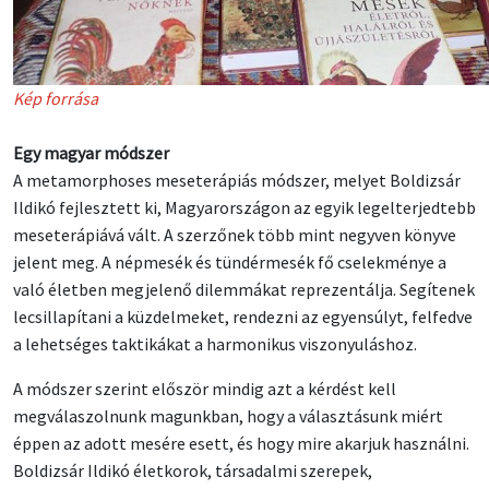
Kép forrása
Egy magyar módszer
A metamorphoses meseterápiás módszer, melyet Boldizsár
Ildikó fejlesztett ki, Magyarországon az egyik legelterjedtebb
meseterápiává vált. A szerzőnek több mint negyven könyve
jelent meg. A népmesék és tündérmesék fő cselekménye a
való életben megjelenő dilemmákat reprezentálja. Segítenek
lecsillapítani a küzdelmeket, rendezni az egyensúlyt, felfedve
a lehetséges taktikákat a harmonikus viszonyuláshoz.
A módszer szerint először mindig azt a kérdést kell
megválaszolnunk magunkban, hogy a választásunk miért
éppen az adott mesére esett, és hogy mire akarjuk használni.
Boldizsár Ildikó életkorok, társadalmi szerepek,