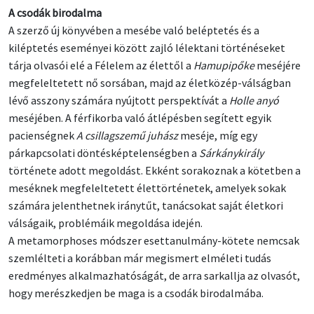
A csodák birodalma
A szerző új könyvében a mesébe való beléptetés és a
kiléptetés eseményei között zajló lélektani történéseket
tárja olvasói elé a Félelem az élettől a
Hamupipőke
meséjére
megfeleltetett nő sorsában, majd az életközép-válságban
lévő asszony számára nyújtott perspektívát a
Holle anyó
meséjében. A férfikorba való átlépésben segített egyik
pacienségnek
A csillagszemű juhász
meséje, míg egy
párkapcsolati döntésképtelenségben a
Sárkánykirály
története adott megoldást. Ekként sorakoznak a kötetben a
meséknek megfeleltetett élettörténetek, amelyek sokak
számára jelenthetnek iránytűt, tanácsokat saját életkori
válságaik, problémáik megoldása idején.
A metamorphoses módszer esettanulmány-kötete nemcsak
szemlélteti a korábban már megismert elméleti tudás
eredményes alkalmazhatóságát, de arra sarkallja az olvasót,
hogy merészkedjen be maga is a csodák birodalmába.