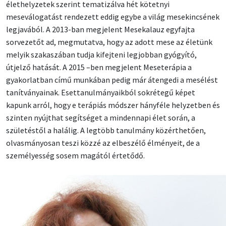
élethelyzetek szerint tematizálva hét kötetnyi
meseválogatást rendezett eddig egybe a világ mesekincsének
legjavából. A 2013-ban megjelent Mesekalauz egyfajta
sorvezetőt ad, megmutatva, hogy az adott mese az életünk
melyik szakaszában tudja kifejteni legjobban gyógyító,
útjelző hatását. A 2015 –ben megjelent Meseterápia a
gyakorlatban című munkában pedig már átengedi a mesélést
tanítványainak. Esettanulmányaikból sokrétegű képet
kapunk arról, hogy e terápiás módszer hányféle helyzetben és
szinten nyújthat segítséget a mindennapi élet során, a
születéstől a halálig. A legtöbb tanulmány közérthetően,
olvasmányosan teszi közzé az elbeszélő élményeit, de a
személyesség sosem magától értetődő.