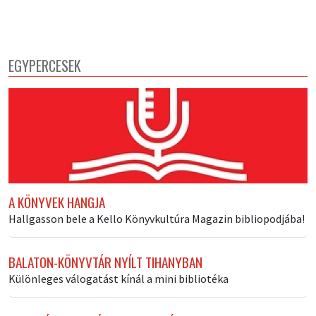
EGYPERCESEK
A KÖNYVEK HANGJA
Hallgasson bele a Kello Könyvkultúra Magazin bibliopodjába!
BALATON-KÖNYVTÁR NYÍLT TIHANYBAN
Különleges válogatást kínál a mini bibliotéka