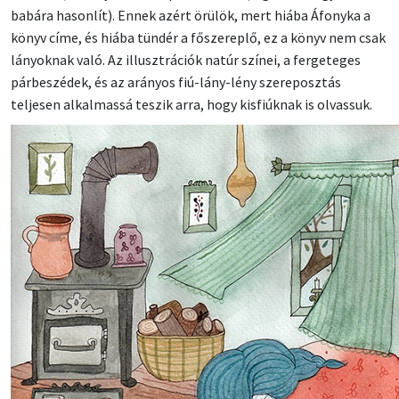
babára hasonlít). Ennek azért örülök, mert hiába Áfonyka a
könyv címe, és hiába tündér a főszereplő, ez a könyv nem csak
lányoknak való. Az illusztrációk natúr színei, a fergeteges
párbeszédek, és az arányos fiú-lány-lény szereposztás
teljesen alkalmassá teszik arra, hogy kisfiúknak is olvassuk.