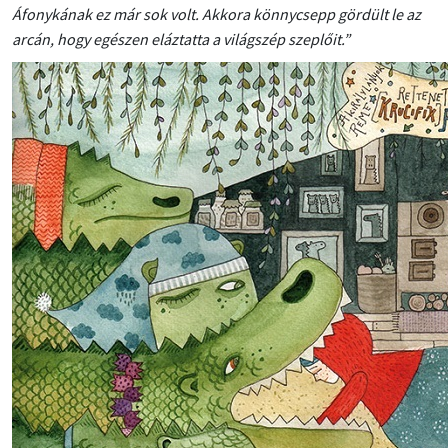
Áfonykának ez már sok volt. Akkora könnycsepp gördült le az
arcán, hogy egészen eláztatta a világszép szeplőit.”