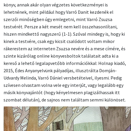
könyv, annak akár olyan végzetes következményei is
lehetnének, mint például hogy Varró Danit kezdenék el
szerzői minőségben úgy emlegetni, mint Varró Zsuzsa
testvérét. Persze a két mesét nem kell összehasonlítani,
hiszen mindkettő nagyszerű (1-1). Szóval mindegy is, hogy ki
kinek a testvére, csak egy kicsit csalódott voltam mikor
rákerestem az interneten Zsuzsa nevére és a mese címére, és
szinte kizárólag online könyvesboltok találatait adta ki a
kereső a lehető legalapvetőbb információkkal: Holnap kiadó,
2015, Édes Anyanyelvünk pályadíjas, illusztrálta Domján-
Udvardy Melinda, Varró Dániel versbetéteivel, ilyesmi. Pedig
szívesen olvastam volna vele egy interjút, vagy legalább egy
másik könyvajánlót (hogy kényelmesen plagizálhassak itt
szombat délután), de sajnos nem találtam semmi különöset.