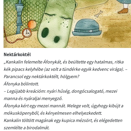
Nektárkoktél
„Kankalin felemelte Áfonykát, és beültette egy hatalmas, ritka
kék pipacs kelyhébe (az volt a tündérke egyik kedvenc virága). –
Parancsol egy nektárkoktélt, hölgyem?
Áfonyka bólintott.
– Legújabb kreációm: nyári hűség, dongócsalogató, mezei
manna és nyáraljai menyegző.
Áfonyka kért egy mezei mannát. Melege volt, úgyhogy kibújt a
mókusköpenyből, és kényelmesen elhelyezkedett.
Kankalin töltött magának egy kupica mézsört, és elégedetten
szemlélte a birodalmát.