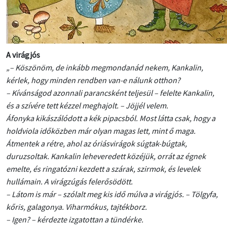
A virágjós
„– Köszönöm, de inkább megmondanád nekem, Kankalin,
kérlek, hogy minden rendben van-e nálunk otthon?
– Kívánságod azonnali parancsként teljesül – felelte Kankalin,
és a szívére tett kézzel meghajolt. – Jöjjél velem.
Áfonyka kikászálódott a kék pipacsból. Most látta csak, hogy a
holdviola időközben már olyan magas lett, mint ő maga.
Átmentek a rétre, ahol az óriásvirágok súgtak-búgtak,
duruzsoltak. Kankalin leheveredett közéjük, orrát az égnek
emelte, és ringatózni kezdett a szárak, szirmok, és levelek
hullámain. A virágzúgás felerősödött.
– Látom is már – szólalt meg kis idő múlva a virágjós. – Tölgyfa,
kőris, galagonya. Viharmókus, tajtékborz.
– Igen? – kérdezte izgatottan a tündérke.