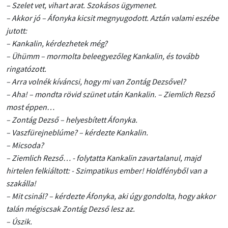
– Szelet vet, vihart arat. Szokásos ügymenet.
– Akkor jó – Áfonyka kicsit megnyugodott. Aztán valami eszébe
jutott:
– Kankalin, kérdezhetek még?
– Ühümm – mormolta beleegyezőleg Kankalin, és tovább
ringatózott.
– Arra volnék kíváncsi, hogy mi van Zontág Dezsővel?
– Aha! – mondta rövid szünet után Kankalin. – Ziemlich Rezső
most éppen…
– Zontág Dezső – helyesbített Áfonyka.
– Vaszfürejneblúme? – kérdezte Kankalin.
– Micsoda?
– Ziemlich Rezső… - folytatta Kankalin zavartalanul, majd
hirtelen felkiáltott: - Szimpatikus ember! Holdfényből van a
szakálla!
– Mit csinál? – kérdezte Áfonyka, aki úgy gondolta, hogy akkor
talán mégiscsak Zontág Dezső lesz az.
– Úszik.