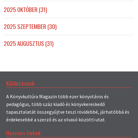
2025 OKTÓBER (31)
2025 SZEPTEMBER (30)
2025 AUGUSZTUS (31)
Küldetésünk
A Könyvkultúra Magazin több ezer könyvtáros és
pedagógus, több száz kiadó és könyvkereskedő
tapasztalatát összegyűjtve teszi rövidebbé, járhatóbbá és
érdekesebbé a szerző és az olvasó közötti utat.
Hasznos linkek