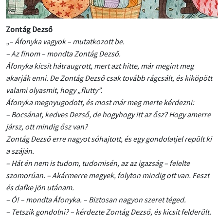
Zontág Dezső
„– Áfonyka vagyok – mutatkozott be.
– Az finom – mondta Zontág Dezső.
Áfonyka kicsit hátraugrott, mert azt hitte, már megint meg
akarják enni. De Zontág Dezső csak tovább rágcsált, és kiköpött
valami olyasmit, hogy „flutty”.
Áfonyka megnyugodott, és most már meg merte kérdezni:
– Bocsánat, kedves Dezső, de hogyhogy itt az ősz? Hogy amerre
jársz, ott mindig ősz van?
Zontág Dezső erre nagyot sóhajtott, és egy gondolatjel repült ki
a száján.
– Hát én nem is tudom, tudomisén, az az igazság – felelte
szomorúan. – Akármerre megyek, folyton mindig ott van. Feszt
és dafke jön utánam.
– Ó! – mondta Áfonyka. – Biztosan nagyon szeret téged.
– Tetszik gondolni? – kérdezte Zontág Dezső, és kicsit felderült.