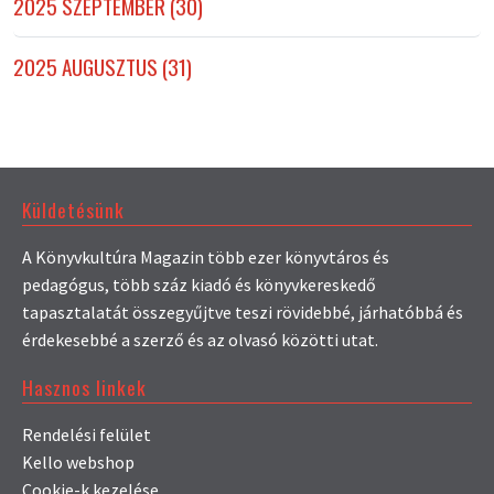
2025 SZEPTEMBER (30)
2025 AUGUSZTUS (31)
Küldetésünk
A Könyvkultúra Magazin több ezer könyvtáros és
pedagógus, több száz kiadó és könyvkereskedő
tapasztalatát összegyűjtve teszi rövidebbé, járhatóbbá és
érdekesebbé a szerző és az olvasó közötti utat.
Hasznos linkek
Rendelési felület
Kello webshop
Cookie-k kezelése