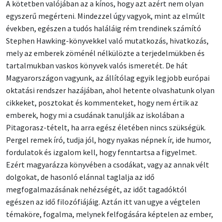
A kötetben valójában az a kínos, hogy azt azért nem olyan
egyszerű megérteni. Mindezzel úgy vagyok, mint az elmúlt
években, egészen a tudós haláláig rém trendinek számító
Stephen Hawking-könyvekkel való mutatkozás, hivatkozás,
mely az emberek zöménél nélkülözte a terjedelmükben és
tartalmukban vaskos könyvek valós ismeretét. De hát
Magyarországon vagyunk, az állítólag egyik legjobb európai
oktatási rendszer hazájában, ahol hetente olvashatunk olyan
cikkeket, posztokat és kommenteket, hogy nem értik az
emberek, hogy mi a csudának tanulják az iskolában a
Pitagorasz-tételt, ha arra egész életében nincs szükségük.
Pergel remek író, tudja jól, hogy nyakas népnek ír, ide humor,
fordulatok és izgalom kell, hogy fenntartsa a figyelmet.
Ezért magyarázza könyvében a csodákat, vagy az annak vélt
dolgokat, de hasonló elánnal taglalja az idő
megfogalmazásának nehézségét, az időt tagadóktól
egészen az idő filozófiájáig. Aztán itt van ugye a végtelen
témaköre, fogalma, melynek felfogására képtelen az ember,