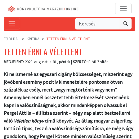
FŐOLDAL
KRITIKA
TETTEN ÉRNI A VÉLETLENT
TETTEN ÉRNI A VÉLETLENT
MEGJELENT:
2020. augusztus 28., péntek |
SZERZŐ:
Plötl Zoltán
Ki ne ismerné az egyszeri cigány bölcsességet, miszerint egy
jövőbeni esemény pozitív kimenetelére pontosan ötven
százalék az esély, mert „vagy megtörténik vagy nem”.
Amennyiben ennél összetettebb értelmezését szeretnénk
kapni a valószínűségnek, akkor mindenképpen olvassuk el
Pergel Attila – állítása szerint – négy nap alatt bestsellerré
váló
Véletlen könyv
című könyvét. Az átlag magyar zsigerileg
lottózó típus, tesz ő a valószínűségszámításra, de mégis úgy
gondolom, hogy Pergel kötete minden valószínűség szerint