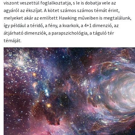
viszont veszettül foglalkoztatja, s le is dobatja vele az
agyáról az ékszíjat. A kötet számos számos témát érint,
melyeket akár az említett Hawking műveiben is megtalálunk,
így például a téridő, a fény, a kvarkok, a 4+1 dimenzió, az
átjárható dimenziók, a parapszichológia, a táguló tér
témáját.