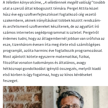
A
Véletlen könyv
alcíme,
„A véletlennek megélt valóság”
tovább
utal a szerző által kibogozott témára. Pergel Attila közel
húsz éve egy szoftverfejlesztéssel foglalkozó cég vezető
szakembere, akinek irányításával többek között rendszám-
és arcfelismerő szoftvereket készítenek, de az agyafúrt író
számos internetes segédprogrammal is üzletel. Pergelről
érdemes tudni, hogy az átlagembernél jobban van srófolva az
esze, tizenhárom évesen írta meg élete első számítógépes
programját, azóta harminc éve foglalkozik programozással.
Most ajánlott kötete egyszerre matematikai, fizikai,
filozófiai vonalon tudományos és általános, avagy
hétköznapi gondolkodást igénylő összegzés, melyről kiadó
első körben is úgy fogalmaz, hogy az kínos kérdéseket
feszeget.