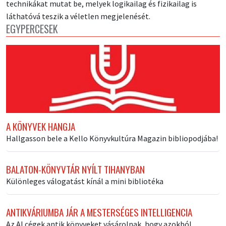
technikákat mutat be, melyek logikailag és fizikailag is
láthatóvá teszik a véletlen megjelenését.
EGYPERCESEK
A KÖNYVEK HANGJA
Hallgasson bele a Kello Könyvkultúra Magazin bibliopodjába!
BALATON-KÖNYVTÁR NYÍLT TIHANYBAN
Különleges válogatást kínál a mini bibliotéka
ANTIKVÁRIUMBA JÁR A MESTERSÉGES INTELLIGENCIA
Az AI cégek antik könyveket vásárolnak, hogy azokból