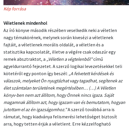
Kép forrása
Véletlenek mindenhol
Az író könyve második részében veselkedik neki a véletlen
nagy témakörének, melynek során kivesézi a véletlenek
fajtáit, a véletlenek morális oldalát, a véletlen és a
statisztika kapcsolatát, illetve a végére csak odaszúr egy
remek absztraktot, a
„Véletlen a végtelenből”
című
agyeldurrantó fejezetet. A szerző logikai levezetésekkel teli
kötetéről egy ponton így beszél:
„A felvetett kérdések és
válaszok, melyeket Ön nyugtázhat vagy tagadhat, segítenek az
élet számtalan területének megértésében… (…) A Véletlen
könyv-ben nem azt állítom, hogy Önnek nincs igaza. Saját
magamnak állítom azt, hogy igazam van és bemutatom, hogyan
jutottam el az én igazságomhoz.”
A szerző továbbá arra is
rámutat, hogy kiadványa felismerési lehetőséget biztosít
arra, hogy tetten érjük a véletlent. Erre kézzelfogható