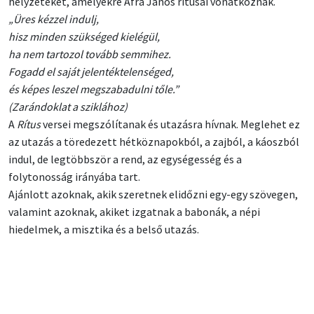
helyzeteket, amelyekre Áfra János rítusai vonatkoznak.
„Üres kézzel indulj,
hisz minden szükséged kielégül,
ha nem tartozol tovább semmihez.
Fogadd el saját jelentéktelenséged,
és képes leszel megszabadulni tőle.”
(Zarándoklat a sziklához)
A
Rítus
versei megszólítanak és utazásra hívnak. Meglehet ez
az utazás a töredezett hétköznapokból, a zajból, a káoszból
indul, de legtöbbször a rend, az egységesség és a
folytonosság irányába tart.
Ajánlott azoknak, akik szeretnek elidőzni egy-egy szövegen,
valamint azoknak, akiket izgatnak a babonák, a népi
hiedelmek, a misztika és a belső utazás.