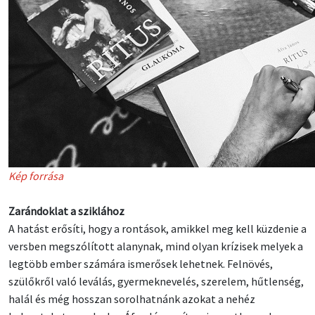
Kép forrása
Zarándoklat a sziklához
A hatást erősíti, hogy a rontások, amikkel meg kell küzdenie a
versben megszólított alanynak, mind olyan krízisek melyek a
legtöbb ember számára ismerősek lehetnek. Felnövés,
szülőkről való leválás, gyermeknevelés, szerelem, hűtlenség,
halál és még hosszan sorolhatnánk azokat a nehéz