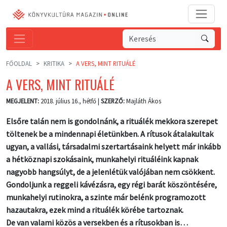
FŐOLDAL
KRITIKA
A VERS, MINT RITUÁLÉ
A VERS, MINT RITUÁLÉ
MEGJELENT:
2018. július 16., hétfő |
SZERZŐ:
Majláth Ákos
Elsőre talán nem is gondolnánk, a rituálék mekkora szerepet
töltenek be a mindennapi életünkben. A rítusok átalakultak
ugyan, a vallási, társadalmi szertartásaink helyett már inkább
a hétköznapi szokásaink, munkahelyi rituáléink kapnak
nagyobb hangsúlyt, de a jelenlétük valójában nem csökkent.
Gondoljunk a reggeli kávézásra, egy régi barát köszöntésére,
munkahelyi rutinokra, a szinte már belénk programozott
hazautakra, ezek mind a rituálék körébe tartoznak.
De van valami közös a versekben és a rítusokban is…