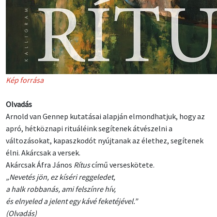
Kép forrása
Olvadás
Arnold van Gennep kutatásai alapján elmondhatjuk, hogy az
apró, hétköznapi rituáléink segítenek átvészelni a
változásokat, kapaszkodót nyújtanak az élethez, segítenek
élni. Akárcsak a versek.
Akárcsak Áfra János
Rítus
című verseskötete.
„Nevetés jön, ez kíséri reggeledet,
a halk robbanás, ami felszínre hív,
és elnyeled a jelent egy kávé feketéjével.”
(Olvadás)