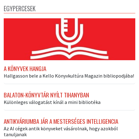
EGYPERCESEK
A KÖNYVEK HANGJA
Hallgasson bele a Kello Könyvkultúra Magazin bibliopodjába!
BALATON-KÖNYVTÁR NYÍLT TIHANYBAN
Különleges válogatást kínál a mini bibliotéka
ANTIKVÁRIUMBA JÁR A MESTERSÉGES INTELLIGENCIA
Az AI cégek antik könyveket vásárolnak, hogy azokból
tanuljanak