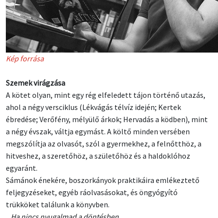
Kép forrása
Szemek virágzása
A kötet olyan, mint egy rég elfeledett tájon történő utazás,
ahol a négy versciklus (Lékvágás télvíz idején; Kertek
ébredése; Verőfény, mélyülő árkok; Hervadás a ködben), mint
a négy évszak, váltja egymást. A költő minden versében
megszólítja az olvasót, szól a gyermekhez, a felnőtthöz, a
hitveshez, a szeretőhöz, a születőhöz és a haldoklóhoz
egyaránt.
Sámánok énekére, boszorkányok praktikáira emlékeztető
feljegyzéseket, egyéb ráolvasásokat, és öngyógyító
trükköket találunk a könyvben.
„Ha nincs nyugalmad a döntésben,