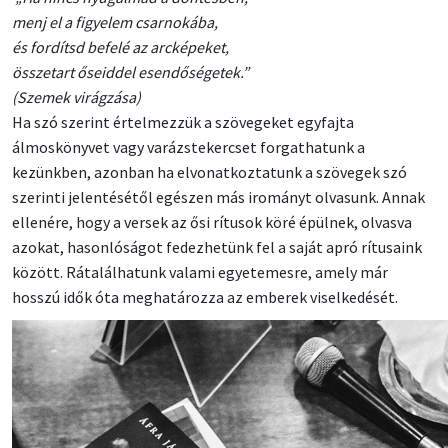
menj el a figyelem csarnokába,
és fordítsd befelé az arcképeket,
összetart őseiddel esendőségetek.”
(Szemek virágzása)
Ha szó szerint értelmezzük a szövegeket egyfajta
álmoskönyvet vagy varázstekercset forgathatunk a
kezünkben, azonban ha elvonatkoztatunk a szövegek szó
szerinti jelentésétől egészen más irományt olvasunk. Annak
ellenére, hogy a versek az ősi rítusok köré épülnek, olvasva
azokat, hasonlóságot fedezhetünk fel a saját apró rítusaink
között. Rátalálhatunk valami egyetemesre, amely már
hosszú idők óta meghatározza az emberek viselkedését.