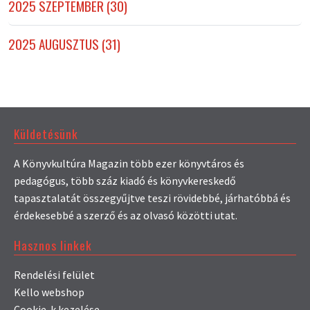
2025 SZEPTEMBER (30)
2025 AUGUSZTUS (31)
Küldetésünk
A Könyvkultúra Magazin több ezer könyvtáros és
pedagógus, több száz kiadó és könyvkereskedő
tapasztalatát összegyűjtve teszi rövidebbé, járhatóbbá és
érdekesebbé a szerző és az olvasó közötti utat.
Hasznos linkek
Rendelési felület
Kello webshop
Cookie-k kezelése