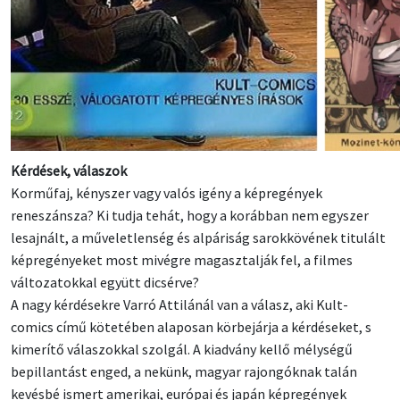
Kérdések, válaszok
Korműfaj, kényszer vagy valós igény a képregények
reneszánsza? Ki tudja tehát, hogy a korábban nem egyszer
lesajnált, a műveletlenség és alpáriság sarokkövének titulált
képregényeket most mivégre magasztalják fel, a filmes
változatokkal együtt dicsérve?
A nagy kérdésekre Varró Attilánál van a válasz, aki Kult-
comics című kötetében alaposan körbejárja a kérdéseket, s
kimerítő válaszokkal szolgál. A kiadvány kellő mélységű
bepillantást enged, a nekünk, magyar rajongóknak talán
kevésbé ismert amerikai, európai és japán képregények