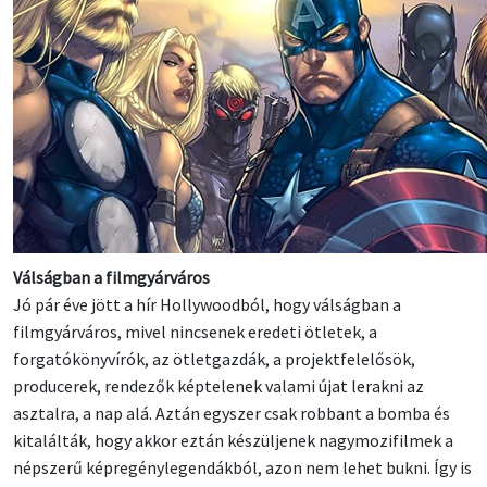
Válságban a filmgyárváros
Jó pár éve jött a hír Hollywoodból, hogy válságban a
filmgyárváros, mivel nincsenek eredeti ötletek, a
forgatókönyvírók, az ötletgazdák, a projektfelelősök,
producerek, rendezők képtelenek valami újat lerakni az
asztalra, a nap alá. Aztán egyszer csak robbant a bomba és
kitalálták, hogy akkor eztán készüljenek nagymozifilmek a
népszerű képregénylegendákból, azon nem lehet bukni. Így is