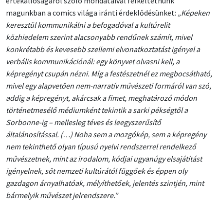
értékállóságáról szóló mondataival felkeltetnünk
magunkban a comics világa iránti érdeklődésünket:
„Képeken
keresztül kommunikálni a befogadóval a kultúrelit
közhiedelem szerint alacsonyabb rendűnek számít, mivel
konkrétabb és kevesebb szellemi elvonatkoztatást igényel a
verbális kommunikációnál: egy könyvet olvasni kell, a
képregényt csupán nézni. Míg a festészetnél ez megbocsátható,
mivel egy alapvetően nem-narratív művészeti formáról van szó,
addig a képregényt, akárcsak a fimet, meghatározó módon
történetmesélő médiumként tekintik a sarki pékségtől a
Sorbonne-ig – mellesleg téves és leegyszerűsítő
általánosítással. (…) Noha sem a mozgókép, sem a képregény
nem tekinthető olyan típusú nyelvi rendszerrel rendelkező
művészetnek, mint az irodalom, kódjai ugyanúgy elsajátítást
igényelnek, sőt nemzeti kultúrától függőek és éppen oly
gazdagon árnyalhatóak, mélyíthetőek, jelentés szintjén, mint
bármelyik művészet jelrendszere.”