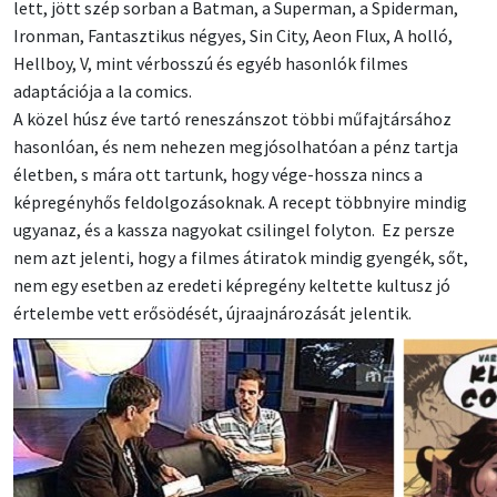
lett, jött szép sorban a Batman, a Superman, a Spiderman,
Ironman, Fantasztikus négyes, Sin City, Aeon Flux, A holló,
Hellboy, V, mint vérbosszú és egyéb hasonlók filmes
adaptációja a la comics.
A közel húsz éve tartó reneszánszot többi műfajtársához
hasonlóan, és nem nehezen megjósolhatóan a pénz tartja
életben, s mára ott tartunk, hogy vége-hossza nincs a
képregényhős feldolgozásoknak. A recept többnyire mindig
ugyanaz, és a kassza nagyokat csilingel folyton. Ez persze
nem azt jelenti, hogy a filmes átiratok mindig gyengék, sőt,
nem egy esetben az eredeti képregény keltette kultusz jó
értelembe vett erősödését, újraajnározását jelentik.