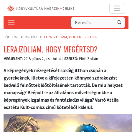
FŐOLDAL
KRITIKA
LERAJZOLJAM, HOGY MEGÉRTSD?
LERAJZOLJAM, HOGY MEGÉRTSD?
MEGJELENT:
2015. július 2., csütörtök |
SZERZŐ:
Plötl Zoltán
A képregények nézegetését sokáig itthon csupán a
gyerekeknek, illetve a kifejezetten könnyed szórakozást
kedvelő felnőttek időtöltésének tartották. De mi a helyzet
manapság? Beépült-e az általános műveltségünkbe a
képregények izgalmas és fantáziadús világa? Varró Attila
esztéta Kult-comics című kötetéből kiderül.