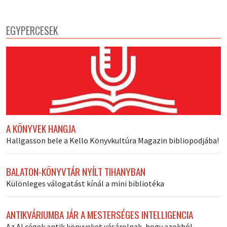
EGYPERCESEK
A KÖNYVEK HANGJA
Hallgasson bele a Kello Könyvkultúra Magazin bibliopodjába!
BALATON-KÖNYVTÁR NYÍLT TIHANYBAN
Különleges válogatást kínál a mini bibliotéka
ANTIKVÁRIUMBA JÁR A MESTERSÉGES INTELLIGENCIA
Az AI cégek antik könyveket vásárolnak, hogy azokból