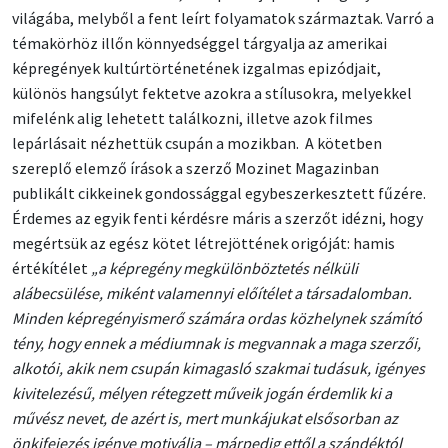
világába, melyből a fent leírt folyamatok származtak. Varró a
témakörhöz illőn könnyedséggel tárgyalja az amerikai
képregények kultúrtörténetének izgalmas epizódjait,
különös hangsúlyt fektetve azokra a stílusokra, melyekkel
mifelénk alig lehetett találkozni, illetve azok filmes
lepárlásait nézhettük csupán a mozikban. A kötetben
szereplő elemző írások a szerző Mozinet Magazinban
publikált cikkeinek gondossággal egybeszerkesztett fűzére.
Érdemes az egyik fenti kérdésre máris a szerzőt idézni, hogy
megértsük az egész kötet létrejöttének origóját: hamis
értékítélet
„a képregény megkülönböztetés nélküli
alábecsülése, miként valamennyi előítélet a társadalomban.
Minden képregényismerő számára ordas közhelynek számító
tény, hogy ennek a médiumnak is megvannak a maga szerzői,
alkotói, akik nem csupán kimagasló szakmai tudásuk, igényes
kivitelezésű, mélyen rétegzett műveik jogán érdemlik ki a
művész nevet, de azért is, mert munkájukat elsősorban az
önkifejezés igénye motiválja – márpedig ettől a szándéktól