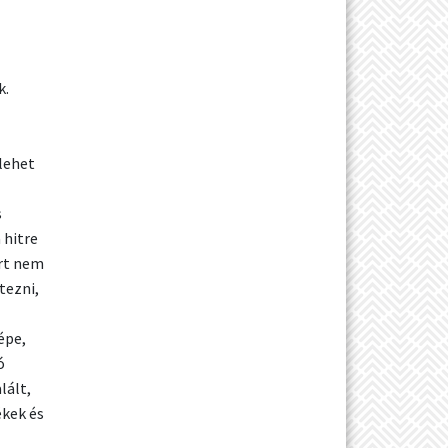
k.
lehet
s
 hitre
ert nem
tezni,
épe,
ó
lált,
ékek és