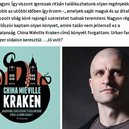
gyni. Így viszont igencsak ritkán találkozhatunk olyan regényekk
bbis az utóbbi időben így érzem –, amelyek saját maguk és az álta
ozott világ köré rajongó szeretetet tudnak teremteni. Nagyon ré
lőször kaptam olyan könyvet, amire talán nem jellemző ez a
alanság. China Miéville Kraken című könyvét forgattam. Urban fa
zer oldalon keresztül… Jó volt?