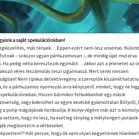
gyünk a saját spekulációnkban!
gközelítés, más tények… Éppen ezért nem lesz unalmas. Külön
 futnak – sokszor ugyan párhuzamosan –, de mindig újat mutatva
. Ha pedig néha keresztezik egymást… akkor azt a jelenetet az o
akozó véres leszámolás teszi izgalmassá. Mert senki nincsen
ságban! Nem tipikus detektívregény: a szereplők kiszámíthatatla
a, és a párhuzamos nyomozás arra kényszerít minket, hogy ne hi
t spekulációnkban. Hiszen bármikor felbukkanhat egy másik
zövetség, vagy kiderülhet az egyre kevésbé gyámoltalan Billyről,
g a polip mágiájának hordozója. A könyv végére már azt is komoly
 vettem, hogy mi lesz, ha esetleg tényleg a mélytengeri polipok
ják megbüntetni a vétkeseket.
 képzeltem?! Hát persze, hogy ők nem olyan kegyetlenek híveikkel