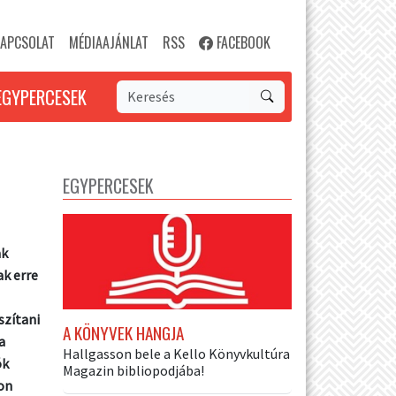
APCSOLAT
MÉDIAAJÁNLAT
RSS
FACEBOOK
EGYPERCESEK
EGYPERCESEK
ak
ak erre
szítani
A KÖNYVEK HANGJA
a
Hallgasson bele a Kello Könyvkultúra
ók
Magazin bibliopodjába!
son