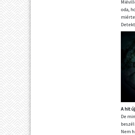
Miévil
oda, h
miérte
Detekt
A hit ú
De min
beszél
Nem hi