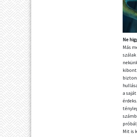
Ne hig
Más me
szálak
nekünk
kibont
bizton
hullás
a sajá
érdeks
tényle
számba
próbál
Mit is