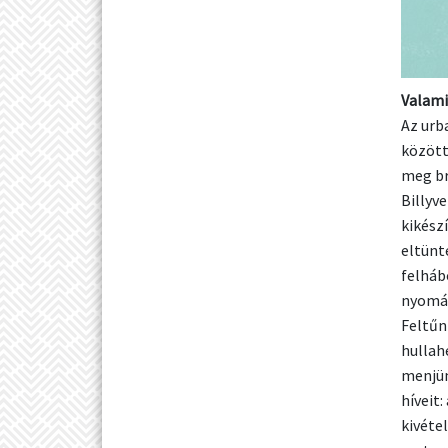
Valami
Az urb
között
meg br
Billyv
kikész
eltünt
felháb
nyomár
Feltűn
hullah
menjün
híveit:
kivéte