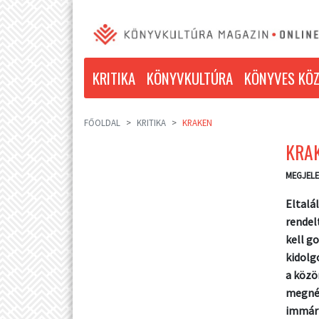
KRITIKA
KÖNYVKULTÚRA
KÖNYVES KÖZ
FŐOLDAL
KRITIKA
KRAKEN
KRA
MEGJELE
Eltalá
rendel
kell g
kidolg
a közö
megnéz
immár 