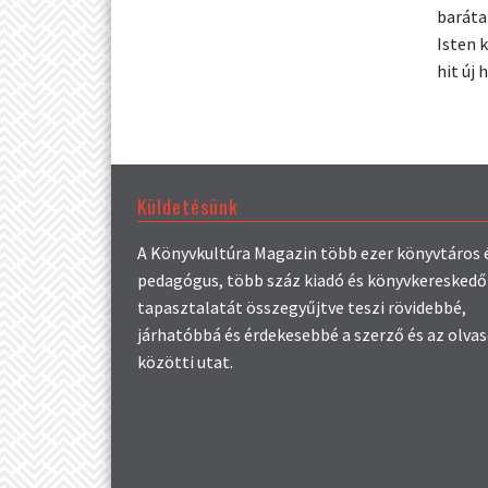
baráta
Isten 
hit új
Küldetésünk
A Könyvkultúra Magazin több ezer könyvtáros 
pedagógus, több száz kiadó és könyvkereskedő
tapasztalatát összegyűjtve teszi rövidebbé,
járhatóbbá és érdekesebbé a szerző és az olva
közötti utat.