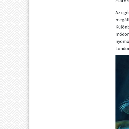
csator
Az egé
megáll
Különb
módon 
nyomoz
London