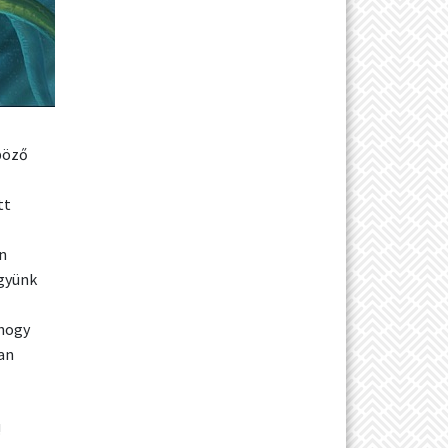
böző
tt
n
ggyünk
 hogy
an
!