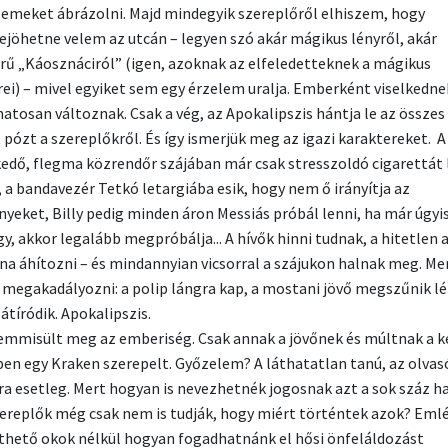
llemeket ábrázolni. Majd mindegyik szereplőről elhiszem, hogy
jöhetne velem az utcán – legyen szó akár mágikus lényről, akár
rű „Káosznáciról” (igen, azoknak az elfeledetteknek a mágikus
rei) – mivel egyiket sem egy érzelem uralja. Emberként viselkedne
atosan változnak. Csak a vég, az Apokalipszis hántja le az összes
t pózt a szereplőkről. És így ismerjük meg az igazi karaktereket. A
kedő, flegma közrendőr szájában már csak stresszoldó cigarettát 
”, a bandavezér Tetkó letargiába esik, hogy nem ő irányítja az
yeket, Billy pedig minden áron Messiás próbál lenni, ha már úgyi
y, akkor legalább megpróbálja... A hívők hinni tudnak, a hitetlen a
na áhítozni – és mindannyian vicsorral a szájukon halnak meg. M
l megakadályozni: a polip lángra kap, a mostani jövő megszűnik lé
átíródik. Apokalipszis.
mmisült meg az emberiség. Csak annak a jövőnek és múltnak a k
en egy Kraken szerepelt. Győzelem? A láthatatlan tanú, az olvas
a esetleg. Mert hogyan is nevezhetnék jogosnak azt a sok száz ha
zereplők még csak nem is tudják, hogy miért történtek azok? Eml
hető okok nélkül hogyan fogadhatnánk el hősi önfeláldozást