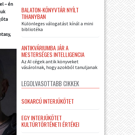
el – én
BALATON-KÖNYVTÁR NYÍLT
luk
TIHANYBAN
góta
Különleges válogatást kínál a mini
bibliotéka
ntasy,
ANTIKVÁRIUMBA JÁR A
MESTERSÉGES INTELLIGENCIA
Az AI cégek antik könyveket
vásárolnak, hogy azokból tanuljanak
LEGOLVASOTTABB CIKKEK
SOKARCÚ INTERJÚKÖTET
EGY INTERJÚKÖTET
KULTÚRTÖRTÉNETI ÉRTÉKEI