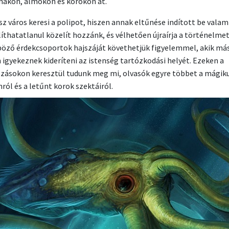
nákon, álmokon és korokon át.
sz város keresi a polipot, hiszen annak eltűnése indított be valam
íthatatlanul közelít hozzánk, és vélhetően újraírja a történelmet
öző érdekcsoportok hajszáját követhetjük figyelemmel, akik má
igyekeznek kideríteni az istenség tartózkodási helyét. Ezeken a
ásokon keresztül tudunk meg mi, olvasók egyre többet a mágik
ról és a letűnt korok szektáiról.