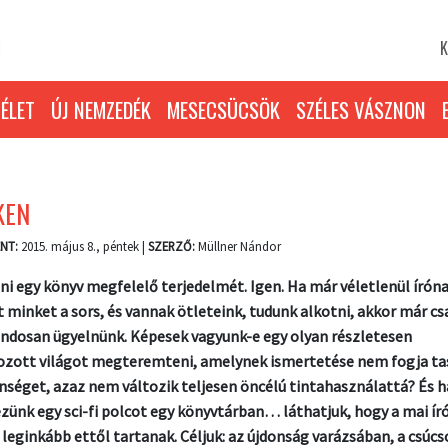
K
ÉLET
ÚJ NEMZEDÉK
MESECSÜCSÖK
SZÉLES VÁSZNON
KEN
NT:
2015. május 8., péntek |
SZERZŐ:
Müllner Nándor
lni egy könyv megfelelő terjedelmét. Igen. Ha már véletlenül írón
t minket a sors, és vannak ötleteink, tudunk alkotni, akkor már cs
ondosan ügyelnünk. Képesek vagyunk-e egy olyan részletesen
ozott világot megteremteni, amelynek ismertetése nem fogja ta
nséget, azaz nem változik teljesen öncélú tintahasználattá? És h
ünk egy sci-fi polcot egy könyvtárban… láthatjuk, hogy a mai ír
leginkább ettől tartanak. Céljuk: az újdonság varázsában, a csúc