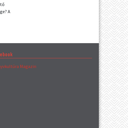
ető
ége? A
cebook
yvkultúra Magazin