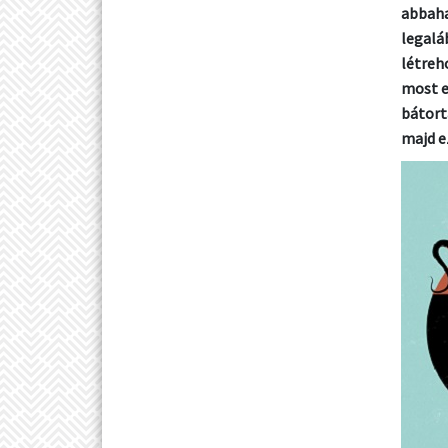
abbaha
legalá
létreh
most e
bátort
majd e