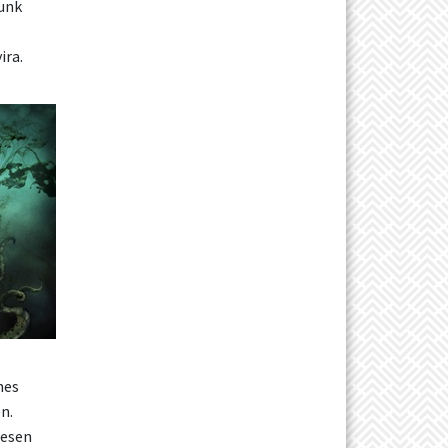
tunk
ira.
mes
n.
lesen