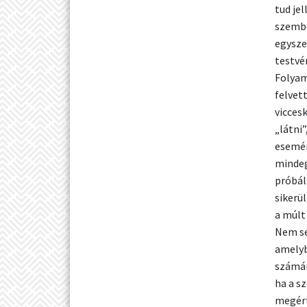
tud je
szembe
egysze
testvé
Folyam
felvet
vicces
„látni
esemén
mindeg
próbál
sikerü
a múlt 
Nem se
amelyb
számár
ha a s
megért