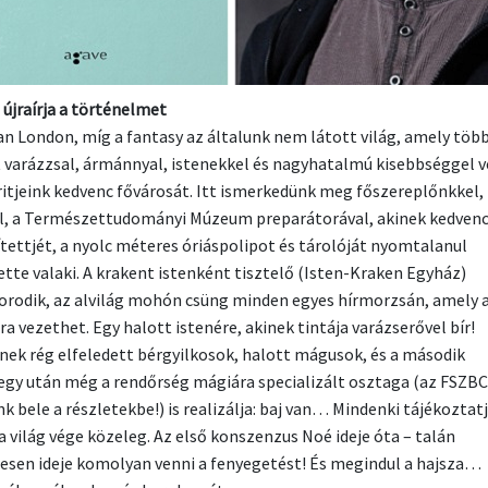
 újraírja a történelmet
an London, míg a fantasy az általunk nem látott világ, amely töb
 varázzsal, ármánnyal, istenekkel és nagyhatalmú kisebbséggel v
itjeink kedvenc fővárosát. Itt ismerkedünk meg főszereplőnkkel,
el, a Természettudományi Múzeum preparátorával, akinek kedven
ítettjét, a nyolc méteres óriáspolipot és tárolóját nyomtalanul
ette valaki. A krakent istenként tisztelő (Isten-Kraken Egyház)
orodik, az alvilág mohón csüng minden egyes hírmorzsán, amely a
a vezethet. Egy halott istenére, akinek tintája varázserővel bír!
nek rég elfeledett bérgyilkosok, halott mágusok, és a második
egy után még a rendőrség mágiára specializált osztaga (az FSZBC
k bele a részletekbe!) is realizálja: baj van… Mindenki tájékoztat
 a világ vége közeleg. Az első konszenzus Noé ideje óta – talán
lesen ideje komolyan venni a fenyegetést! És megindul a hajsza…