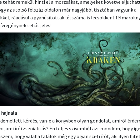
le tehát remekül hinti el a morzsákat, amelyeket követve eljutha
ogy az utolsó félszáz oldalon már nagyjából tisztában vagyunk a
kkel, ráadásul a gyanúsítottak létszáma is lecsökkent félmarokny
ívregénynek tehát jeles!
j hajnala
demellett kérdés, van-e a könyvben olyan gondolat, amiről érde
ni, ami írói zsenialitás? Én teljes szívemből azt mondom, hogy ige
szem, hogy valaha találok még egy olyan sci-fi írót, aki ilyen hite