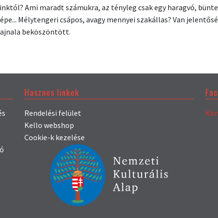
inktól? Ami maradt számukra, az tényleg csak egy haragvó, bünt
képe... Mélytengeri csápos, avagy mennyei szakállas? Van jelentős
 hajnala beköszöntött.
Hasznos linkek
Fa
és
Rendelési felület
Kön
Kello webshop
Cookie-k kezelése
só