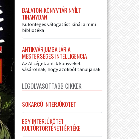
BALATON-KÖNYVTÁR NYÍLT
TIHANYBAN
Különleges válogatást kínál a mini
bibliotéka
ANTIKVÁRIUMBA JÁR A
MESTERSÉGES INTELLIGENCIA
Az AI cégek antik könyveket
vásárolnak, hogy azokból tanuljanak
LEGOLVASOTTABB CIKKEK
SOKARCÚ INTERJÚKÖTET
EGY INTERJÚKÖTET
KULTÚRTÖRTÉNETI ÉRTÉKEI