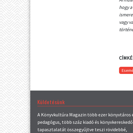
hogy a
ismeret
vagy va
történ
CÍMKÉ
Esem
Küldetésünk
A Könyvkultúra Magazin több ezer könyvtáros 
pedagógus, több száz kiadó és könyvkereskedő
tapasztalatát összegyűjtve teszi rövidebbé,