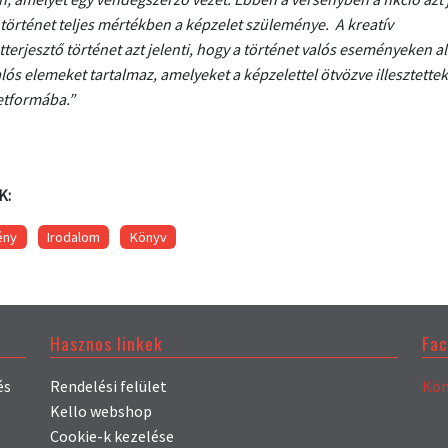
 történet teljes mértékben a képzelet szüleménye. A kreatív
terjesztő történet azt jelenti, hogy a történet valós eseményeken al
lós elemeket tartalmaz, amelyeket a képzelettel ötvözve illesztettek
etformába.”
K:
ény
Irodalom
Könyv
Hasznos linkek
Fa
és
Rendelési felület
Kön
Kello webshop
Cookie-k kezelése