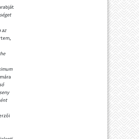
arabját
séget
 az
értem,
the
aximum
ámára
ső
rseny
ként
zerzői
elenti,