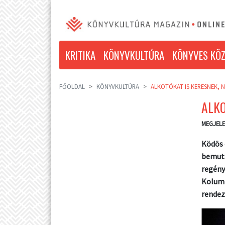
KRITIKA
KÖNYVKULTÚRA
KÖNYVES KÖZ
FŐOLDAL
KÖNYVKULTÚRA
ALKOTÓKAT IS KERESNEK, 
ALKO
MEGJELE
Ködös 
bemuta
regény
Kolumb
rendez