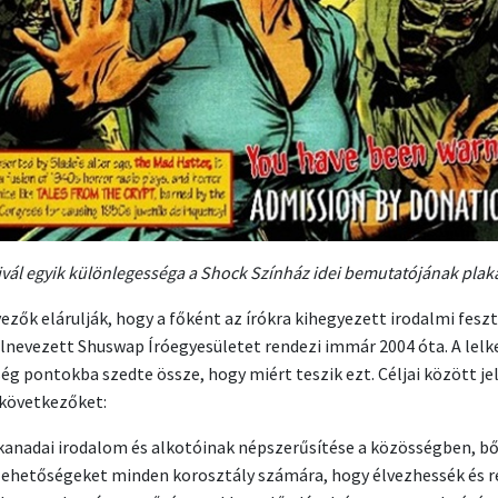
tivál egyik különlegességa a Shock Színház idei bemutatójának plak
ezők elárulják, hogy a főként az írókra kihegyezett irodalmi feszt
elnevezett Shuswap Íróegyesületet rendezi immár 2004 óta. A lelk
ég pontokba szedte össze, hogy miért teszik ezt. Céljai között je
következőket:
kanadai irodalom és alkotóinak népszerűsítése a közösségben, bő
lehetőségeket minden korosztály számára, hogy élvezhessék és r