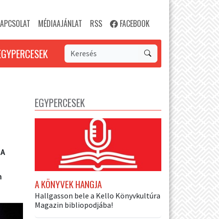
APCSOLAT
MÉDIAAJÁNLAT
RSS
FACEBOOK
EGYPERCESEK
EGYPERCESEK
 A
n
A KÖNYVEK HANGJA
Hallgasson bele a Kello Könyvkultúra
Magazin bibliopodjába!