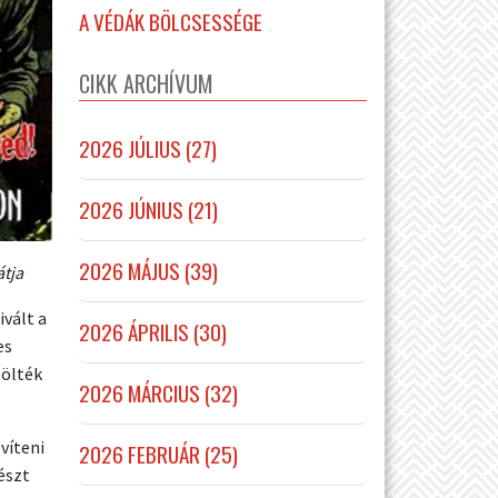
A VÉDÁK BÖLCSESSÉGE
CIKK ARCHÍVUM
2026 JÚLIUS (27)
2026 JÚNIUS (21)
2026 MÁJUS (39)
átja
ivált a
2026 ÁPRILIS (30)
es
lölték
2026 MÁRCIUS (32)
víteni
2026 FEBRUÁR (25)
észt