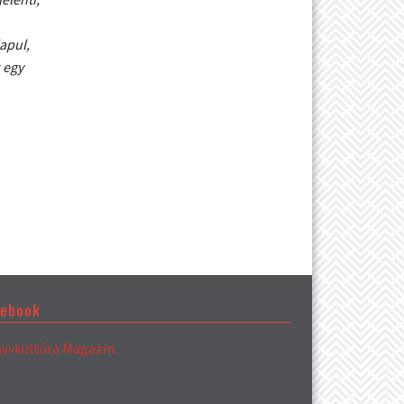
apul,
 egy
cebook
yvkultúra Magazin