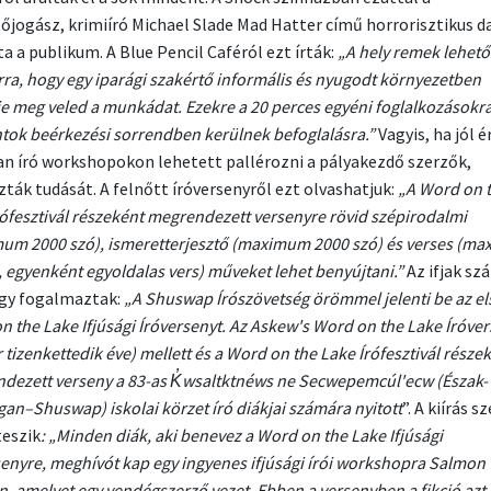
őjogász, krimiíró Michael Slade Mad Hatter című horrorisztikus d
a a publikum. A Blue Pencil Caféról ezt írták:
„A hely remek lehető
arra, hogy egy iparági szakértő informális és nyugodt környezetben
je meg veled a munkádat. Ezekre a 20 perces egyéni foglalkozásokra
tok beérkezési sorrendben kerülnek befoglalásra.”
Vagyis, ha jól 
n író workshopokon lehetett pallérozni a pályakezdő szerzők,
zták tudását. A felnőtt íróversenyről ezt olvashatjuk:
„A Word on 
rófesztivál részeként megrendezett versenyre rövid szépirodalmi
um 2000 szó), ismeretterjesztő (maximum 2000 szó) és verses (m
 egyenként egyoldalas vers) műveket lehet benyújtani.”
Az ifjak sz
így fogalmaztak:
„A Shuswap Írószövetség örömmel jelenti be az el
n the Lake Ifjúsági Íróversenyt. Az Askew's Word on the Lake Íróve
tizenkettedik éve) mellett és a Word on the Lake Írófesztivál része
dezett verseny a 83-as K̓wsaltktnéws ne Secwepemcúl'ecw (Észak-
an–Shuswap) iskolai körzet író diákjai számára nyitott
”. A kiírás s
eszik
: „Minden diák, aki benevez a Word on the Lake Ifjúsági
senyre, meghívót kap egy ingyenes ifjúsági írói workshopra Salmon
, amelyet egy vendégszerző vezet. Ebben a versenyben a fikció azt j