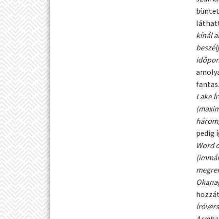
büntet
láthatt
kínál 
beszél
időpon
amolya
fantas
Lake Í
(maxim
három,
pedig 
Word o
(immár 
megren
Okanag
hozzát
Íróver
Armban