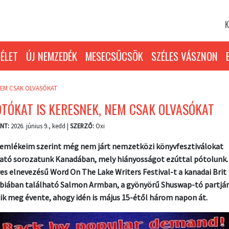
K
ÉLET
ÚJ NEMZEDÉK
MESECSÜCSÖK
SZÉLES VÁSZNON
NEM CSAK OLVASÓKAT
TÓKAT IS KERESNEK, NEM CSAK OLVASÓKAT
NT:
2026. június 9., kedd |
SZERZŐ:
Oxi
emlékeim szerint még nem járt nemzetközi könyvfesztiválokat
tó sorozatunk Kanadában, mely hiányosságot ezúttal pótolunk.
es elnevezésű Word On The Lake Writers Festival-t a kanadai Brit
iában található Salmon Armban, a gyönyörű Shuswap-tó partjá
ik meg évente, ahogy idén is május 15-étől három napon át.