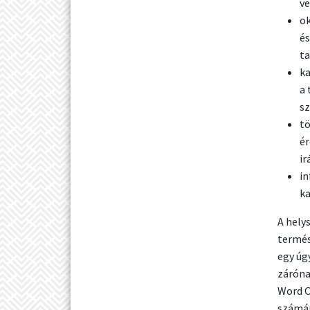
ve
ok
és
t
ka
a 
sz
tö
ér
ir
in
ka
A hely
termés
egy úg
zárónap
Word O
számár