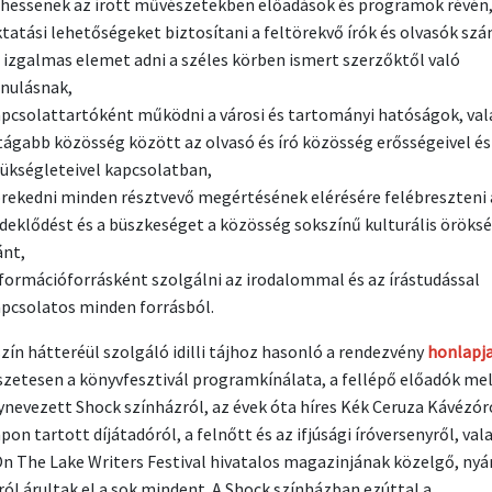
hessenek az írott művészetekben előadások és programok révén
tatási lehetőségeket biztosítani a feltörekvő írók és olvasók sz
 izgalmas elemet adni a széles körben ismert szerzőktől való
anulásnak,
pcsolattartóként működni a városi és tartományi hatóságok, va
tágabb közösség között az olvasó és író közösség erősségeivel és
ükségleteivel kapcsolatban,
rekedni minden résztvevő megértésének elérésére felébreszteni 
deklődést és a büszkeséget a közösség sokszínű kulturális öröks
ánt,
formációforrásként szolgálni az irodalommal és az írástudással
pcsolatos minden forrásból.
szín hátteréül szolgáló idilli tájhoz hasonló a rendezvény
honlapj
zetesen a könyvfesztivál programkínálata, a fellépő előadók mel
ynevezett Shock színházról, az évek óta híres Kék Ceruza Kávézóró
on tartott díjátadóról, a felnőtt és az ifjúsági íróversenyről, val
n The Lake Writers Festival hivatalos magazinjának közelgő, nyár
ól árultak el a sok mindent. A Shock színházban ezúttal a