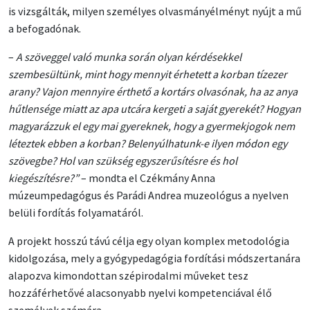
is vizsgálták, milyen személyes olvasmányélményt nyújt a mű
a befogadónak.
–
A szöveggel való munka során olyan kérdésekkel
szembesültünk, mint hogy mennyit érhetett a korban tízezer
arany? Vajon mennyire érthető a kortárs olvasónak, ha az anya
hűtlensége miatt az apa utcára kergeti a saját gyerekét? Hogyan
magyarázzuk el egy mai gyereknek, hogy a gyermekjogok nem
léteztek ebben a korban? Belenyúlhatunk-e ilyen módon egy
szövegbe? Hol van szükség egyszerűsítésre és hol
kiegészítésre?”
– mondta el Czékmány Anna
múzeumpedagógus és Parádi Andrea muzeológus a nyelven
belüli fordítás folyamatáról.
A projekt hosszú távú célja egy olyan komplex metodológia
kidolgozása, mely a gyógypedagógia fordítási módszertanára
alapozva kimondottan szépirodalmi műveket tesz
hozzáférhetővé alacsonyabb nyelvi kompetenciával élő
személyek számára.