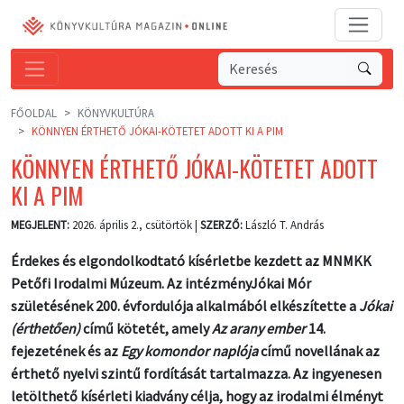
FŐOLDAL
KÖNYVKULTÚRA
KÖNNYEN ÉRTHETŐ JÓKAI-KÖTETET ADOTT KI A PIM
KÖNNYEN ÉRTHETŐ JÓKAI-KÖTETET ADOTT
KI A PIM
MEGJELENT:
2026. április 2., csütörtök |
SZERZŐ:
László T. András
Érdekes és elgondolkodtató kísérletbe kezdett az MNMKK
Petőfi Irodalmi Múzeum. Az intézményJókai Mór
születésének 200. évfordulója alkalmából elkészítette a
Jókai
(érthetően)
című kötetét, amely
Az arany ember
14.
fejezetének és az
Egy komondor naplója
című novellának az
érthető nyelvi szintű fordítását tartalmazza. Az ingyenesen
letölthető kísérleti kiadvány célja, hogy az irodalmi élményt