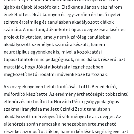
újabb és újabb lépcsőfokait. Elsőként a János vitéz három
énekét ültették át könnyen és egyszerűen érthető nyelvi
szintre értelmileg és tanulásban akadályozott diákok
számára. A mostani, Jókai-kötet újraszövegezése a kísérleti
projekt folytatása, amely nem kizárólag tanulásban
akadályozott személyek számára készült, hanem
neurotipikus egyéneknek is, mivel a közoktatási
tapasztalatok mind pedagógusok, mind diákok részéről azt
mutatják, hogy Jókai alkotásai a legnehezebben
megközelíthető irodalmi műveink közé tartoznak.
A szövegek nyelven belüli fordítását Totth Benedek író,
műfordító készítette. Az eredmény érthetőségét többszintű
ellenőrzés biztosította: Horváth Péter gyógypedagógus
szakmai irányítása mellett Cziráki Zsolt tanulásban
akadályozott önérvényesítő véleményezte a szöveget. Az
ellenőrzés során nemcsak a nehezebben értelmezhető
részeket azonosították be, hanem kérdések segítségével azt