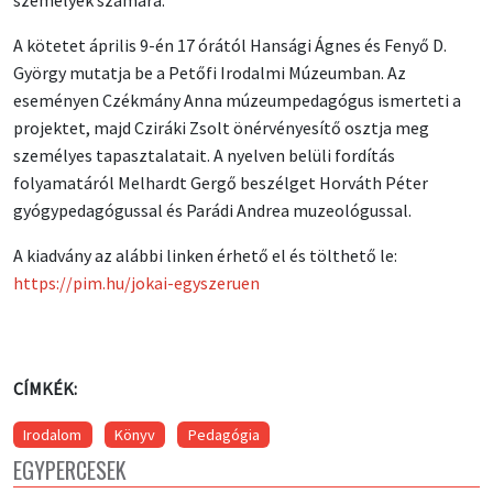
A kötetet április 9-én 17 órától Hansági Ágnes és Fenyő D.
György mutatja be a Petőfi Irodalmi Múzeumban. Az
eseményen Czékmány Anna múzeumpedagógus ismerteti a
projektet, majd Cziráki Zsolt önérvényesítő osztja meg
személyes tapasztalatait. A nyelven belüli fordítás
folyamatáról Melhardt Gergő beszélget Horváth Péter
gyógypedagógussal és Parádi Andrea muzeológussal.
A kiadvány az alábbi linken érhető el és tölthető le:
https://pim.hu/jokai-egyszeruen
CÍMKÉK:
Irodalom
Könyv
Pedagógia
EGYPERCESEK