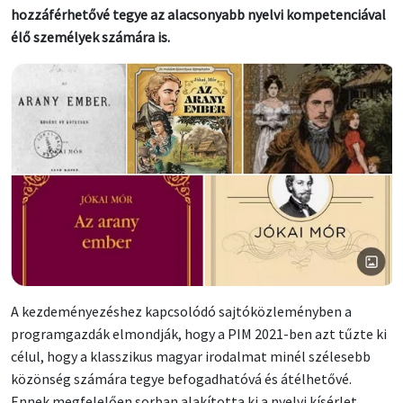
hozzáférhetővé tegye az alacsonyabb nyelvi kompetenciával
élő személyek számára is.
A kezdeményezéshez kapcsolódó sajtóközleményben a
programgazdák elmondják, hogy a PIM 2021-ben azt tűzte ki
célul, hogy a klasszikus magyar irodalmat minél szélesebb
közönség számára tegye befogadhatóvá és átélhetővé.
Ennek megfelelően sorban alakította ki a nyelvi kísérlet