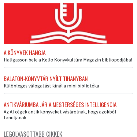
A KÖNYVEK HANGJA
Hallgasson bele a Kello Könyvkultúra Magazin bibliopodjába!
BALATON-KÖNYVTÁR NYÍLT TIHANYBAN
Különleges válogatást kínál a mini bibliotéka
ANTIKVÁRIUMBA JÁR A MESTERSÉGES INTELLIGENCIA
Az AI cégek antik könyveket vásárolnak, hogy azokból
tanuljanak
LEGOLVASOTTABB CIKKEK