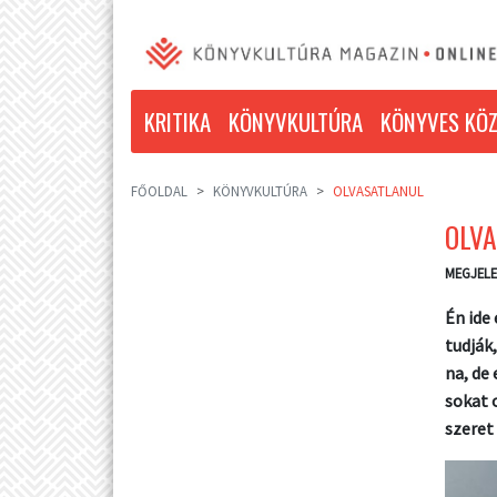
KRITIKA
KÖNYVKULTÚRA
KÖNYVES KÖZ
FŐOLDAL
KÖNYVKULTÚRA
OLVASATLANUL
OLV
MEGJELE
Én ide
tudják
na, de
sokat 
szeret