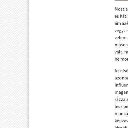
Most a
és hát
ám azé
vegyti
velem 
másnap
vált, 
ne mon
Az els
azonba
influe
magam 
rázza 
lesz p
munkás
képzav
kisebb