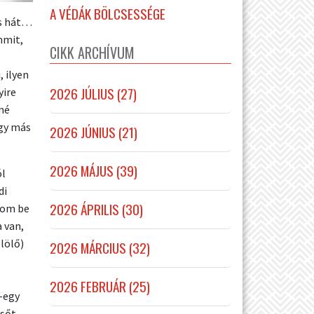
A VÉDÁK BÖLCSESSÉGE
és hát…
mmit,
CIKK ARCHÍVUM
 ilyen
2026 JÚLIUS (27)
yire
mé
ogy más
2026 JÚNIUS (21)
2026 MÁJUS (39)
ól
di
2026 ÁPRILIS (30)
atom be
 van,
űlölő)
2026 MÁRCIUS (32)
2026 FEBRUÁR (25)
-egy
 sőt