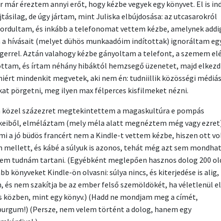
r már éreztem annyi erőt, hogy kézbe vegyek egy könyvet. El is i
jtásilag, de úgy jártam, mint Juliska elbújdosása: az utcasarokról
fordultam, és inkább a telefonomat vettem kézbe, amelynek addi
 a hívásait (melyet dühös munkaadóim indítottak) ignoráltam e
gerrel. Aztán valahogy kézbe gányoltam a telefont, a szemem el
ottam, és írtam néhány hibáktól hemzsegő üzenetet, majd elkez
miért mindenkit megvetek, aki nem én: tudniillik közösségi médiá
kat pörgetni, meg ilyen max félperces kisfilmeket nézni.
 közel százezret megtekintettem a magaskultúra e pompás
eiből, elméláztam (mely méla alatt megnéztem még vagy ezret)
mi a jó büdös francért nem a Kindle-t vettem kézbe, hiszen ott vo
n mellett, és kábé a súlyuk is azonos, tehát még azt sem mondha
em tudnám tartani. (Egyébként meglepően hasznos dolog 200 ol
b könyveket Kindle-ön olvasni: súlya nincs, és kiterjedése is alig
n, és nem szakítja be az ember felső szemöldökét, ha véletlenül el
s közben, mint egy könyv.) (Hadd ne mondjam meg a címét,
urgum!) (Persze, nem velem történt a dolog, hanem egy