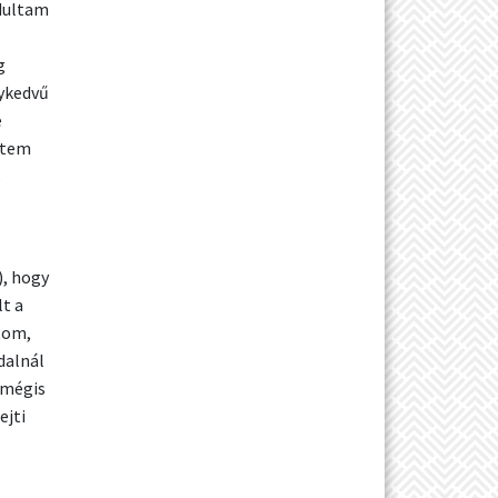
ndultam
g
gykedvű
é
dtem
s
, hogy
lt a
tom,
dalnál
, mégis
ejti