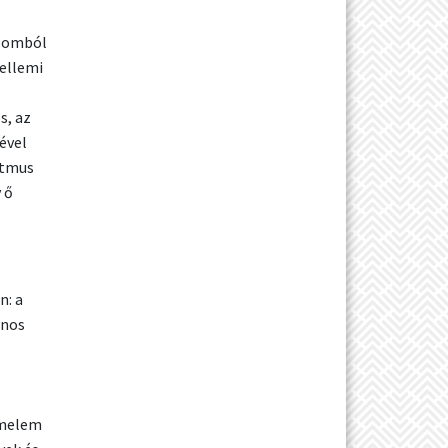
álomból
zellemi
s, az
ével
itmus
 ő
n: a
onos
emelem