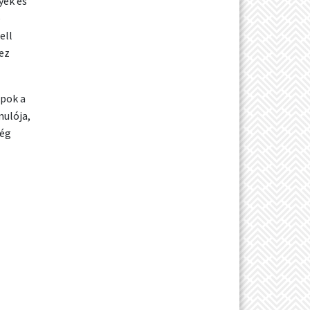
yek és
e
ell
 ez
apok a
mulója,
még