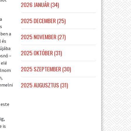
2026 JANUÁR (34)
a
2025 DECEMBER (25)
s
mben a
2025 NOVEMBER (27)
 és
dújába
2025 OKTÓBER (31)
osnő –
ő elé
2025 SZEPTEMBER (30)
tolnom
m,
2025 AUGUSZTUS (31)
lemelni
 este
ig,
 is