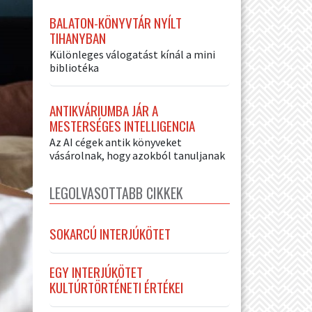
BALATON-KÖNYVTÁR NYÍLT
TIHANYBAN
Különleges válogatást kínál a mini
bibliotéka
ANTIKVÁRIUMBA JÁR A
MESTERSÉGES INTELLIGENCIA
Az AI cégek antik könyveket
vásárolnak, hogy azokból tanuljanak
LEGOLVASOTTABB CIKKEK
SOKARCÚ INTERJÚKÖTET
EGY INTERJÚKÖTET
KULTÚRTÖRTÉNETI ÉRTÉKEI