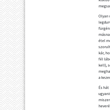
megsav
Olyan 
legdur
fürgén
másnap
étel m
szorul
kár, ho
fél lá
kell),
meghal
a keze
És hát
ugyani
miszer
heveré