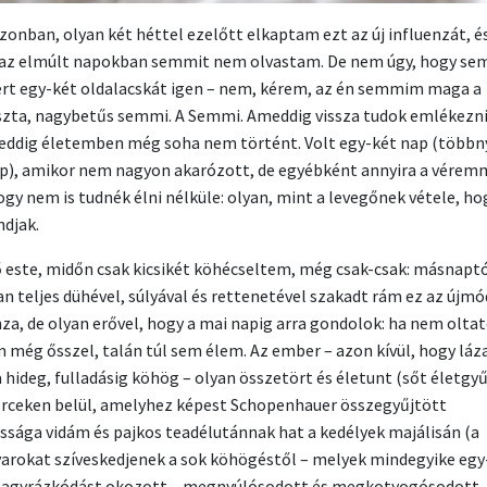
zonban, olyan két héttel ezelőtt elkaptam ezt az új influenzát, 
 az elmúlt napokban semmit nem olvastam. De nem úgy, hogy se
rt egy-két oldalacskát igen – nem, kérem, az én semmim maga a
szta, nagybetűs semmi. A Semmi. Ameddig vissza tudok emlékezni,
eddig életemben még soha nem történt. Volt egy-két nap (többn
), amikor nem nagyon akarózott, de egyébként annyira a vérem
hogy nem is tudnék élni nélküle: olyan, mint a levegőnek vétele, h
djak.
ő este, midőn csak kicsikét köhécseltem, még csak-csak: másnapt
n teljes dühével, súlyával és rettenetével szakadt rám ez az újmó
nza, de olyan erővel, hogy a mai napig arra gondolok: ha nem olt
még ősszel, talán túl sem élem. Az ember – azon kívül, hogy láza
a hideg, fulladásig köhög – olyan összetört és életunt (sőt életgy
erceken belül, amelyhez képest Schopenhauer összegyűjtött
sága vidám és pajkos teadélutánnak hat a kedélyek majálisán (a
arokat szíveskedjenek a sok köhögéstől – melyek mindegyike egy
 agyrázkódást okozott – megnyúlósodott és megkotyogósodott,