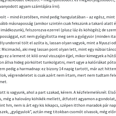
anyodott agyam számlájára írni).
volt – mind érzetében, mind pedig hangulatában – az egész, mint 
vább másnaposság (amikor szintén csak fekszünk a takaró alatt é
 imádkozunk), felszorozva ezerrel (plusz láz és köhögés); de sze
ossággal, ezt nem gyógyította meg sem a gyógysör (minden ital
ély undorral tölt el azóta is, lassan olyan vagyok, mint a Nyuszi o
t Micimackó, aki meg lassan pont olyan lett, mint egy núbiai tánc
gy ez a lement öt kiló orvul visszajön éjjel, mikor kimegyek a hűt
bon állva hideg pörköltet tunkolgatni, mert ugye a kalóriákat pó
 sem pedig a harmadnap: ez bizony 14 napig tartott, már azt hitte
ok, végrendeletet is csak azért nem írtam, mert nem tudtam fe
met.
 ott is vagyunk, ahol a part szakad, kérem. A kézfelemelésnél. Első
s, még a halovány köhikék mellett, átfutott agyamon a gondolat,
int hm, nem is árt egy kis kikapcs, szépen itthon maradok pár nap
szek, „gyógyulok”, aztán meg titokban csomót olvasok, még előre