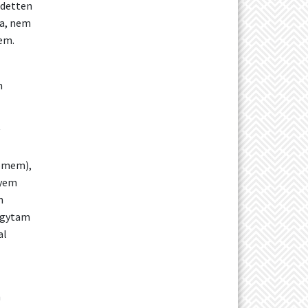
edetten
ja, nem
em.
m
zemem),
nyem
n
hagytam
al
n