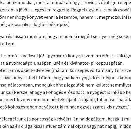
k a penzumokkal, mert a február amúgy is rövid, szóval igen elég
gettem a jövőt… egészen reggelig. Reggel ugyanis, csodák csodá
rőm nemhogy könyvet venni a kezembe, hanem… megmozdulni s
még a klasszikus döglöttbéka-póz.)
an és lassan mondom, hogy mindenki megértse: ilyet még sose
ztaltam.
lt csomó – ráadásul jó! – gyönyörű könyv a szemem előtt; csak úgy
tt a nyomdaágon, szépen, üdén és kívánatos-pirospozsgásan,
tettem is őket kedvtelve (már amikor képes voltam kinyitni a s
n kívül annyi tellett tőlem, hogy halkan nyögjek és folyjon a kön
nsajnálatomban, mondjuk ahhoz legalább nem kellett semmilye
nka. (Persze, ahogy a köhögés erősödött, a nyögést is inkább 
be, mert bizony mondom néktek, újabb és újabb, fulladásos haláll
ető köhögésrohamot váltott ki minden egyes szaros kis nyöget.)
y éldegéltünk (a pontosság kedvéért: én haldogáltam, baszki!) mi
skén az én drága kicsi Influenzámmal olyan vagy hat napig, midő