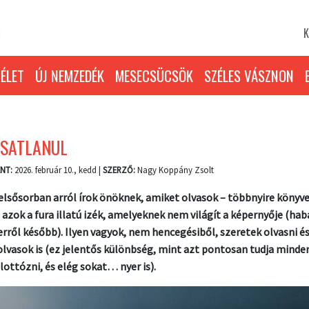
K
ÉLET
ÚJ NEMZEDÉK
MESECSÜCSÖK
SZÉLES VÁSZNON
ASATLANUL
NT:
2026. február 10., kedd |
SZERZŐ:
Nagy Koppány Zsolt
 elsősorban arról írok önöknek, amiket olvasok – többnyire könyve
, azok a fura illatú izék, amelyeknek nem világít a képernyője (ha
 erről később). Ilyen vagyok, nem hencegésiből, szeretek olvasni é
olvasok is (ez jelentős különbség, mint azt pontosan tudja minden
 lottózni, és elég sokat… nyer is).