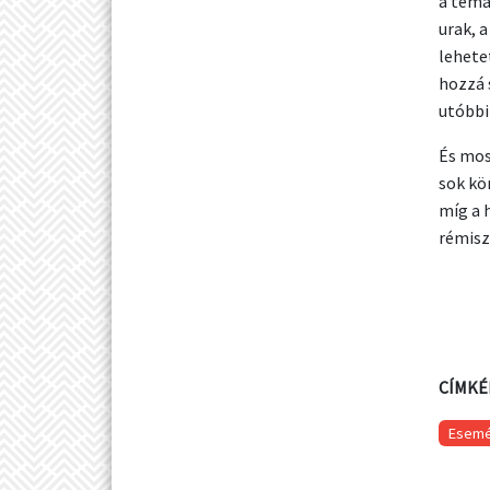
a témá
urak, 
lehete
hozzá 
utóbbi
És mos
sok kö
míg a h
rémisz
CÍMKÉ
Esem