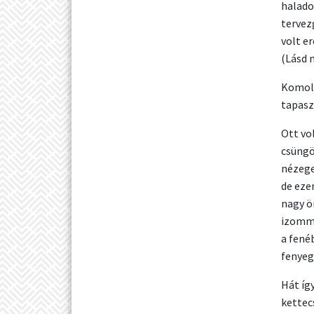
halado
tervez
volt e
(Lásd 
Komoly
tapas
Ott vo
csüngö
nézege
de eze
nagy ö
izommu
a fené
fenyeg
Hát íg
kettec