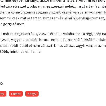
t, mint egy téli járványt, akkor minden a helyére kerül: drága hölg
a kultúra elveszett, odavan, megszerezni nehéz, megtartani szint
tlen, a könnyű szemrágógumi viszont kéznél van bármikor, nem k
semmi, csak nyitva tartani bírt szem és némi hüvelykujj-izomzat,
 a görgetéshez.
t már rettegek attól is, visszatérnek-e valaha azok a régi, szép n
nyvvel, vagy maradok én is tucatember, felhasználó, kisfilmek bá
alál a földi léttől el nem választ. Nincs válasz, vagyis van, de az 
tőbb, mint ha nem lenne.
K:
ény
Humor
Könyv