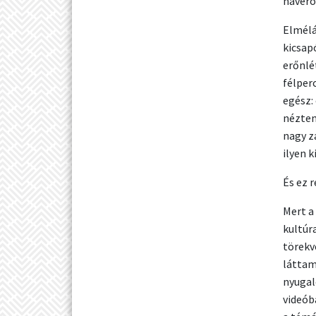
havero
Elmélá
kicsap
erőnlé
félper
egész:
néztem
nagy z
ilyen 
És ez 
Mert a
kultúra
törekv
láttam
nyugal
videób