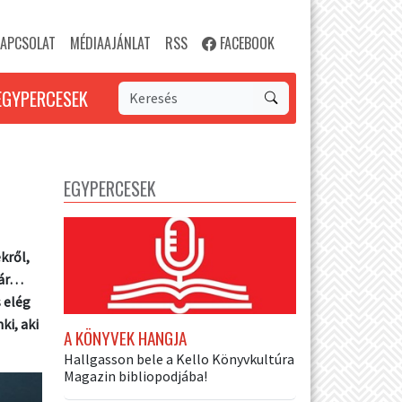
APCSOLAT
MÉDIAAJÁNLAT
RSS
FACEBOOK
EGYPERCESEK
EGYPERCESEK
kről,
bár…
s elég
ki, aki
A KÖNYVEK HANGJA
Hallgasson bele a Kello Könyvkultúra
Magazin bibliopodjába!