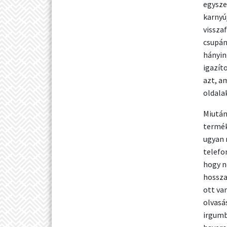
egysze
karnyú
vissza
csupán
hányin
igazít
azt, a
oldala
Miután
termék
ugyan 
telefo
hogy n
hosszab
ott va
olvasá
irgumb