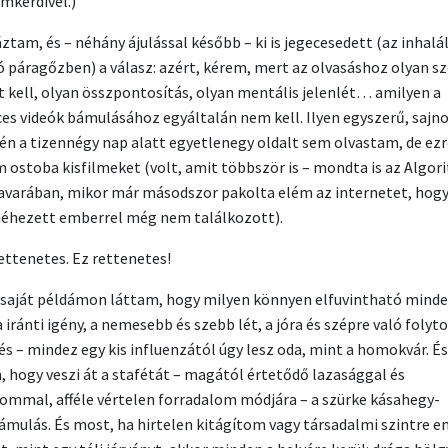
mkérdivel.)
ztam, és – néhány ájulással később – ki is jegecesedett (az inhal
ó páragőzben) a válasz: azért, kérem, mert az olvasáshoz olyan s
t kell, olyan összpontosítás, olyan mentális jelenlét… amilyen a
ces videók bámulásához egyáltalán nem kell. Ilyen egyszerű, sajno
 én a tizennégy nap alatt egyetlenegy oldalt sem olvastam, de ezr
 ostoba kisfilmeket (volt, amit többször is – mondta is az Algor
avarában, mikor már másodszor pakolta elém az internetet, hogy
kiéhezett emberrel még nem találkozott).
rettenetes. Ez rettenetes!
 saját példámon láttam, hogy milyen könnyen elfuvintható minde
 iránti igény, a nemesebb és szebb lét, a jóra és szépre való folyt
és – mindez egy kis influenzától úgy lesz oda, mint a homokvár. És
, hogy veszi át a stafétát – magától értetődő lazasággal és
ommal, afféle vértelen forradalom módjára – a szürke kásahegy-
ámulás. És most, ha hirtelen kitágítom vagy társadalmi szintre 