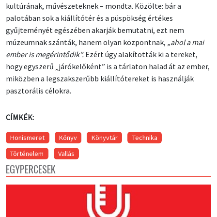
kultúrának, művészeteknek – mondta. Közölte: bár a
palotában sok a kiállítótér és a püspökség értékes
gyűjteményét egészében akarják bemutatni, ezt nem
múzeumnak szánták, hanem olyan központnak,
„ahol a mai
ember is megérintődik”.
Ezért úgy alakították ki a tereket,
hogy egyszerű „járókelőként” is a tárlaton halad át az ember,
miközben a legszakszerűbb kiállítótereket is használják
pasztorális célokra.
CÍMKÉK:
Honismeret
Könyv
Könyvtár
Technika
Történelem
Vallás
EGYPERCESEK