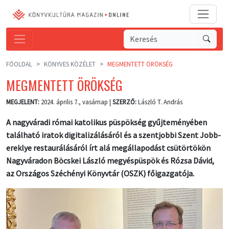
FŐOLDAL
KÖNYVES KÖZÉLET
MEGMENTETT ÖRÖKSÉG
MEGMENTETT ÖRÖKSÉG
MEGJELENT:
2024. április 7., vasárnap |
SZERZŐ:
László T. András
A nagyváradi római katolikus püspökség gyűjteményében
található iratok digitalizálásáról és a szentjobbi Szent Jobb-
ereklye restaurálásáról írt alá megállapodást csütörtökön
Nagyváradon Böcskei László megyéspüspök és Rózsa Dávid,
az Országos Széchényi Könyvtár (OSZK) főigazgatója.