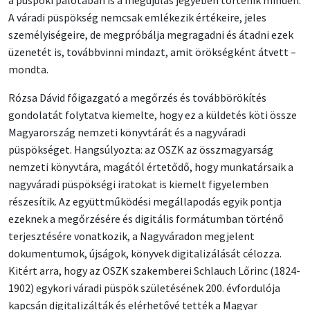
A váradi püspökség nemcsak emlékezik értékeire, jeles
személyiségeire, de megpróbálja megragadni és átadni ezek
üzenetét is, továbbvinni mindazt, amit örökségként átvett –
mondta.
Rózsa Dávid főigazgató a megőrzés és továbbörökítés
gondolatát folytatva kiemelte, hogy ez a küldetés köti össze
Magyarország nemzeti könyvtárát és a nagyváradi
püspökséget. Hangsúlyozta: az OSZK az összmagyarság
nemzeti könyvtára, magától értetődő, hogy munkatársaik a
nagyváradi püspökségi iratokat is kiemelt figyelemben
részesítik. Az együttműködési megállapodás egyik pontja
ezeknek a megőrzésére és digitális formátumban történő
terjesztésére vonatkozik, a Nagyváradon megjelent
dokumentumok, újságok, könyvek digitalizálását célozza.
Kitért arra, hogy az OSZK szakemberei Schlauch Lőrinc (1824-
1902) egykori váradi püspök születésének 200. évfordulója
kapcsán digitalizálták és elérhetővé tették a Magyar