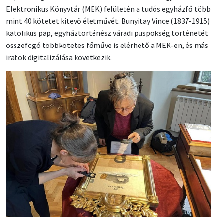
Elektronikus Könyvtár (MEK) felületén a tudós egyházfő több
mint 40 kötetet kitevő életművét. Bunyitay Vince (1837-1915)
katolikus pap, egyháztörténész váradi püspökség történetét
összefogó többkötetes főműve is elérhető a MEK-en, és más
iratok digitalizálása következik.