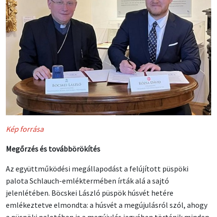
Kép forrása
Megőrzés és továbbörökítés
Az együttműködési megállapodást a felújított püspöki
palota Schlauch-emléktermében írták alá a sajtó
jelenlétében. Böcskei László püspök húsvét hetére
emlékeztetve elmondta: a húsvét a megújulásról szól, ahogy
a püspöki palotában is a megújulás jegyében történik minden.