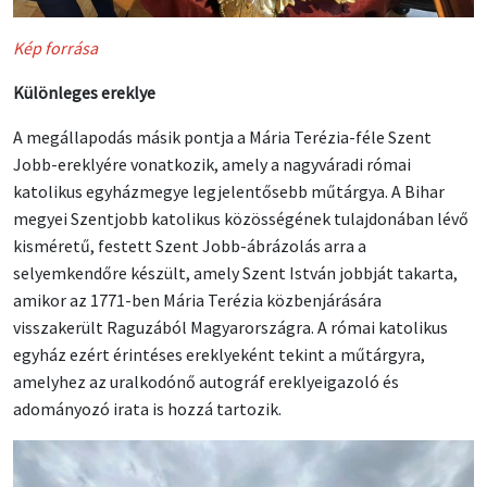
Kép forrása
Különleges ereklye
A megállapodás másik pontja a Mária Terézia-féle Szent
Jobb-ereklyére vonatkozik, amely a nagyváradi római
katolikus egyházmegye legjelentősebb műtárgya. A Bihar
megyei Szentjobb katolikus közösségének tulajdonában lévő
kisméretű, festett Szent Jobb-ábrázolás arra a
selyemkendőre készült, amely Szent István jobbját takarta,
amikor az 1771-ben Mária Terézia közbenjárására
visszakerült Raguzából Magyarországra. A római katolikus
egyház ezért érintéses ereklyeként tekint a műtárgyra,
amelyhez az uralkodónő autográf ereklyeigazoló és
adományozó irata is hozzá tartozik.