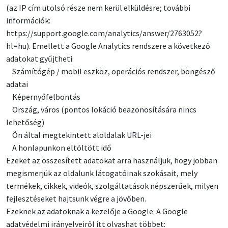
(az IP cím utolsó része nem kerül elküldésre; további
információk:
https://support.google.com/analytics/answer/2763052?
hl=hu). Emellett a Google Analytics rendszere a következő
adatokat gyűjtheti:
Számítógép / mobil eszköz, operációs rendszer, böngésző
adatai
Képernyőfelbontás
Ország, város (pontos lokáció beazonosítására nincs
lehetőség)
Ön által megtekintett aloldalak URL-jei
A honlapunkon eltöltött idő
Ezeket az összesített adatokat arra használjuk, hogy jobban
megismerjük az oldalunk látogatóinak szokásait, mely
termékek, cikkek, videók, szolgáltatások népszerűek, milyen
fejlesztéseket hajtsunk végre a jövőben.
Ezeknek az adatoknak a kezelője a Google. A Google
adatvédelmi irányelveiről itt olvashat többet: