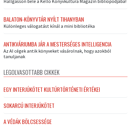
Hallgasson bele a Kello Könyvkultúra Magazin bibliopodjába!
BALATON-KÖNYVTÁR NYÍLT TIHANYBAN
Különleges válogatást kínál a mini bibliotéka
ANTIKVÁRIUMBA JÁR A MESTERSÉGES INTELLIGENCIA
Az AI cégek antik könyveket vásárolnak, hogy azokból
tanuljanak
LEGOLVASOTTABB CIKKEK
EGY INTERJÚKÖTET KULTÚRTÖRTÉNETI ÉRTÉKEI
SOKARCÚ INTERJÚKÖTET
A VÉDÁK BÖLCSESSÉGE