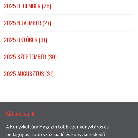
2025 DECEMBER (25)
2025 NOVEMBER (27)
2025 OKTÓBER (31)
2025 SZEPTEMBER (30)
2025 AUGUSZTUS (31)
Küldetésünk
A Könyvkultúra Magazin több ezer könyvtáros és
pedagógus, több száz kiadó és könyvkereskedő