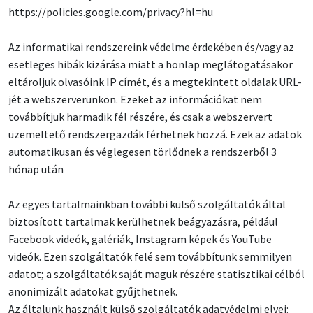
https://policies.google.com/privacy?hl=hu
Az informatikai rendszereink védelme érdekében és/vagy az
esetleges hibák kizárása miatt a honlap meglátogatásakor
eltároljuk olvasóink IP címét, és a megtekintett oldalak URL-
jét a webszerverünkön. Ezeket az információkat nem
továbbítjuk harmadik fél részére, és csak a webszervert
üzemeltető rendszergazdák férhetnek hozzá. Ezek az adatok
automatikusan és véglegesen törlődnek a rendszerből 3
hónap után
Az egyes tartalmainkban további külső szolgáltatók által
biztosított tartalmak kerülhetnek beágyazásra, például
Facebook videók, galériák, Instagram képek és YouTube
videók. Ezen szolgáltatók felé sem továbbítunk semmilyen
adatot; a szolgáltatók saját maguk részére statisztikai célból
anonimizált adatokat gyűjthetnek.
Az általunk használt külső szolgáltatók adatvédelmi elvei: