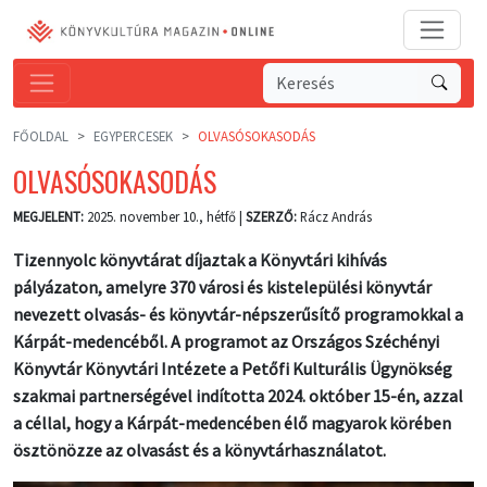
FŐOLDAL
EGYPERCESEK
OLVASÓSOKASODÁS
OLVASÓSOKASODÁS
MEGJELENT:
2025. november 10., hétfő |
SZERZŐ:
Rácz András
Tizennyolc könyvtárat díjaztak a Könyvtári kihívás
pályázaton, amelyre 370 városi és kistelepülési könyvtár
nevezett olvasás- és könyvtár-népszerűsítő programokkal a
Kárpát-medencéből. A programot az Országos Széchényi
Könyvtár Könyvtári Intézete a Petőfi Kulturális Ügynökség
szakmai partnerségével indította 2024. október 15-én, azzal
a céllal, hogy a Kárpát-medencében élő magyarok körében
ösztönözze az olvasást és a könyvtárhasználatot.