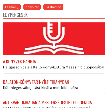
Esemény
Könyvtár
Szabadidő
EGYPERCESEK
A KÖNYVEK HANGJA
Hallgasson bele a Kello Könyvkultúra Magazin bibliopodjába!
BALATON-KÖNYVTÁR NYÍLT TIHANYBAN
Különleges válogatást kínál a mini bibliotéka
ANTIKVÁRIUMBA JÁR A MESTERSÉGES INTELLIGENCIA
Az AI cégek antik könyveket vásárolnak, hogy azokból