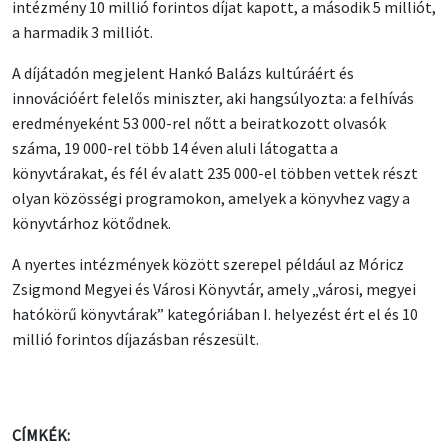
intézmény 10 millió forintos díjat kapott, a második 5 milliót,
a harmadik 3 milliót.
A díjátadón megjelent Hankó Balázs kultúráért és
innovációért felelős miniszter, aki hangsúlyozta: a felhívás
eredményeként 53 000-rel nőtt a beiratkozott olvasók
száma, 19 000-rel több 14 éven aluli látogatta a
könyvtárakat, és fél év alatt 235 000-el többen vettek részt
olyan közösségi programokon, amelyek a könyvhez vagy a
könyvtárhoz kötődnek.
A nyertes intézmények között szerepel például az Móricz
Zsigmond Megyei és Városi Könyvtár, amely „városi, megyei
hatókörű könyvtárak” kategóriában I. helyezést ért el és 10
millió forintos díjazásban részesült.
CÍMKÉK: