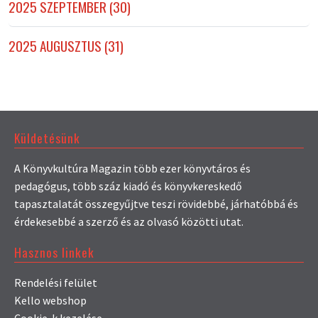
2025 SZEPTEMBER (30)
2025 AUGUSZTUS (31)
Küldetésünk
A Könyvkultúra Magazin több ezer könyvtáros és
pedagógus, több száz kiadó és könyvkereskedő
tapasztalatát összegyűjtve teszi rövidebbé, járhatóbbá és
érdekesebbé a szerző és az olvasó közötti utat.
Hasznos linkek
Rendelési felület
Kello webshop
Cookie-k kezelése