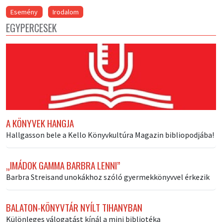
Esemény
Irodalom
EGYPERCESEK
A KÖNYVEK HANGJA
Hallgasson bele a Kello Könyvkultúra Magazin bibliopodjába!
„IMÁDOK GAMMA BARBRA LENNI”
Barbra Streisand unokákhoz szóló gyermekkönyvvel érkezik
BALATON-KÖNYVTÁR NYÍLT TIHANYBAN
Különleges válogatást kínál a mini bibliotéka