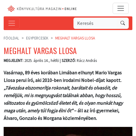
FŐOLDAL
EGYPERCESEK
MEGHALT VARGAS LLOSA
MEGHALT VARGAS LLOSA
MEGJELENT:
2025. április 14., hétfő |
SZERZŐ:
Rácz András
Vasárnap, 89 éves korában Limában elhunyt Mario Vargas
Llosa perui író, aki 2010-ben irodalmi Nobel-díjat kapott.
„Távozása elszomorítja rokonait, barátait és olvasóit, de
reméljük, mi is megnyugvást találnak abban, hogy hosszú,
változatos és gyümölcsöző életet élt, és olyan munkát hagy
maga után, amely túl fogja élni őt”
– áll az író gyermekei,
Álvaro, Gonzalo és Morgana közleményében.