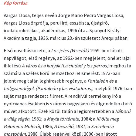
Kép forrása
Vargas Llosa, teljes nevén Jorge Mario Pedro Vargas Llosa,
Vargas Llosa őrgrófja, perui író, esszéista, újságíró,
irodalomkritikus, akadémikus, 1996 óta a Spanyol Királyi
Akadémia tagja, 1936. március 28.-án született Arequipában.
Első novelláskötete, a
Los jefes (Vezetők)
1959-ben látott
napvilágot, első regénye, az 1962-ben megjelent, önéletrajzi
ihletésű
A város és a kutyák (La ciudad y los perros)
meghozta
számára a széles körű nemzetközi elismerést. 1973-ban
jelent meg talán leghíresebb regénye, a
Pantaleón és a
hölgyvendégek (Pantaleón y las visitadoras)
, melyből 1976-ban
saját maga rendezett filmet. A rendkívül termékeny író a
nyolcvanas években is számos nagysikerű és elgondolkoztató
művet alkotott. Ezek közül talán a legismertebben a
Háború
a világ végén
, 1981; a
Mayta története
, 1984; a
Ki ölte meg
Palomino Molerót
, 1986,
A beszélő
, 1987; a
Szeretem a
mostohám
, 1988. Újabb regényei közül 2000-ben látott