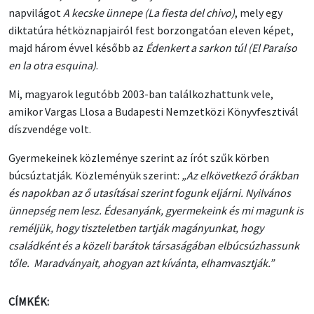
napvilágot
A kecske ünnepe (La fiesta del chivo)
, mely egy
diktatúra hétköznapjairól fest borzongatóan eleven képet,
majd három évvel később az
Édenkert a sarkon túl (El Paraíso
en la otra esquina)
.
Mi, magyarok legutóbb 2003-ban találkozhattunk vele,
amikor Vargas Llosa a Budapesti Nemzetközi Könyvfesztivál
díszvendége volt.
Gyermekeinek közleménye szerint az írót szűk körben
búcsúztatják. Közleményük szerint:
„Az elkövetkező órákban
és napokban az ő utasításai szerint fogunk eljárni. Nyilvános
ünnepség nem lesz. Édesanyánk, gyermekeink és mi magunk is
reméljük, hogy tiszteletben tartják magányunkat, hogy
családként és a közeli barátok társaságában elbúcsúzhassunk
tőle. Maradványait, ahogyan azt kívánta, elhamvasztják.”
CÍMKÉK: