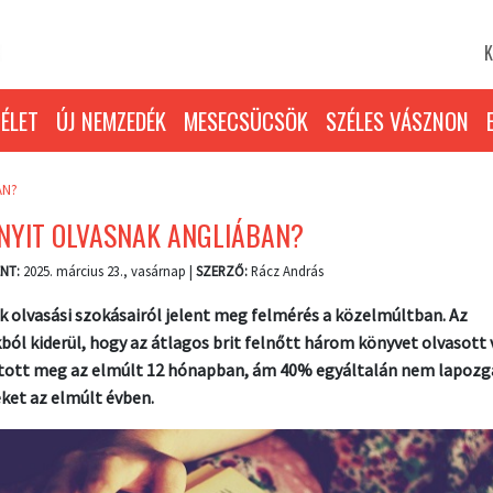
K
ÉLET
ÚJ NEMZEDÉK
MESECSÜCSÖK
SZÉLES VÁSZNON
AN?
NYIT OLVASNAK ANGLIÁBAN?
NT:
2025. március 23., vasárnap |
SZERZŐ:
Rácz András
ek olvasási szokásairól jelent meg felmérés a közelmúltban. Az
ból kiderül, hogy az átlagos brit felnőtt három könyvet olvasott
tott meg az elmúlt 12 hónapban, ám 40% egyáltalán nem lapozg
ket az elmúlt évben.