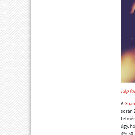
Kép fo
A
Guar
során 
felmér
úgy, h
4% 50-