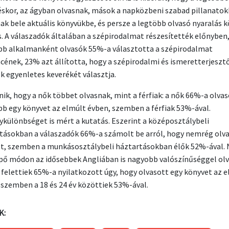
éskor, az ágyban olvasnak, mások a napközbeni szabad pillanato
ak bele aktuális könyvükbe, és persze a legtöbb olvasó nyaralás 
as. A válaszadók általában a szépirodalmat részesítették előnyben,
bb alkalmanként olvasók 55%-a választotta a szépirodalmat
cének, 23% azt állította, hogy a szépirodalmi és ismeretterjeszt
k egyenletes keverékét választja.
nik, hogy a nők többet olvasnak, mint a férfiak: a nők 66%-a olvas
bb egy könyvet az elmúlt évben, szemben a férfiak 53%-ával.
ykülönbséget is mért a kutatás. Eszerint a középosztálybeli
tásokban a válaszadók 66%-a számolt be arról, hogy nemrég olv
t, szemben a munkásosztálybeli háztartásokban élők 52%-ával.
ő módon az idősebbek Angliában is nagyobb valószínűséggel olv
v felettiek 65%-a nyilatkozott úgy, hogy olvasott egy könyvet az 
 szemben a 18 és 24 év közöttiek 53%-ával.
K: