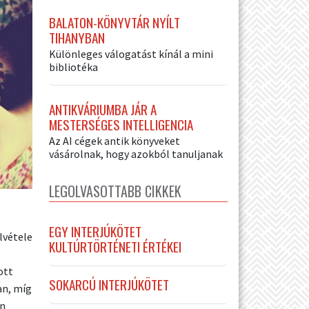
BALATON-KÖNYVTÁR NYÍLT
TIHANYBAN
Különleges válogatást kínál a mini
bibliotéka
ANTIKVÁRIUMBA JÁR A
MESTERSÉGES INTELLIGENCIA
Az AI cégek antik könyveket
vásárolnak, hogy azokból tanuljanak
LEGOLVASOTTABB CIKKEK
EGY INTERJÚKÖTET
lvétele
KULTÚRTÖRTÉNETI ÉRTÉKEI
ott
SOKARCÚ INTERJÚKÖTET
an, míg
en