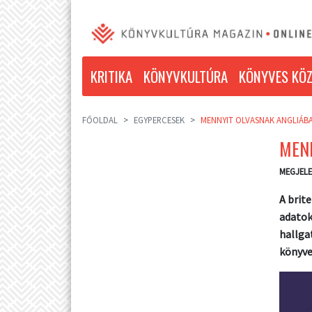
KRITIKA
KÖNYVKULTÚRA
KÖNYVES KÖZ
FŐOLDAL
EGYPERCESEK
MENNYIT OLVASNAK ANGLIÁB
MEN
MEGJELE
A brit
adatok
hallga
könyve