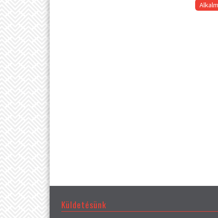
Alkal
Küldetésünk