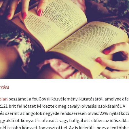
rrása
dian
beszámol a YouGov új közvélemény-kutatásáról, amelynek fe
2121 brit felnőttet kérdeztek meg tavalyi olvasási szokásairól. A
és szerint az angolok negyede rendszeresen olvas: 22% nyilatkoz
ogy akár öt könyvet is olvasott vagy hallgatott ebben az időszakb
nél is több könyvet fogyasztott el. Az is kiderült, hogy a legtöbb