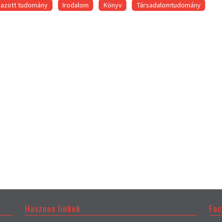
mazott tudomány
Irodalom
Könyv
Társadalomtudomány
Hasznos linkek
Fa