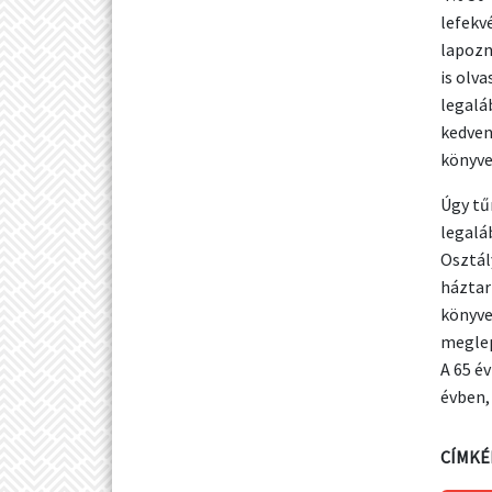
lefekv
lapozn
is olv
legalá
kedven
könyve
Úgy tű
legalá
Osztál
háztar
könyve
meglep
A 65 é
évben,
CÍMKÉ