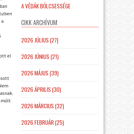
A VÉDÁK BÖLCSESSÉGE
kban
közben
CIKK ARCHÍVUM
 a
ő
2026 JÚLIUS (27)
2026 JÚNIUS (21)
ott el
2026 MÁJUS (39)
asott
 Nem
2026 ÁPRILIS (30)
asnak.
elmúlt
2026 MÁRCIUS (32)
2026 FEBRUÁR (25)