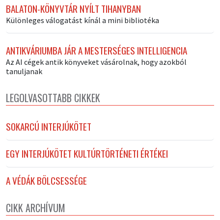
BALATON-KÖNYVTÁR NYÍLT TIHANYBAN
Különleges válogatást kínál a mini bibliotéka
ANTIKVÁRIUMBA JÁR A MESTERSÉGES INTELLIGENCIA
Az AI cégek antik könyveket vásárolnak, hogy azokból
tanuljanak
LEGOLVASOTTABB CIKKEK
SOKARCÚ INTERJÚKÖTET
EGY INTERJÚKÖTET KULTÚRTÖRTÉNETI ÉRTÉKEI
A VÉDÁK BÖLCSESSÉGE
CIKK ARCHÍVUM