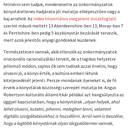
felmérni sem tudjuk, mindenesetre az önkormányzatok
könyvtárellenes hadjárata jól mutatja: elképesztően nagy a
baj arrafelé. Az
Index hírportálon megjelent összefoglaló
szerint mások mellett 13 Aberdeenshire-ben 13, Moray-ban 7
és Perthshire-ben pedig 5 közkönyvtár bezárását tervezik,
mert azok jelentős anyagi gondokkal küzdenek.
Természetesen vannak, akik ellenzék az önkormányzatok
irracionális racionalizálási terveit, de a tragikus helyzetre
jellemző módon, sajnos ők sem tudnak azzal érvelni, hogy
olvasni jó, a könyv érték, a kultúra emberi létünk
kiteljesedését jelenti. Persze mondanak ilyeneket is, de fő
érveik a könyvtárak közösségi szerepét mutatja be. Angus
Robertson kulturális államtitkár például azt hangsúlyozta az
üggyel kapcsolatban, hogy a könyvtárak
„olyan helyek, ahol
lehet olvasni, kutatni, pihenni, melegben lenni, valamint
digitális szolgáltatásokhoz is hozzáférni. Arról nem is beszélve,
hogy a legtöbb könyvtárnak olyan tárgyalótermei vannak,