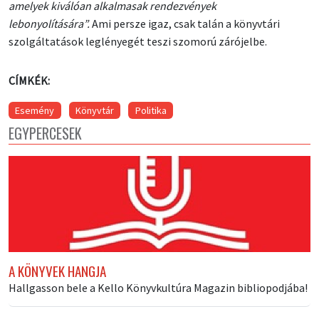
amelyek kiválóan alkalmasak rendezvények
lebonyolítására”.
Ami persze igaz, csak talán a könyvtári
szolgáltatások leglényegét teszi szomorú zárójelbe.
CÍMKÉK:
Esemény
Könyvtár
Politika
EGYPERCESEK
A KÖNYVEK HANGJA
Hallgasson bele a Kello Könyvkultúra Magazin bibliopodjába!