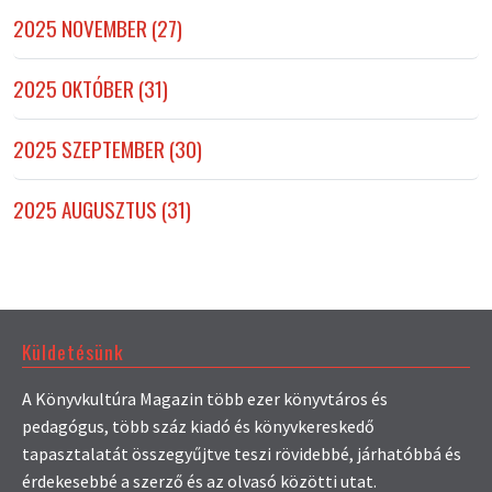
2025 NOVEMBER (27)
2025 OKTÓBER (31)
2025 SZEPTEMBER (30)
2025 AUGUSZTUS (31)
Küldetésünk
A Könyvkultúra Magazin több ezer könyvtáros és
pedagógus, több száz kiadó és könyvkereskedő
tapasztalatát összegyűjtve teszi rövidebbé, járhatóbbá és
érdekesebbé a szerző és az olvasó közötti utat.