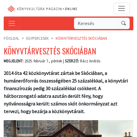
FŐOLDAL
EGYPERCESEK
KÖNYVTÁRVESZTÉS SKÓCIÁBAN
KÖNYVTÁRVESZTÉS SKÓCIÁBAN
MEGJELENT:
2025. február 7., péntek |
SZERZŐ:
Rácz András
2014 óta 42 közkönyvtárat zártak be Skóciában, a
humánerőforrás összességében 25 százalékkal, a könyvtári
finanszírozás pedig 30 százalékkal csökkent. A
hátborzongató adatra azután derült fény, hogy
nyilvánosságra került: számos skót önkormányzat azt
tervezi, hogy bezárja a közkönyvtárait.