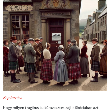
Kép forrása
Hogy milyen tragikus kultúravesztés zajlik Skóciában azt