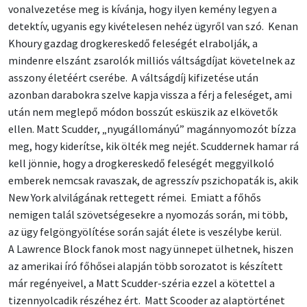
vonalvezetése meg is kívánja, hogy ilyen kemény legyen a
detektív, ugyanis egy kivételesen nehéz ügyről van szó. Kenan
Khoury gazdag drogkereskedő feleségét elrabolják, a
mindenre elszánt zsarolók milliós váltságdíjat követelnek az
asszony életéért cserébe. A váltságdíj kifizetése után
azonban darabokra szelve kapja vissza a férj a feleséget, ami
után nem meglepő módon bosszút esküszik az elkövetők
ellen. Matt Scudder, „nyugállományú” magánnyomozót bízza
meg, hogy kiderítse, kik ölték meg nejét. Scuddernek hamar rá
kell jönnie, hogy a drogkereskedő feleségét meggyilkoló
emberek nemcsak ravaszak, de agresszív pszichopaták is, akik
New York alvilágának rettegett rémei. Emiatt a főhős
nemigen talál szövetségesekre a nyomozás során, mi több,
az ügy felgöngyölítése során saját élete is veszélybe kerül.
A Lawrence Block fanok most nagy ünnepet ülhetnek, hiszen
az amerikai író főhősei alapján több sorozatot is készített
már regényeivel, a Matt Scudder-széria ezzel a kötettel a
tizennyolcadik részéhez ért. Matt Scooder az alaptörténet