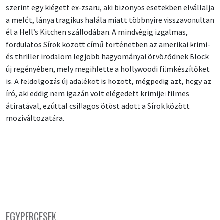
szerint egy kiégett ex-zsaru, aki bizonyos esetekben elvállalja
a melót, lánya tragikus halála miatt többnyire visszavonultan
él a Hell’s Kitchen szállodában. A mindvégig izgalmas,
fordulatos Sírok között című történetben az amerikai krimi-
és thriller irodalom legjobb hagyományai ötvöződnek Block
új regényében, mely megihlette a hollywoodi filmkészítőket
is. A feldolgozás új adalékot is hozott, mégpedig azt, hogy az
író, aki eddig nem igazán volt elégedett krimijei filmes
átiratával, ezúttal csillagos ötöst adott a Sírok között
moziváltozatára.
EGYPERCESEK