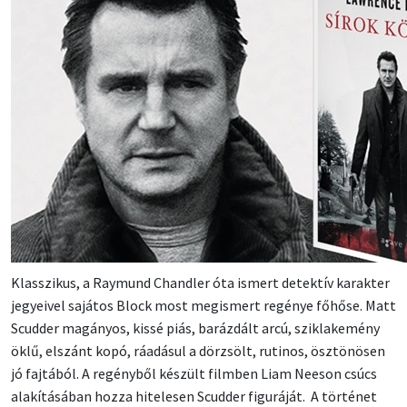
Klasszikus, a Raymund Chandler óta ismert detektív karakter
jegyeivel sajátos Block most megismert regénye főhőse. Matt
Scudder magányos, kissé piás, barázdált arcú, sziklakemény
öklű, elszánt kopó, ráadásul a dörzsölt, rutinos, ösztönösen
jó fajtából. A regényből készült filmben Liam Neeson csúcs
alakításában hozza hitelesen Scudder figuráját. A történet