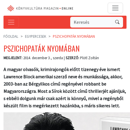
FŐOLDAL
EGYPERCESEK
PSZICHOPATÁK NYOMÁBAN
PSZICHOPATÁK NYOMÁBAN
MEGJELENT:
2014. december 3., szerda |
SZERZŐ:
Plötl Zoltán
A magyar olvasók, krimirajongók előtt tizenegy éve ismert
Lawrence Block amerikai szerző neve és munkássága, akkor,
2003-ban az Bérgyilkos című regényével robbant be
Magyarországra. Most a Sírok között című thrillerjét ajánljuk,
s ebbéli dolgunk már csak azért is könnyű, mivel a regényből
készült film is megérkezett hazánkba, s máris sikeres lett.