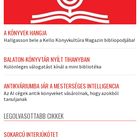
A KÖNYVEK HANGJA
Hallgasson bele a Kello Könyvkultúra Magazin bibliopodjába!
BALATON-KÖNYVTÁR NYÍLT TIHANYBAN
Különleges válogatást kínál a mini bibliotéka
ANTIKVÁRIUMBA JÁR A MESTERSÉGES INTELLIGENCIA
Az AI cégek antik könyveket vásárolnak, hogy azokból
tanuljanak
LEGOLVASOTTABB CIKKEK
SOKARCÚ INTERJÚKÖTET