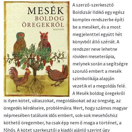
A szerző-szerkesztő
Boldizsár Ildikó egy egész
komplex rendszerbe építi
be a meséket, és a most
megjelenttel együtt hét
könyvből álló szériát. A
rendszer neve lehetne
röviden meseterápia,
melynek során a segítségre
szoruló embert a mesék
szimbolikája alapján
vezetik el a megoldás felé.
A Mesék boldog öregekről
is ilyen kötet, válaszokat, megoldásokat ad az öregség, az
öregedés kérdéseire, problémáira. Mert, hogy számos magyar
népmesében találunk idős embert, sok-sok mesehőshöz
köthető öregember, ha csak épp nem ő maga a történet, a
főhős. A kötet szerkesztői a kiadói ajánló szerint úgy