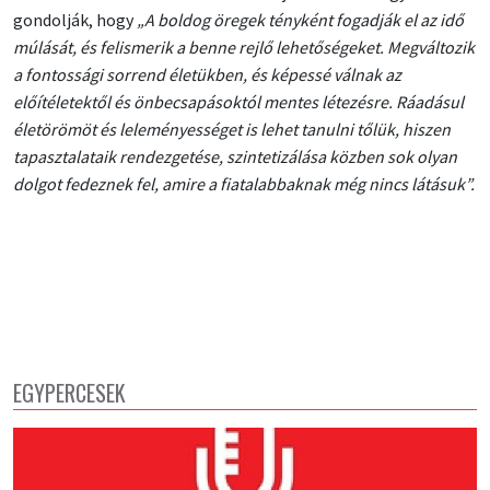
gondolják, hogy
„A boldog öregek tényként fogadják el az idő
múlását, és felismerik a benne rejlő lehetőségeket. Megváltozik
a fontossági sorrend életükben, és képessé válnak az
előítéletektől és önbecsapásoktól mentes létezésre. Ráadásul
életörömöt és leleményességet is lehet tanulni tőlük, hiszen
tapasztalataik rendezgetése, szintetizálása közben sok olyan
dolgot fedeznek fel, amire a fiatalabbaknak még nincs látásuk”.
EGYPERCESEK