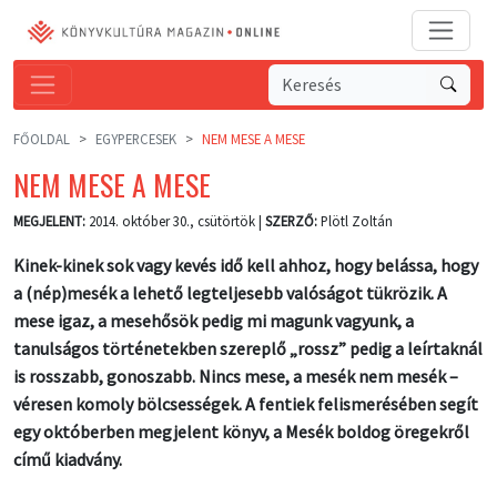
FŐOLDAL
EGYPERCESEK
NEM MESE A MESE
NEM MESE A MESE
MEGJELENT:
2014. október 30., csütörtök |
SZERZŐ:
Plötl Zoltán
Kinek-kinek sok vagy kevés idő kell ahhoz, hogy belássa, hogy
a (nép)mesék a lehető legteljesebb valóságot tükrözik. A
mese igaz, a mesehősök pedig mi magunk vagyunk, a
tanulságos történetekben szereplő „rossz” pedig a leírtaknál
is rosszabb, gonoszabb. Nincs mese, a mesék nem mesék –
véresen komoly bölcsességek. A fentiek felismerésében segít
egy októberben megjelent könyv, a Mesék boldog öregekről
című kiadvány.