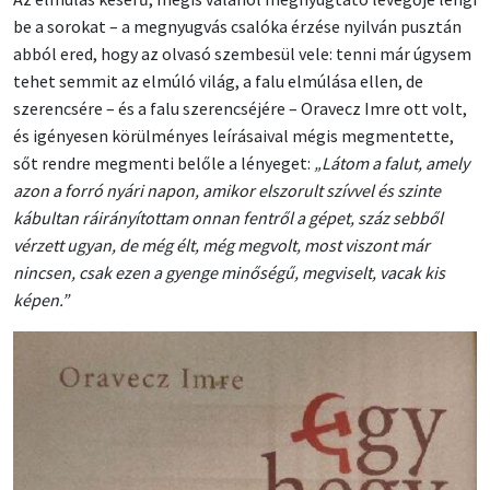
be a sorokat – a megnyugvás csalóka érzése nyilván pusztán
abból ered, hogy az olvasó szembesül vele: tenni már úgysem
tehet semmit az elmúló világ, a falu elmúlása ellen, de
szerencsére – és a falu szerencséjére – Oravecz Imre ott volt,
és igényesen körülményes leírásaival mégis megmentette,
sőt rendre megmenti belőle a lényeget:
„Látom a falut, amely
azon a forró nyári napon, amikor elszorult szívvel és szinte
kábultan ráirányítottam onnan fentről a gépet, száz sebből
vérzett ugyan, de még élt, még megvolt, most viszont már
nincsen, csak ezen a gyenge minőségű, megviselt, vacak kis
képen.”