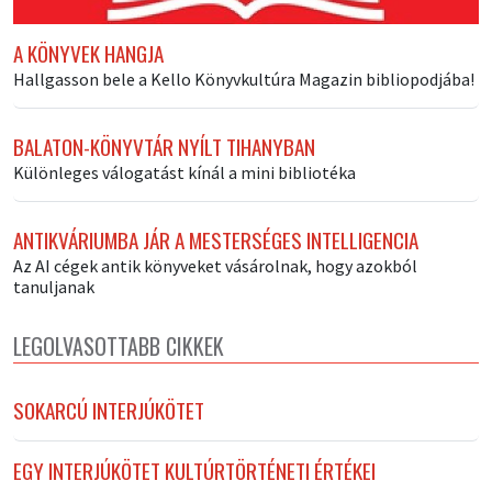
A KÖNYVEK HANGJA
Hallgasson bele a Kello Könyvkultúra Magazin bibliopodjába!
BALATON-KÖNYVTÁR NYÍLT TIHANYBAN
Különleges válogatást kínál a mini bibliotéka
ANTIKVÁRIUMBA JÁR A MESTERSÉGES INTELLIGENCIA
Az AI cégek antik könyveket vásárolnak, hogy azokból
tanuljanak
LEGOLVASOTTABB CIKKEK
SOKARCÚ INTERJÚKÖTET
EGY INTERJÚKÖTET KULTÚRTÖRTÉNETI ÉRTÉKEI