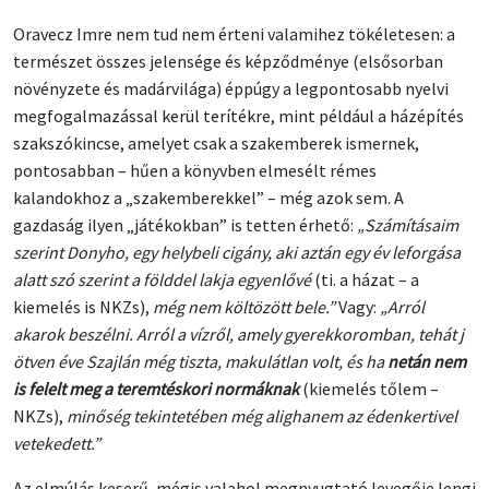
Oravecz Imre nem tud nem érteni valamihez tökéletesen: a
természet összes jelensége és képződménye (elsősorban
növényzete és madárvilága) éppúgy a legpontosabb nyelvi
megfogalmazással kerül terítékre, mint például a házépítés
szakszókincse, amelyet csak a szakemberek ismernek,
pontosabban – hűen a könyvben elmesélt rémes
kalandokhoz a „szakemberekkel” – még azok sem. A
gazdaság ilyen „játékokban” is tetten érhető:
„Számításaim
szerint Donyho, egy helybeli cigány, aki aztán egy év leforgása
alatt szó szerint a földdel lakja egyenlővé
(ti. a házat – a
kiemelés is NKZs),
még nem költözött bele.”
Vagy:
„Arról
akarok beszélni. Arról a vízről, amely gyerekkoromban, tehát j
ötven éve Szajlán még tiszta, makulátlan volt, és ha
netán nem
is felelt meg a teremtéskori normáknak
(kiemelés tőlem –
NKZs),
minőség tekintetében még alighanem az édenkertivel
vetekedett.”
Az elmúlás keserű, mégis valahol megnyugtató levegője lengi