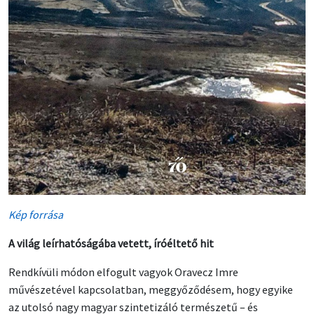
Kép forrása
A világ leírhatóságába vetett, íróéltető hit
Rendkívüli módon elfogult vagyok Oravecz Imre
művészetével kapcsolatban, meggyőződésem, hogy egyike
az utolsó nagy magyar szintetizáló természetű – és