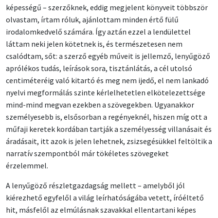
képességű – szerzőknek, eddig megjelent könyveit többször
olvastam, írtam róluk, ajánlottam minden értő fülű
irodalomkedvelő számára. Így aztán ezzel a lendülettel
láttam neki jelen kötetnek is, és természetesen nem
csalódtam, sőt: a szerző egyéb műveit is jellemző, lenyűgöző
aprólékos tudás, leírások sora, tisztánlátás, a cél utolsó
centiméteréig való kitartó és meg nem ijedő, el nem lankadó
nyelvi megformálás szinte kérlelhetetlen elkötelezettsége
mind-mind megvan ezekben a szövegekben. Ugyanakkor
személyesebb is, elsősorban a regényeknél, hiszen míg ott a
műfaji keretek kordában tartják a személyesség villanásait és
áradásait, itt azok is jelen lehetnek, zsizsegésükkel feltöltik a
narratív szempontból már tökéletes szövegeket
érzelemmel.
A lenyűgöző részletgazdagság mellett – amelyből jól
kiérezhető egyfelől a világ leírhatóságába vetett, íróéltető
hit, másfelől az elmúlásnak szavakkal ellentartani képes