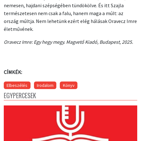
nemesen, hajdani szépségében tündökölve. És itt Szajla
természetesen nem csak a falu, hanem maga a múlt: az
ország múltja. Nem lehetünk ezért elég hálásak Oravecz Imre
életművének.
Oravecz Imre: Egy hegy megy. Magvető Kiadó, Budapest, 2025.
CÍMKÉK:
Elbeszélés
Irodalom
Könyv
EGYPERCESEK