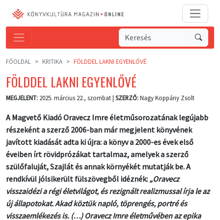
FŐOLDAL
KRITIKA
FÖLDDEL LAKNI EGYENLŐVÉ
FÖLDDEL LAKNI EGYENLŐVÉ
MEGJELENT:
2025. március 22., szombat |
SZERZŐ:
Nagy Koppány Zsolt
A Magvető Kiadó Oravecz Imre életműsorozatának legújabb
részeként a szerző 2006-ban már megjelent könyvének
javított kiadását adta ki újra: a könyv a 2000-es évek első
éveiben írt rövidprózákat tartalmaz, amelyek a szerző
szülőfaluját, Szajlát és annak környékét mutatják be. A
rendkívül jólsikerült fülszövegből idéznék:
„Oravecz
visszaidézi a régi életvilágot, és rezignált realizmussal írja le az
új állapotokat. Akad köztük napló, töprengés, portré és
visszaemlékezés is. (…) Oravecz Imre életművében az epika