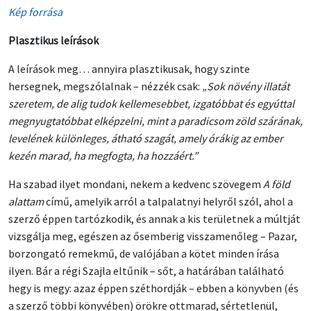
Kép forrása
Plasztikus leírások
A leírások meg… annyira plasztikusak, hogy szinte
hersegnek, megszólalnak – nézzék csak:
„Sok növény illatát
szeretem, de alig tudok kellemesebbet, izgatóbbat és egyúttal
megnyugtatóbbat elképzelni, mint a paradicsom zöld szárának,
levelének különleges, átható szagát, amely órákig az ember
kezén marad, ha megfogta, ha hozzáért.”
Ha szabad ilyet mondani, nekem a kedvenc szövegem
A föld
alattam
című, amelyik arról a talpalatnyi helyről szól, ahol a
szerző éppen tartózkodik, és annak a kis területnek a múltját
vizsgálja meg, egészen az ősemberig visszamenőleg – Pazar,
borzongató remekmű, de valójában a kötet minden írása
ilyen. Bár a régi Szajla eltűnik – sőt, a határában található
hegy is megy: azaz éppen széthordják – ebben a könyvben (és
a szerző többi könyvében) örökre ottmarad, sértetlenül,