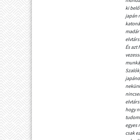
ki belő
japán m
katonák
madár?
elvtárs
És azt 
vezessü
munkáj
Szalóky
japánok
nekünk
nincse
elvtárs
hogy n
tudomá
egyes 
csak ez