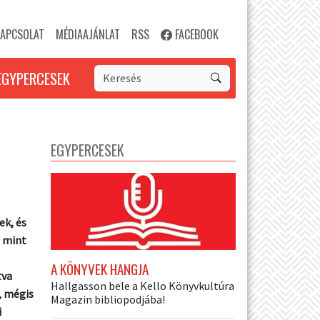
APCSOLAT
MÉDIAAJÁNLAT
RSS
FACEBOOK
EGYPERCESEK
EGYPERCESEK
ek, és
, mint
A KÖNYVEK HANGJA
tva
Hallgasson bele a Kello Könyvkultúra
, mégis
Magazin bibliopodjába!
i