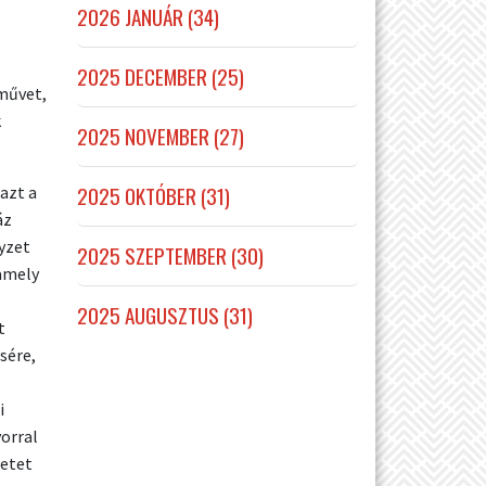
2026 JANUÁR (34)
2025 DECEMBER (25)
művet,
k
2025 NOVEMBER (27)
2025 OKTÓBER (31)
 azt a
áz
lyzet
2025 SZEPTEMBER (30)
amely
2025 AUGUSZTUS (31)
t
sére,
i
orral
netet