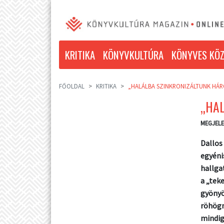
KRITIKA
KÖNYVKULTÚRA
KÖNYVES KÖZ
FŐOLDAL
KRITIKA
„HALÁLBA SZINKRONIZÁLTUNK HÁ
„HA
MEGJELE
Dallos
egyéni
hallga
a „tek
gyönyö
röhögn
mindig