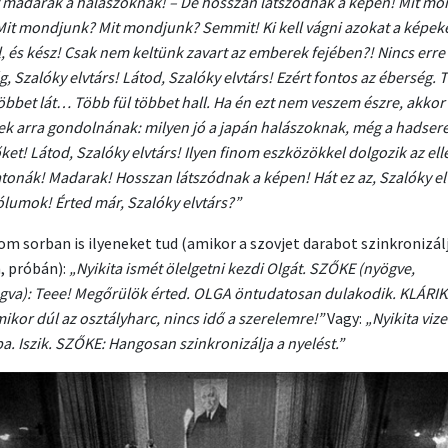
 madarak a halászoknak! – De hosszan látszódnak a képen! Mit m
 Mit mondjunk? Mit mondjunk? Semmit! Ki kell vágni azokat a képeke
l, és kész! Csak nem keltünk zavart az emberek fejében?! Nincs erre
, Szalóky elvtárs! Látod, Szalóky elvtárs! Ezért fontos az éberség. 
öbbet lát… Több fül többet hall. Ha én ezt nem veszem észre, akkor
k arra gondolnának: milyen jó a japán halászoknak, még a hadsere
őket! Látod, Szalóky elvtárs! Ilyen finom eszközökkel dolgozik az el
tonák! Madarak! Hosszan látszódnak a képen! Hát ez az, Szalóky el
lumok! Érted már, Szalóky elvtárs?”
om sorban is ilyeneket tud (amikor a szovjet darabot szinkronizál
, próbán):
„Nyikita ismét ölelgetni kezdi Olgát. SZŐKE (nyögve,
gva): Teee! Megőrülök érted. OLGA öntudatosan dulakodik. KLÁRIK
ikor dúl az osztályharc, nincs idő a szerelemre!”
Vagy:
„Nyikita vizet
a. Iszik. SZŐKE: Hangosan szinkronizálja a nyelést.”