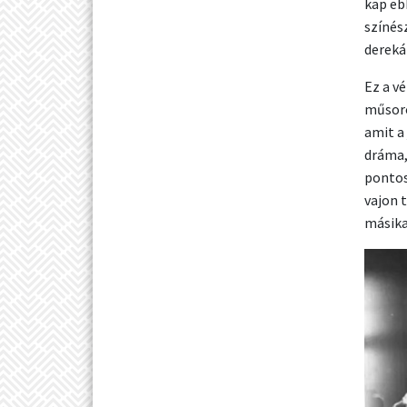
kap eb
színés
derekát
Ez a v
műsoro
amit a
dráma,
pontos
vajon 
másika