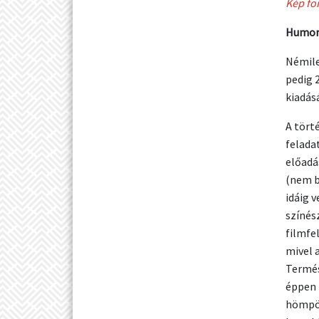
Kép fo
Humor 
Némile
pedig 
kiadás
A tört
felada
előadá
(nem b
idáig v
színés
filmfe
mivel a
Termés
éppen 
hömpöl