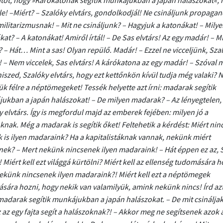
le! –Miért? – Szalóky elvtárs, gondolkodjál! Ne csináljunk propagan
ilitarizmusnak! – Mit ne csináljunk? – Hagyjuk a katonákat! – Mily
at? – A katonákat! Amiről írtál! – De Sas elvtárs! Az egy madár! – M
 – Hát… Mint a sas! Olyan repülő. Madár! – Ezzel ne vicceljünk, Sza
! – Nem viccelek, Sas elvtárs! A kárókatona az egy madár! – Szóval 
hiszed, Szalóky elvtárs, hogy ezt kettőnkön kívül tudja még valaki? 
k félre a néptömegeket! Tessék helyette azt írni: madarak segítik
ukban a japán halászokat! – De milyen madarak? – Az lényegtelen,
 elvtárs. Így is megfordul majd az emberek fejében: milyen jó a
nak. Még a madarak is segítik őket! Feltehetik a kérdést: Miért ni
 is ilyen madaraink? Ha a kapitalistáknak vannak, nekünk miért
nek? – Mert nekünk nincsenek ilyen madaraink! – Hát éppen ez az, 
! Miért kell ezt világgá kürtölni? Miért kell az ellenség tudomására h
ekünk nincsenek ilyen madaraink?! Miért kell ezt a néptömegek
sára hozni, hogy nekik van valamilyük, amink nekünk nincs! Írd az
madarak segítik munkájukban a japán halászokat. – De mit csináljak
 az egy fajta segít a halászoknak?! – Akkor meg ne segítsenek azok 