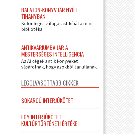
BALATON-KÖNYVTÁR NYÍLT
TIHANYBAN
Különleges válogatást kínál a mini
bibliotéka
ANTIKVÁRIUMBA JÁR A
MESTERSÉGES INTELLIGENCIA
Az AI cégek antik könyveket
vásárolnak, hogy azokból tanuljanak
LEGOLVASOTTABB CIKKEK
SOKARCÚ INTERJÚKÖTET
EGY INTERJÚKÖTET
KULTÚRTÖRTÉNETI ÉRTÉKEI