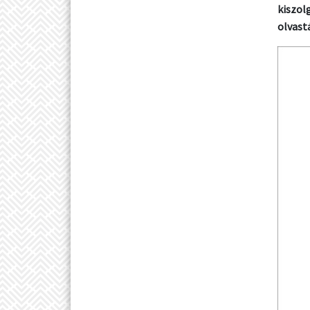
kiszol
olvast