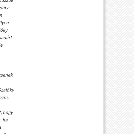
dát a
en
ilyen
lóky
madár!
Ne
ncsenek
Szalóky
ozni,
t, hogy
, ha
a