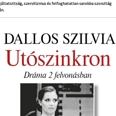
gáltatottság, szervilizmus és felfoghatatlan sarokba szorultág
án.