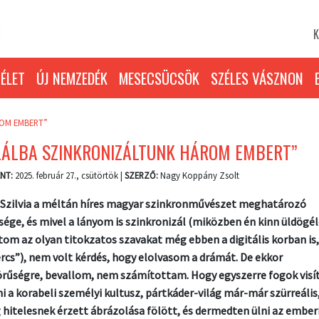
K
ÉLET
ÚJ NEMZEDÉK
MESECSÜCSÖK
SZÉLES VÁSZNON
ROM EMBERT”
LÁLBA SZINKRONIZÁLTUNK HÁROM EMBERT”
NT:
2025. február 27., csütörtök |
SZERZŐ:
Nagy Koppány Zsolt
 Szilvia a méltán híres magyar szinkronművészet meghatározó
sége, és mivel a lányom is szinkronizál (miközben én kinn üldögél
tom az olyan titokzatos szavakat még ebben a digitális korban is
ercs”), nem volt kérdés, hogy elolvasom a drámát. De ekkor
rűségre, bevallom, nem számítottam. Hogy egyszerre fogok visí
i a korabeli személyi kultusz, pártkáder-világ már-már szürreális
 hitelesnek érzett ábrázolása fölött, és dermedten ülni az ember