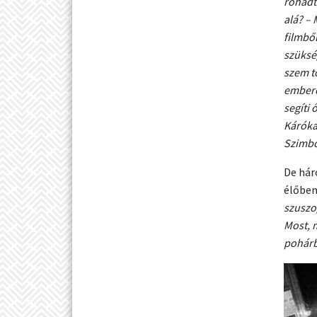
rohadt
alá? –
filmbő
szükség
szem t
embere
segíti 
Káróka
Szimbó
De hár
élőben
szuszo
Most, m
pohárb