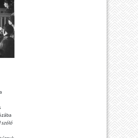
a
s
rózába
l szóló
 húzzuk