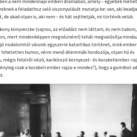
ben a nem mindennapi emberi drámában, amely – egyebek mellet
zeknek a feladathoz való viszonyulását mutatja be: van, aki beadja
, de akad olyan is, aki nem – és hát sejthetjük, mi történik velük.
ékony könyvecske (sajnos, az előadást nem láttam, és nem tudom,
n, mert mindenképpen megnézném!) tehát megvalósítja mindaz
 jó irodalomtól várunk: egyszerre katartikus történet, örök ember
 hihetetlen humor, vérre menő dilemmák hordozója, olyan hű és
, mégis felülről néző, karikírozó környezet- és korabeliember-raj
tényleg csak a korabeli ember rajza-e mindez?), hogy a gumibot ad
t.