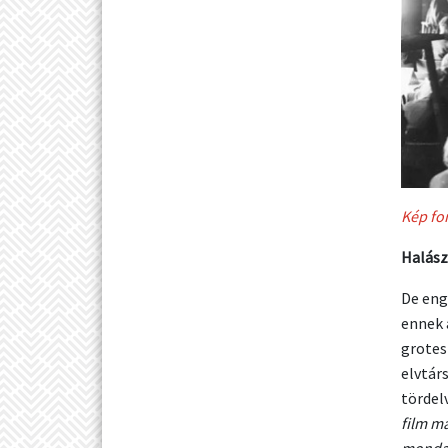
Kép fo
Halász
De eng
ennek 
grotes
elvtár
tördel
film ma
mondat