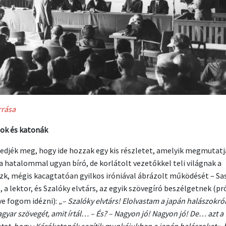
rrása
ok és katonák
edjék meg, hogy ide hozzak egy kis részletet, amelyik megmutatj
a hatalommal ugyan bíró, de korlátolt vezetőkkel teli világnak a
zk, mégis kacagtatóan gyilkos iróniával ábrázolt működését – Sa
s, a lektor, és Szalóky elvtárs, az egyik szövegíró beszélgetnek (p
ve fogom idézni):
„– Szalóky elvtárs! Elolvastam a japán halászokró
gyar szövegét, amit írtál… – És? – Nagyon jó! Nagyon jó! De… azt a
ot, hogy »Kárókatonák segítik munkájukban a japán halászokat«,