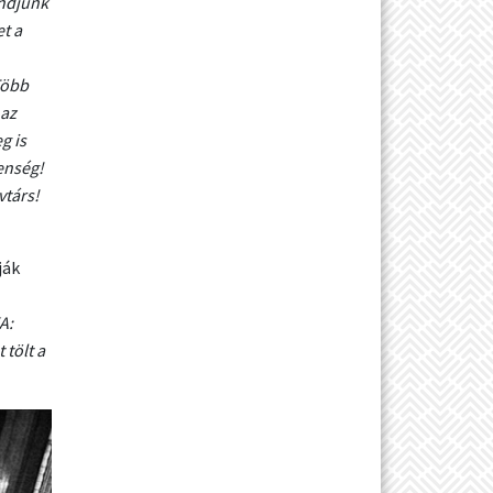
ondjunk
t a
Több
 az
g is
lenség!
vtárs!
ják
A:
 tölt a