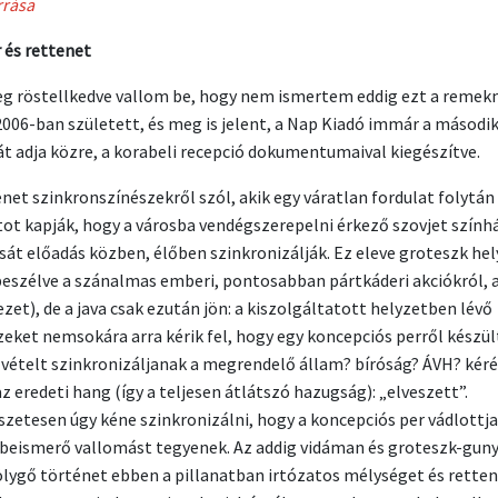
rrása
és rettenet
g röstellkedve vallom be, hogy nem ismertem eddig ezt a remek
2006-ban született, és meg is jelent, a Nap Kiadó immár a másodi
át adja közre, a korabeli recepció dokumentumaival kiegészítve.
énet szinkronszínészekről szól, akik egy váratlan fordulat folytán
tot kapják, hogy a városba vendégszerepelni érkező szovjet szính
sát előadás közben, élőben szinkronizálják. Ez eleve groteszk he
eszélve a szánalmas emberi, pontosabban pártkáderi akciókról, 
ezet), de a java csak ezután jön: a kiszolgáltatott helyzetben lévő
zeket nemsokára arra kérik fel, hogy egy koncepciós perről készül
lvételt szinkronizáljanak a megrendelő állam? bíróság? ÁVH? kéré
z eredeti hang (így a teljesen átlátszó hazugság): „elveszett”.
zetesen úgy kéne szinkronizálni, hogy a koncepciós per vádlottja
beismerő vallomást tegyenek. Az addig vidáman és groteszk-guny
ygő történet ebben a pillanatban irtózatos mélységet és rette