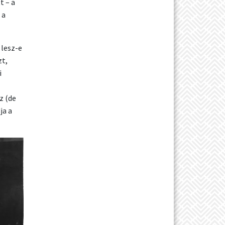
t – a
 a
 lesz-e
t,
i
z (de
ja a