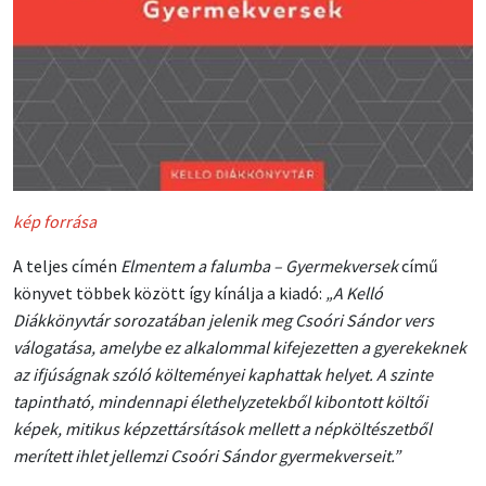
kép forrása
A teljes címén
Elmentem a falumba – Gyermekversek
című
könyvet többek között így kínálja a kiadó:
„A Kelló
Diákkönyvtár sorozatában jelenik meg Csoóri Sándor vers
válogatása, amelybe ez alkalommal kifejezetten a gyerekeknek
az ifjúságnak szóló költeményei kaphattak helyet. A szinte
tapintható, mindennapi élethelyzetekből kibontott költői
képek, mitikus képzettársítások mellett a népköltészetből
merített ihlet jellemzi Csoóri Sándor gyermekverseit.”