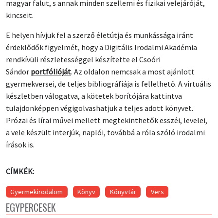
magyar falut, s annak minden szellemi és fizikai velejáróját,
kincseit.
E helyen hívjuk fel a szerző életútja és munkássága iránt
érdeklődők figyelmét, hogy a Digitális Irodalmi Akadémia
rendkívüli részletességgel készítette el Csoóri
Sándor
portfólióját
. Az oldalon nemcsak a most ajánlott
gyermekversei, de teljes bibliográfiája is fellelhető. A virtuális
készletben válogatva, a kötetek borítójára kattintva
tulajdonképpen végigolvashatjuk a teljes adott könyvet.
Prózai és lírai művei mellett megtekinthetők esszéi, levelei,
a vele készült interjúk, naplói, továbbá a róla szóló irodalmi
írások is.
CÍMKÉK:
Gyermekirodalom
Könyv
Könyvtár
Vers
EGYPERCESEK