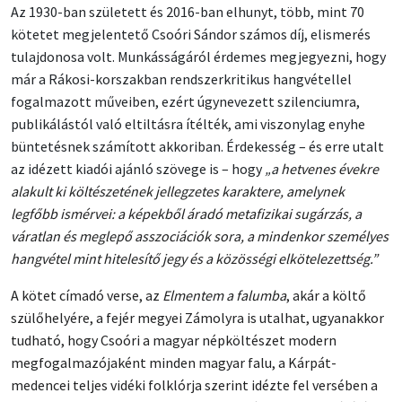
Az 1930-ban született és 2016-ban elhunyt, több, mint 70
kötetet megjelentető Csoóri Sándor számos díj, elismerés
tulajdonosa volt. Munkásságáról érdemes megjegyezni, hogy
már a Rákosi-korszakban rendszerkritikus hangvétellel
fogalmazott műveiben, ezért úgynevezett szilenciumra,
publikálástól való eltiltásra ítélték, ami viszonylag enyhe
büntetésnek számított akkoriban. Érdekesség – és erre utalt
az idézett kiadói ajánló szövege is – hogy
„a
hetvenes évekre
alakult ki költészetének jellegzetes karaktere, amelynek
legfőbb ismérvei: a képekből áradó metafizikai sugárzás, a
váratlan és meglepő asszociációk sora, a mindenkor személyes
hangvétel mint hitelesítő jegy és a közösségi elkötelezettség.”
A kötet címadó verse, az
Elmentem a falumba
, akár a költő
szülőhelyére, a fejér megyei Zámolyra is utalhat, ugyanakkor
tudható, hogy Csoóri a magyar népköltészet modern
megfogalmazójaként minden magyar falu, a Kárpát-
medencei teljes vidéki folklórja szerint idézte fel versében a