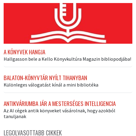
A KÖNYVEK HANGJA
Hallgasson bele a Kello Könyvkultúra Magazin bibliopodjába!
BALATON-KÖNYVTÁR NYÍLT TIHANYBAN
Különleges válogatást kínál a mini bibliotéka
ANTIKVÁRIUMBA JÁR A MESTERSÉGES INTELLIGENCIA
Az AI cégek antik könyveket vásárolnak, hogy azokból
tanuljanak
LEGOLVASOTTABB CIKKEK