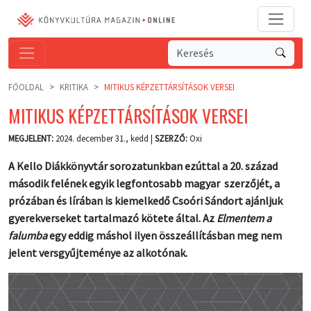
FŐOLDAL
KRITIKA
MITIKUS KÉPZETTÁRSÍTÁSOK VERSEI
MITIKUS KÉPZETTÁRSÍTÁSOK VERSEI
MEGJELENT:
2024. december 31., kedd |
SZERZŐ:
Oxi
A Kello Diákkönyvtár sorozatunkban ezúttal a 20. század
második felének egyik legfontosabb magyar szerzőjét, a
prózában és lírában is kiemelkedő Csoóri Sándort ajánljuk
gyerekverseket tartalmazó kötete által. Az
Elmentem a
falumba
egy eddig máshol ilyen összeállításban meg nem
jelent versgyűjteménye az alkotónak.