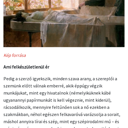
Kép forrása
Ami felkészületlenül ér
Pedig a szerző igyekszik, minden szava arany, a szereplői a
szemünk előtt válnak emberré, akik éppúgy végzik
munkájukat, mint egy hivatalnok (némelyiküknek kábé
ugyanannyi papírmunkát is kell végeznie, mint kiderül),
rácsodálkozik, mennyire feltűnően sok a nő ezekben a
szakmákban, néhol egészen felkavaróvá varázsolja a sorait,
máshol annyira lírai és szép, mint egy szépirodalmi mű – és