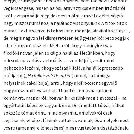
mégis, és mégsem: ennek a könyvnek nem tud pozitív lenni a
végkicsengése, hiszen az ősi, atavisztikus emberi irtózásról
szól, azt próbálja meg dekonstruálni, amivel az élet végső
nagy misztériumához, a halálhoz viszonyulunk. A titok titok
marad – ezt a szerző is többször elmondja, kinyilatkoztatja –,
de mégis nagyon lelkiismeretesen és ügyesen körbetopogjuk
– borzongató részletekkel arról, hogy mennyire csak
fikcióként van jelen sokáig a halál az életünkben, hogy
micsoda pazarlás az elmúlás, a szemhéjról, amit mind
nehezebb lezárni, ahogy szárad kifelé, a halál legrosszabb
módjáról (
„Ha felkészületlenül ér”,
mondja a bűnügyi
helyszínek takarítója), arról, hogy a kifröccsent agyvelő
hogyan szárad levakarhatatlanul és lemoshatatlanul
keményre, meg arról, hogyan birkózunk meg a gyásszal – ha
egyáltalán képesek vagyunk erre. De emellett túlzás nélkül
sokszáz témát érint, mind olyasmit, amelyekről csak
sejtéseink, elképzeléseink voltak és vannak, és amelyek most
végre (amennyire lehetséges) megnyugtatóan tisztázódnak.