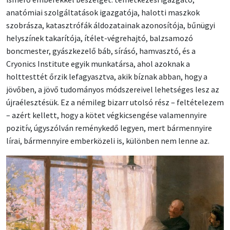
anatómiai szolgáltatások igazgatója, halotti maszkok
szobrásza, katasztrófák áldozatainak azonosítója, bűnügyi
helyszínek takarítója, ítélet-végrehajtó, balzsamozó
boncmester, gyászkezelő báb, sírásó, hamvasztó, és a
Cryonics Institute egyik munkatársa, ahol azoknak a
holttesttét őrzik lefagyasztva, akik bíznak abban, hogy a
jövőben, a jövő tudományos módszereivel lehetséges lesz az
újraélesztésük. Ez a némileg bizarr utolsó rész – feltételezem
– azért kellett, hogy a kötet végkicsengése valamennyire
pozitív, úgyszólván reménykedő legyen, mert bármennyire
lírai, bármennyire emberközeli is, különben nem lenne az.