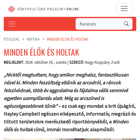
FŐOLDAL
KRITIKA
MINDEN ÉLŐK ÉS HOLTAK
MINDEN ÉLŐK ÉS HOLTAK
MEGJELENT:
2024. október 30., szerda |
SZERZŐ:
Nagy Koppány Zsolt
„Nicktől megtudtam, hogy amikor meghalsz, fantasztikusan
nézel ki. Minden feszültség eltűnik az arcodról, a ráncok
felszívódnak, több év aggodalma és fájdalma válik semmivé
egyetlen szempillantás alatt. Még az arcszíned is
egészségesebbnek tűnik”
– ez csak egy mondat a brit újságíró,
Hayley Campbell egészen elképesztő, informatív, megrázó és
tiltott területekre merészkedő riportkönyvéből, a
Minden
élők és holtak
című, immár mondhatjuk: alapműből.