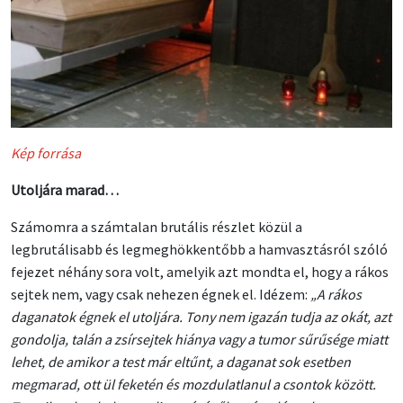
Kép forrása
Utoljára marad…
Számomra a számtalan brutális részlet közül a
legbrutálisabb és legmeghökkentőbb a hamvasztásról szóló
fejezet néhány sora volt, amelyik azt mondta el, hogy a rákos
sejtek nem, vagy csak nehezen égnek el. Idézem:
„A rákos
daganatok égnek el utoljára. Tony nem igazán tudja az okát, azt
gondolja, talán a zsírsejtek hiánya vagy a tumor sűrűsége miatt
lehet, de amikor a test már eltűnt, a daganat sok esetben
megmarad, ott ül feketén és mozdulatlanul a csontok között.