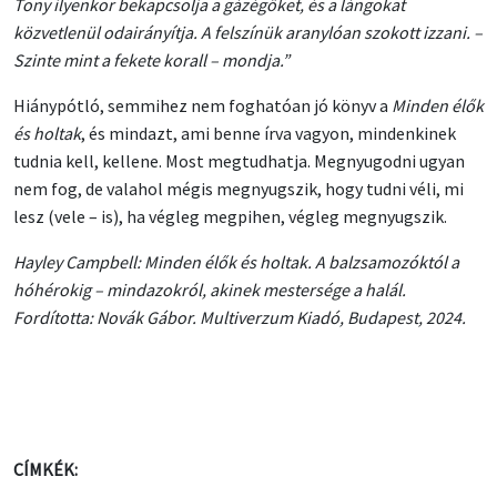
Tony ilyenkor bekapcsolja a gázégőket, és a lángokat
közvetlenül odairányítja. A felszínük aranylóan szokott izzani. –
Szinte mint a fekete korall – mondja.”
Hiánypótló, semmihez nem foghatóan jó könyv a
Minden élők
és holtak
, és mindazt, ami benne írva vagyon, mindenkinek
tudnia kell, kellene. Most megtudhatja. Megnyugodni ugyan
nem fog, de valahol mégis megnyugszik, hogy tudni véli, mi
lesz (vele – is), ha végleg megpihen, végleg megnyugszik.
Hayley Campbell: Minden élők és holtak. A balzsamozóktól a
hóhérokig – mindazokról, akinek mestersége a halál.
Fordította: Novák Gábor. Multiverzum Kiadó, Budapest, 2024.
CÍMKÉK: