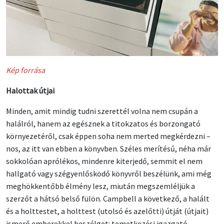
Kép forrása
Halottak útjai
Minden, amit mindig tudni szerettél volna nem csupán a
halálról, hanem az egésznek a titokzatos és borzongató
környezetéről, csak éppen soha nem merted megkérdezni –
nos, az itt van ebben a könyvben. Széles merítésű, néha már
sokkolóan aprólékos, mindenre kiterjedő, semmit el nem
hallgató vagy szégyenlősködő könyvről beszélünk, ami még
meghökkentőbb élmény lesz, miután megszemléljük a
szerzőt a hátsó belső fülön. Campbell a következő, a halált
és a holttestet, a holttest (utolsó és azelőtti) útját (útjait)
ismerő emberekkel beszélget: temetkezési igazgató,