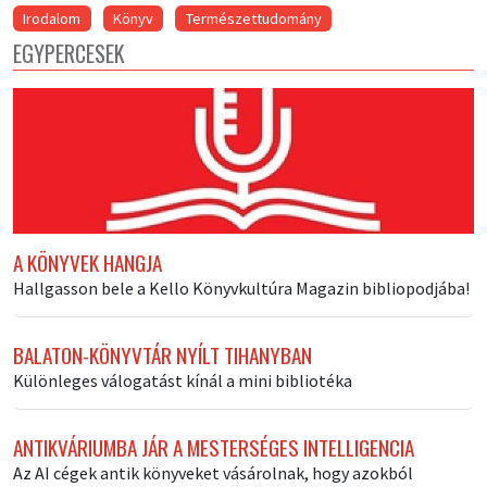
Irodalom
Könyv
Természettudomány
EGYPERCESEK
A KÖNYVEK HANGJA
Hallgasson bele a Kello Könyvkultúra Magazin bibliopodjába!
BALATON-KÖNYVTÁR NYÍLT TIHANYBAN
Különleges válogatást kínál a mini bibliotéka
ANTIKVÁRIUMBA JÁR A MESTERSÉGES INTELLIGENCIA
Az AI cégek antik könyveket vásárolnak, hogy azokból