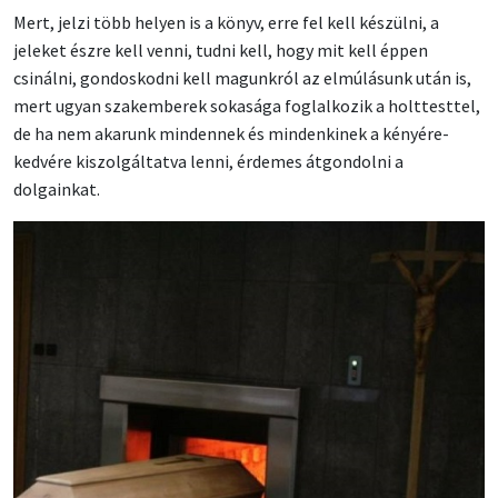
Mert, jelzi több helyen is a könyv, erre fel kell készülni, a
jeleket észre kell venni, tudni kell, hogy mit kell éppen
csinálni, gondoskodni kell magunkról az elmúlásunk után is,
mert ugyan szakemberek sokasága foglalkozik a holttesttel,
de ha nem akarunk mindennek és mindenkinek a kényére-
kedvére kiszolgáltatva lenni, érdemes átgondolni a
dolgainkat.