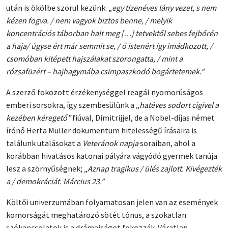
után is ökölbe szorul kezünk: „
egy tizenéves lány vezet, s nem
kézen fogva. / nem vagyok biztos benne, / melyik
koncentrációs táborban halt meg […]
tetvektől sebes fejbőrén
a haja/ úgyse ért már semmit se, / ő istenért így imádkozott, /
csomóban kitépett hajszálakat szorongatta, / mint a
rózsafüzért – hajhagymába csimpaszkodó bogártetemek.”
A szerző fokozott érzékenységgel reagál nyomorúságos
emberi sorsokra, így szembesülünk a „
hatéves sodort cigivel a
kezében kéregető”
fiúval, Dimitrijjel, de a Nobel-díjas német
írónő Herta Müller dokumentum hitelességű írásaira is
találunk utalásokat a
Veteránok napja
soraiban, ahol a
korábban hivatásos katonai pályára vágyódó gyermek tanúja
lesz a szörnyűségnek; „
Aznap tragikus / ülés zajlott. Kivégezték
a / demokráciát. Március 23.”
Költői univerzumában folyamatosan jelen van az események
komorságát meghatározó sötét tónus, a szokatlan
szókapcsolatok is a drámaiságot fokozzák. Váratlan