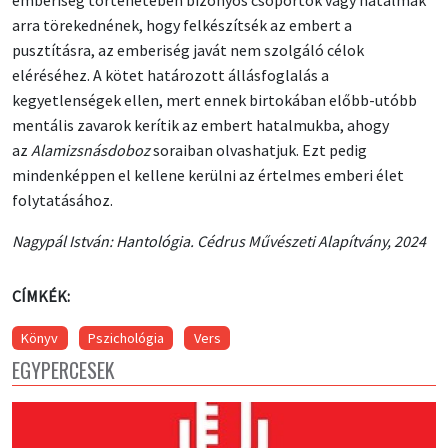
arra törekednének, hogy felkészítsék az embert a
pusztításra, az emberiség javát nem szolgáló célok
eléréséhez. A kötet határozott állásfoglalás a
kegyetlenségek ellen, mert ennek birtokában előbb-utóbb
mentális zavarok kerítik az embert hatalmukba, ahogy
az
Alamizsnásdoboz
soraiban olvashatjuk. Ezt pedig
mindenképpen el kellene kerülni az értelmes emberi élet
folytatásához.
Nagypál István: Hantológia. Cédrus Művészeti Alapítvány, 2024
CÍMKÉK:
Könyv
Pszichológia
Vers
EGYPERCESEK