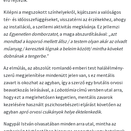
Kilépni a megszokott színhelyekről, kijátszani a valóságos
tér- és időösszefüggéseket, visszatérni az érzékekhez, ahogy
az installáció, a szellemi aktivitás megkívánja. Ez jellemzi
az
Egyenetlen domborzatot,
a maga abszurdításával: „
azt
mondtad a koporsó mellett állsz / a testem olyan akár az olvadt
műanyag / keresztek lógnak a beleim között/ mintha köveket
dobnának a tengerbe.”
Az elmúlás, az abszolút romlandó emberi test halálélmény-
szerű megjelenítése mindenütt jelen van, s ez mentális
zavart is okozhat az agyban, így a szerző egy brutális orvosi
beavatkozás leírásával, a
Lobotómia
című versben utal arra,
hogy ezt a meglehetősen kegyetlen, mentális zavarok
kezelésére használt pszichosebészeti eljárást követően az
agyban
apró orvosi csákányok helye éktelenkedik.
Nagypál István olvasatában minden arra utal, mintha az
emberiség történetében bizonyos csoportok vagy hatalmak