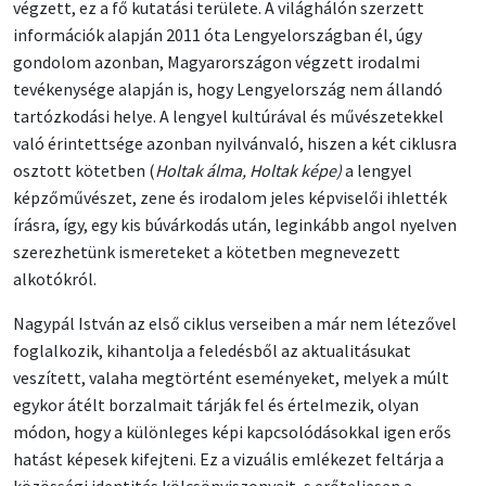
végzett, ez a fő kutatási területe. A világhálón szerzett
információk alapján 2011 óta Lengyelországban él, úgy
gondolom azonban, Magyarországon végzett irodalmi
tevékenysége alapján is, hogy Lengyelország nem állandó
tartózkodási helye. A lengyel kultúrával és művészetekkel
való érintettsége azonban nyilvánvaló, hiszen a két ciklusra
osztott kötetben (
Holtak álma, Holtak képe)
a lengyel
képzőművészet, zene és irodalom jeles képviselői ihlették
írásra, így, egy kis búvárkodás után, leginkább angol nyelven
szerezhetünk ismereteket a kötetben megnevezett
alkotókról.
Nagypál István az első ciklus verseiben a már nem létezővel
foglalkozik, kihantolja a feledésből az aktualitásukat
veszített, valaha megtörtént eseményeket, melyek a múlt
egykor átélt borzalmait tárják fel és értelmezik, olyan
módon, hogy a különleges képi kapcsolódásokkal igen erős
hatást képesek kifejteni. Ez a vizuális emlékezet feltárja a
közösségi identitás kölcsönviszonyait, s erőteljesen a