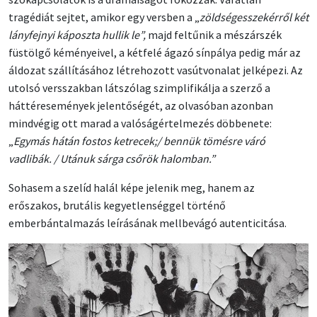
tragédiát sejtet, amikor egy versben a „
zöldségesszekérről két
lányfejnyi káposzta hullik le”,
majd feltűnik a mészárszék
füstölgő kéményeivel, a kétfelé ágazó sínpálya pedig már az
áldozat szállításához létrehozott vasútvonalat jelképezi. Az
utolsó versszakban látszólag szimplifikálja a szerző a
háttéresemények jelentőségét, az olvasóban azonban
mindvégig ott marad a valóságértelmezés döbbenete:
„
Egymás hátán fostos ketrecek;/ bennük tömésre váró
vadlibák. / Utánuk sárga csőrök halomban.”
Sohasem a szelíd halál képe jelenik meg, hanem az
erőszakos, brutális kegyetlenséggel történő
emberbántalmazás leírásának mellbevágó autenticitása.