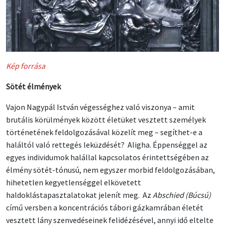
Kép forrása
Sötét élmények
Vajon Nagypál István végességhez való viszonya – amit
brutális körülmények között életüket vesztett személyek
történetének feldolgozásával közelít meg – segíthet-e a
haláltól való rettegés leküzdését? Aligha. Éppenséggel az
egyes individumok halállal kapcsolatos érintettségében az
élmény sötét-tónusú, nem egyszer morbid feldolgozásában,
hihetetlen kegyetlenséggel elkövetett
haldoklástapasztalatokat jelenít meg. Az
Abschied (Búcsú)
című versben a koncentrációs tábori gázkamrában életét
vesztett lány szenvedéseinek felidézésével, annyi idő eltelte