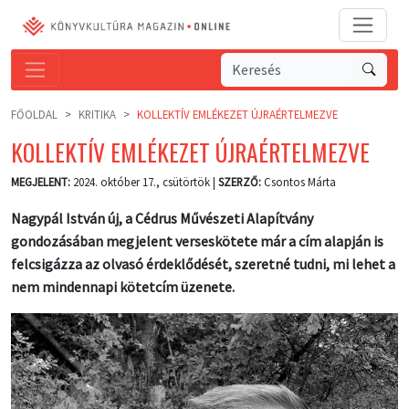
FŐOLDAL
KRITIKA
KOLLEKTÍV EMLÉKEZET ÚJRAÉRTELMEZVE
KOLLEKTÍV EMLÉKEZET ÚJRAÉRTELMEZVE
MEGJELENT:
2024. október 17., csütörtök |
SZERZŐ:
Csontos Márta
Nagypál István új, a Cédrus Művészeti Alapítvány
gondozásában megjelent verseskötete már a cím alapján is
felcsigázza az olvasó érdeklődését, szeretné tudni, mi lehet a
nem mindennapi kötetcím üzenete.