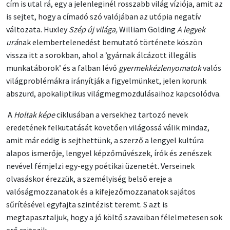
cím is utal rá, egy a jelenleginél rosszabb világ víziója, amit az
is sejtet, hogy a címadó szó valójában az utópia negatív
változata. Huxley
Szép új világa,
William Golding
A legyek
urá
nak elembertelenedést bemutató története köszön
vissza itt a sorokban, ahol a ’gyárnak álcázott illegális
munkatáborok’ és a falban lévő
gyermekkézlenyomatok
valós
világproblémákra irányítják a figyelmünket, jelen korunk
abszurd, apokaliptikus világmegmozdulásaihoz kapcsolódva.
A
Holtak képe
ciklusában a versekhez tartozó nevek
eredetének felkutatását követően világossá válik mindaz,
amit már eddig is sejthettünk, a szerző a lengyel kultúra
alapos ismerője, lengyel képzőművészek, írók és zenészek
nevével fémjelzi egy-egy poétikai üzenetét. Verseinek
olvasáskor érezzük, a személyiség belső ereje a
valóságmozzanatok és a kifejezőmozzanatok sajátos
sűrítésével egyfajta szintézist teremt. S azt is
megtapasztaljuk, hogy a jó költő szavaiban félelmetesen sok
erő rejtezik.