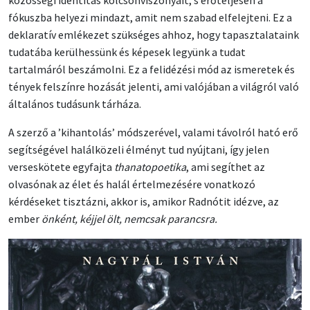
fókuszba helyezi mindazt, amit nem szabad elfelejteni. Ez a
deklaratív emlékezet szükséges ahhoz, hogy tapasztalataink
tudatába kerülhessünk és képesek legyünk a tudat
tartalmáról beszámolni. Ez a felidézési mód az ismeretek és
tények felszínre hozását jelenti, ami valójában a világról való
általános tudásunk tárháza.
A szerző a ’kihantolás’ módszerével, valami távolról ható erő
segítségével halálközeli élményt tud nyújtani, így jelen
verseskötete egyfajta
thanatopoetika
, ami segíthet az
olvasónak az élet és halál értelmezésére vonatkozó
kérdéseket tisztázni, akkor is, amikor Radnótit idézve, az
ember
önként, kéjjel ölt, nemcsak parancsra.