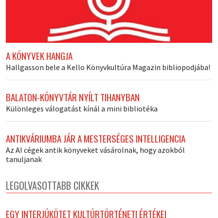
A KÖNYVEK HANGJA
Hallgasson bele a Kello Könyvkultúra Magazin bibliopodjába!
BALATON-KÖNYVTÁR NYÍLT TIHANYBAN
Különleges válogatást kínál a mini bibliotéka
ANTIKVÁRIUMBA JÁR A MESTERSÉGES INTELLIGENCIA
Az AI cégek antik könyveket vásárolnak, hogy azokból
tanuljanak
LEGOLVASOTTABB CIKKEK
EGY INTERJÚKÖTET KULTÚRTÖRTÉNETI ÉRTÉKEI