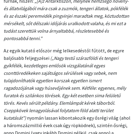
fúrnak, hiszen:
„[A]z Antarktiszon, melynek hemzsegő növény-
és állatvilágából mára csak a zuzmók, tengeri állatok, pókfélék
és az északi peremvidék pingvinjei maradtak meg, köztudottan
mérsékelt, sőt délszaki időjárás uralkodott valaha, és mi ezt a
tudást szerettük volna árnyaltabbá, részletesebbé és
pontosabbá tenni.”
Az egyik kutató először még lelkesedéstől fűtött, de egyre
baljósabb feljegyzései
(„Nagy testű szárazföldi és tengeri
gyíkfélék, kezdetleges emlősök vizsgálatánál egyes
csonttöredékeken sajátságos sérülések vagy sebek, nem
tulajdoníthatók egyetlen korszak egyetlen ismert
ragadozójának vagy húsevőjének sem. Kétféle: egyenes, mély
furatok és szilánkos törések. Egy-két esetben sima felületű
törés. Kevés sérült példány. Elemlámpát kérek táborból.
Cseppkövek lenagyolásával folytatom föld alatti terület
kutatását”)
nyomán lassan kibontakozik egy ősrégi világ (ahol
a háromszázmillió évek csak úgy röpködnek), szintén ősrégi,
anno Domini (vagy inkább Domini nélkül, csak anno) a