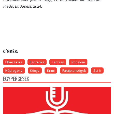
Kiadó, Budapest, 2024.
CÍMKÉK:
Elbeszélés
Ezoterika
Fantasy
Irodalom
Képregény
Könyv
Krimi
Parajelenségek
Sci-fi
EGYPERCESEK