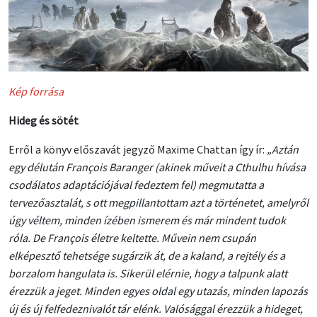
Kép forrása
Hideg és sötét
Erről a könyv előszavát jegyző Maxime Chattan így ír:
„Aztán
egy délután François Baranger (akinek műveit a Cthulhu hívása
csodálatos adaptációjával fedeztem fel) megmutatta a
tervezőasztalát, s ott megpillantottam azt a történetet, amelyről
úgy véltem, minden ízében ismerem és már mindent tudok
róla. De François életre keltette. Művein nem csupán
elképesztő tehetsége sugárzik át, de a kaland, a rejtély és a
borzalom hangulata is. Sikerül elérnie, hogy a talpunk alatt
érezzük a jeget. Minden egyes oldal egy utazás, minden lapozás
új és új felfedeznivalót tár elénk. Valósággal érezzük a hideget,