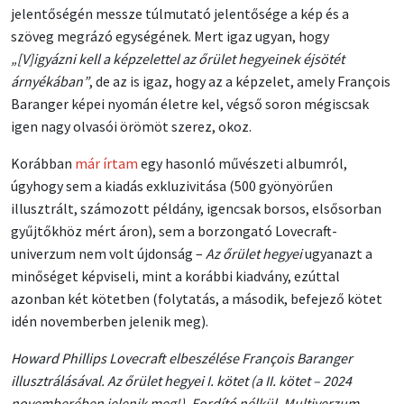
jelentőségén messze túlmutató jelentősége a kép és a
szöveg megrázó egységének. Mert igaz ugyan, hogy
„[V]igyázni kell a képzelettel az őrület hegyeinek éjsötét
árnyékában”
, de az is igaz, hogy az a képzelet, amely François
Baranger képei nyomán életre kel, végső soron mégiscsak
igen nagy olvasói örömöt szerez, okoz.
Korábban
már írtam
egy hasonló művészeti albumról,
úgyhogy sem a kiadás exkluzivitása (500 gyönyörűen
illusztrált, számozott példány, igencsak borsos, elsősorban
gyűjtőkhöz mért áron), sem a borzongató Lovecraft-
univerzum nem volt újdonság –
Az őrület hegyei
ugyanazt a
minőséget képviseli, mint a korábbi kiadvány, ezúttal
azonban két kötetben (folytatás, a második, befejező kötet
idén novemberben jelenik meg).
Howard Phillips Lovecraft elbeszélése François Baranger
illusztrálásával. Az őrület hegyei I. kötet (a II. kötet – 2024
novemberében jelenik meg!). Fordító nélkül. Multiverzum