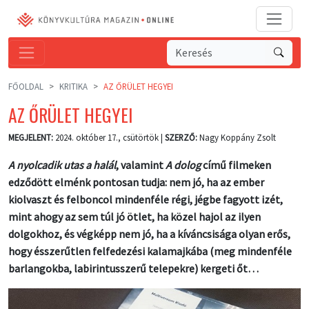
FŐOLDAL
KRITIKA
AZ ŐRÜLET HEGYEI
AZ ŐRÜLET HEGYEI
MEGJELENT:
2024. október 17., csütörtök |
SZERZŐ:
Nagy Koppány Zsolt
A nyolcadik utas a halál
, valamint
A dolog
című filmeken
edződött elménk pontosan tudja: nem jó, ha az ember
kiolvaszt és felboncol mindenféle régi, jégbe fagyott izét,
mint ahogy az sem túl jó ötlet, ha közel hajol az ilyen
dolgokhoz, és végképp nem jó, ha a kíváncsisága olyan erős,
hogy ésszerűtlen felfedezési kalamajkába (meg mindenféle
barlangokba, labirintusszerű telepekre) kergeti őt…