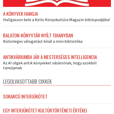
A KÖNYVEK HANGJA
Hallgasson bele a Kello Könyvkultúra Magazin bibliopodjába!
BALATON-KÖNYVTÁR NYÍLT TIHANYBAN
Különleges válogatást kínál a mini bibliotéka
ANTIKVÁRIUMBA JÁR A MESTERSÉGES INTELLIGENCIA
Az AI cégek antik könyveket vásárolnak, hogy azokból
tanuljanak
LEGOLVASOTTABB CIKKEK
SOKARCÚ INTERJÚKÖTET
EGY INTERJÚKÖTET KULTÚRTÖRTÉNETI ÉRTÉKEI