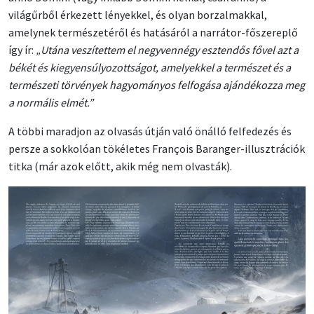
világűrből érkezett lényekkel, és olyan borzalmakkal,
amelynek természetéről és hatásáról a narrátor-főszereplő
így ír:
„Utána veszítettem el negyvennégy esztendős fővel azt a
békét és kiegyensúlyozottságot, amelyekkel a természet és a
természeti törvények hagyományos felfogása ajándékozza meg
a normális elmét.”
A többi maradjon az olvasás útján való önálló felfedezés és
persze a sokkolóan tökéletes François Baranger-illusztrációk
titka (már azok előtt, akik még nem olvasták).