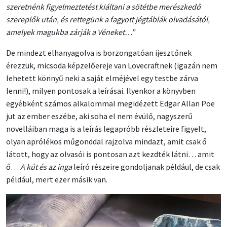
szeretnénk figyelmeztetést kiáltani a sötétbe merészkedő
szereplők után, és rettegünk a fagyott jégtáblák olvadásától,
amelyek magukba zárják a Véneket…”
De mindezt elhanyagolva is borzongatóan ijesztőnek
érezzük, micsoda képzelőereje van Lovecraftnek (igazán nem
lehetett könnyű neki a saját elméjével egy testbe zárva
lenni!), milyen pontosak a leírásai. Ilyenkor a könyvben
egyébként számos alkalommal megidézett Edgar Allan Poe
jut az ember eszébe, aki soha el nem évülő, nagyszerű
novelláiban maga is a leírás legapróbb részleteire figyelt,
olyan aprólékos műgonddal rajzolva mindazt, amit csak ő
látott, hogy az olvasói is pontosan azt kezdték látni… amit
ő…
A kút és az inga
leíró részeire gondoljanak például, de csak
például, mert ezer másik van.