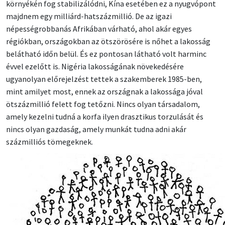
környékén fog stabilizálódni, Kína esetében ez a nyugvópont
majdnem egy milliárd-hatszázmillió. De az igazi
népességrobbanás Afrikában várható, ahol akár egyes
régiókban, országokban az ötszörösére is nőhet a lakosság
belátható időn belül. És ez pontosan látható volt harminc
évvel ezelőtt is. Nigéria lakosságának növekedésére
ugyanolyan előrejelzést tettek a szakemberek 1985-ben,
mint amilyet most, ennek az országnak a lakossága jóval
ötszázmillió felett fog tetőzni. Nincs olyan társadalom,
amely kezelni tudná a korfa ilyen drasztikus torzulását és
nincs olyan gazdaság, amely munkát tudna adni akár
százmilliós tömegeknek.