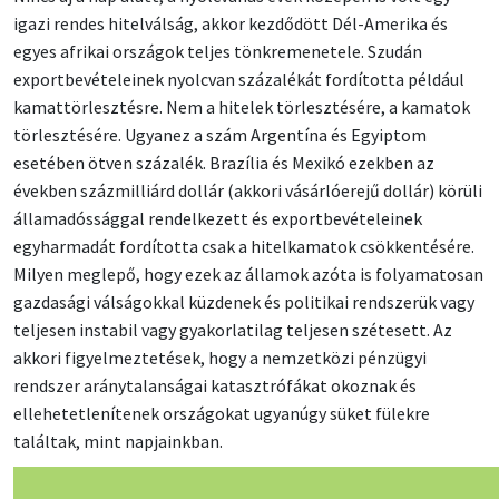
igazi rendes hitelválság, akkor kezdődött Dél-Amerika és
egyes afrikai országok teljes tönkremenetele. Szudán
exportbevételeinek nyolcvan százalékát fordította például
kamattörlesztésre. Nem a hitelek törlesztésére, a kamatok
törlesztésére. Ugyanez a szám Argentína és Egyiptom
esetében ötven százalék. Brazília és Mexikó ezekben az
években százmilliárd dollár (akkori vásárlóerejű dollár) körüli
államadóssággal rendelkezett és exportbevételeinek
egyharmadát fordította csak a hitelkamatok csökkentésére.
Milyen meglepő, hogy ezek az államok azóta is folyamatosan
gazdasági válságokkal küzdenek és politikai rendszerük vagy
teljesen instabil vagy gyakorlatilag teljesen szétesett. Az
akkori figyelmeztetések, hogy a nemzetközi pénzügyi
rendszer aránytalanságai katasztrófákat okoznak és
ellehetetlenítenek országokat ugyanúgy süket fülekre
találtak, mint napjainkban.