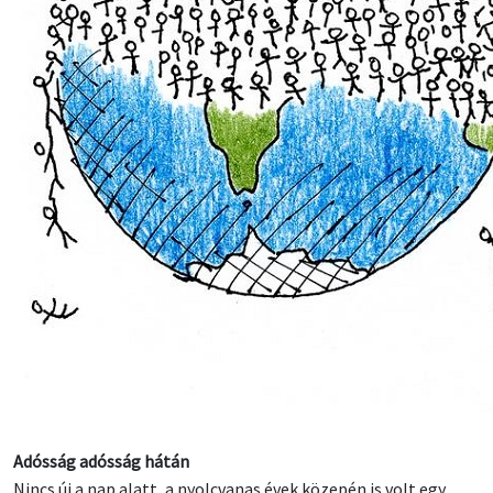
Adósság adósság hátán
Nincs új a nap alatt, a nyolcvanas évek közepén is volt egy