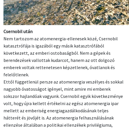
Csernobil után
Nem tartozom az atomenergia-ellenesek közé, Csernobil
katasztrófája is igazából egy másik katasztrófából
következett, az emberi ostobaságból. Nem a gépek és
berendezések vallottak kudarcot, hanem az ott dolgozó
emberek voltak rettenetesen képzetlenek, óvatlanok és
felelőtlenek.
Ettől függetlenül persze az atomenergia veszélyes és sokkal
nagyobb óvatosságot igényel, mint amire mi emberek
sokszor hajlandóak vagyunk. Csernobil egyik következménye
volt, hogy újra kellett értékelni az egész atomenergia ipar
mellett az emberiség energiagazdálkodásának teljes
hátterét és jövőjét is. Az atomenergia felhasználásának
ellenzése általában a politikai ellenzékek privilégiuma,