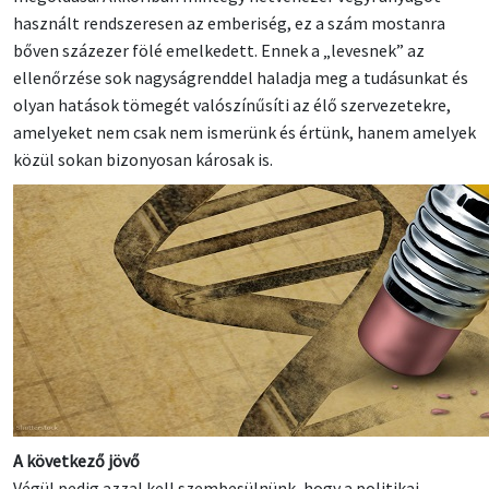
használt rendszeresen az emberiség, ez a szám mostanra
bőven százezer fölé emelkedett. Ennek a „levesnek” az
ellenőrzése sok nagyságrenddel haladja meg a tudásunkat és
olyan hatások tömegét valószínűsíti az élő szervezetekre,
amelyeket nem csak nem ismerünk és értünk, hanem amelyek
közül sokan bizonyosan károsak is.
A következő jövő
Végül pedig azzal kell szembesülnünk, hogy a politikai