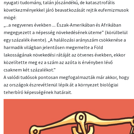
nyugati tudomány, talán jószándékú, de katasztrofális
következményekkel járó beavatkozását rejtik eufemizmusok
mögé:
„...a negyvenes években .... Észak-Amerikában és Afrikában
megegyezett a népesség növekedésének üteme” (körülbelül
egy százalék évente). „A halálozási arányszám csökkenése a
harmadik világban jelentősen megemelte a Föld
lakosságának növekedési rátáját az ötvenes években, ekkor
közelítette meg ez a szám az azóta is érvényben lévő
csaknem két százalékot.”
A valódi tudósok pontosan megfogalmazták már akkor, hogy
az országok észrevétlenül lépik át a környezet biológiai
teherbíró képességének határait.