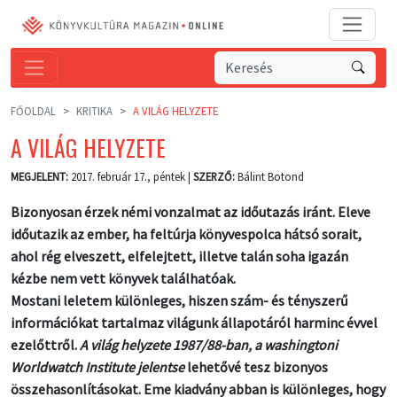
FŐOLDAL
KRITIKA
A VILÁG HELYZETE
A VILÁG HELYZETE
MEGJELENT:
2017. február 17., péntek |
SZERZŐ:
Bálint Botond
Bizonyosan érzek némi vonzalmat az időutazás iránt. Eleve
időutazik az ember, ha feltúrja könyvespolca hátsó sorait,
ahol rég elveszett, elfelejtett, illetve talán soha igazán
kézbe nem vett könyvek találhatóak.
Mostani leletem különleges, hiszen szám- és tényszerű
információkat tartalmaz világunk állapotáról harminc évvel
ezelőttről.
A világ helyzete 1987/88-ban, a washingtoni
Worldwatch Institute jelentse
lehetővé tesz bizonyos
összehasonlításokat. Eme kiadvány abban is különleges, hogy