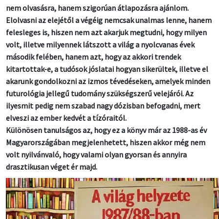
nem olvasásra, hanem szigorúan átlapozásra ajánlom.
Elolvasni az elejétől a végéig nemcsak unalmas lenne, hanem
felesleges is, hiszen nem azt akarjuk megtudni, hogy milyen
volt, illetve milyennek látszott a világ a nyolcvanas évek
második felében, hanem azt, hogy az akkori trendek
kitartottak-e, a tudósok jóslatai hogyan sikerültek, illetve el
akarunk gondolkozni az izmos tévedéseken, amelyek minden
futurológia jellegű tudomány szükségszerű velejárói. Az
ilyesmit pedig nem szabad nagy dózisban befogadni, mert
elveszi az ember kedvét a tízóraitól.
Különösen tanulságos az, hogy ez a könyv már az 1988-as év
Magyarországában megjelenhetett, hiszen akkor még nem
volt nyilvánvaló, hogy valami olyan gyorsan és annyira
drasztikusan véget ér majd.