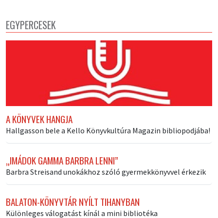
EGYPERCESEK
A KÖNYVEK HANGJA
Hallgasson bele a Kello Könyvkultúra Magazin bibliopodjába!
„IMÁDOK GAMMA BARBRA LENNI”
Barbra Streisand unokákhoz szóló gyermekkönyvvel érkezik
BALATON-KÖNYVTÁR NYÍLT TIHANYBAN
Különleges válogatást kínál a mini bibliotéka