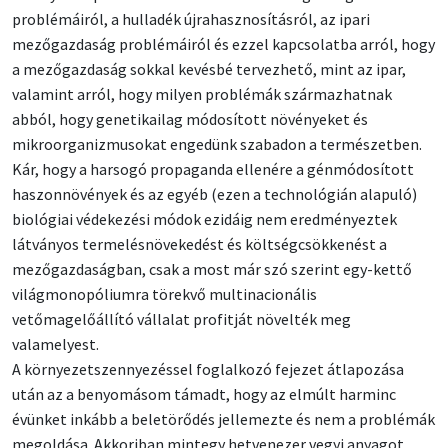
problémáiról, a hulladék újrahasznosításról, az ipari
mezőgazdaság problémáiról és ezzel kapcsolatba arról, hogy
a mezőgazdaság sokkal kevésbé tervezhető, mint az ipar,
valamint arról, hogy milyen problémák származhatnak
abból, hogy genetikailag módosított növényeket és
mikroorganizmusokat engedünk szabadon a természetben.
Kár, hogy a harsogó propaganda ellenére a génmódosított
haszonnövények és az egyéb (ezen a technológián alapuló)
biológiai védekezési módok ezidáig nem eredményeztek
látványos termelésnövekedést és költségcsökkenést a
mezőgazdaságban, csak a most már szó szerint egy-kettő
világmonopóliumra törekvő multinacionális
vetőmagelőállító vállalat profitját növelték meg
valamelyest.
A környezetszennyezéssel foglalkozó fejezet átlapozása
után az a benyomásom támadt, hogy az elmúlt harminc
évünket inkább a beletörődés jellemezte és nem a problémák
megoldása. Akkoriban mintegy hetvenezer vegyi anyagot