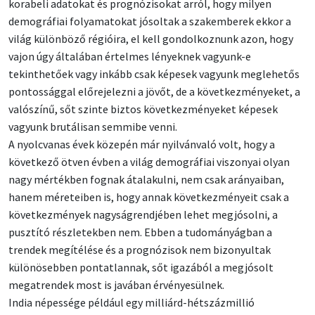
korabeli adatokat és prognózisokat arról, hogy milyen
demográfiai folyamatokat jósoltak a szakemberek ekkor a
világ különböző régióira, el kell gondolkoznunk azon, hogy
vajon úgy általában értelmes lényeknek vagyunk-e
tekinthetőek vagy inkább csak képesek vagyunk meglehetős
pontossággal előrejelezni a jövőt, de a következményeket, a
valószínű, sőt szinte biztos következményeket képesek
vagyunk brutálisan semmibe venni.
A nyolcvanas évek közepén már nyilvánvaló volt, hogy a
következő ötven évben a világ demográfiai viszonyai olyan
nagy mértékben fognak átalakulni, nem csak arányaiban,
hanem méreteiben is, hogy annak következményeit csak a
következmények nagyságrendjében lehet megjósolni, a
pusztító részletekben nem. Ebben a tudományágban a
trendek megítélése és a prognózisok nem bizonyultak
különösebben pontatlannak, sőt igazából a megjósolt
megatrendek most is javában érvényesülnek.
India népessége például egy milliárd-hétszázmillió