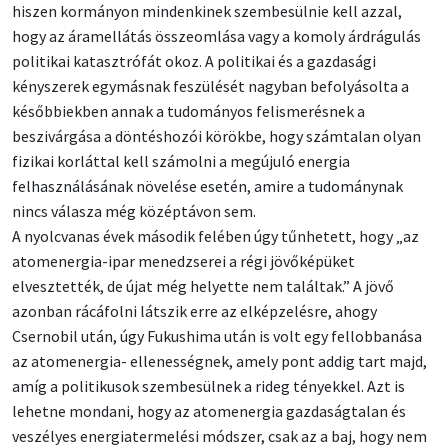
hiszen kormányon mindenkinek szembesülnie kell azzal,
hogy az áramellátás összeomlása vagy a komoly árdrágulás
politikai katasztrófát okoz. A politikai és a gazdasági
kényszerek egymásnak feszülését nagyban befolyásolta a
későbbiekben annak a tudományos felismerésnek a
beszivárgása a döntéshozói körökbe, hogy számtalan olyan
fizikai korláttal kell számolni a megújuló energia
felhasználásának növelése esetén, amire a tudománynak
nincs válasza még középtávon sem.
A nyolcvanas évek második felében úgy tűnhetett, hogy „az
atomenergia-ipar menedzserei a régi jövőképüket
elvesztették, de újat még helyette nem találtak.” A jövő
azonban rácáfolni látszik erre az elképzelésre, ahogy
Csernobil után, úgy Fukushima után is volt egy fellobbanása
az atomenergia- ellenességnek, amely pont addig tart majd,
amíg a politikusok szembesülnek a rideg tényekkel. Azt is
lehetne mondani, hogy az atomenergia gazdaságtalan és
veszélyes energiatermelési módszer, csak az a baj, hogy nem