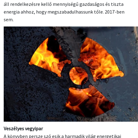
áll rendelkezésre kellő mennyiségű gazdaságos és tiszta
energia ahhoz, hogy megszabadulhassunk tőle. 2017-ben
sem.
Veszélyes vegyipar
A könyvben persze szó esik a harmadik világ energetikai